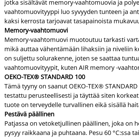
jotka sisältävät memory-vaahtomuovia ja poly
vaahtomuovityyppi luo syvyyden tunteen ja ant
kaksi kerrosta tarjoavat tasapainoista mukavuu
Memory-vaahtomuovi
Memory-vaahtomuovi muotoutuu tarkasti vartalo
mikä auttaa vähentämään lihaksiin ja nivelii
on suljettu solurakenne, joten se saattaa tu
vaahtomuovityypit, kuten AIR memory -vaahto
OEKO-TEX® STANDARD 100
Tämä tyyny on saanut OEKO-TEX® STANDARD 100
testattu perusteellisesti ja täyttää siten korkea
tuote on terveydelle turvallinen eikä sisällä hait
Pestävä päällinen
Patjassa on vetoketjullinen päällinen, joka on h
pysyy raikkaana ja puhtaana. Pesu 60 °C:ssa t