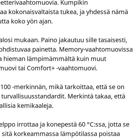
eetterivaahtomuovia. Kumpikin
aa kokonaisvaltaista tukea, ja yhdessä nämä
tta koko yön ajan.
si mukaan. Paino jakautuu sille tasaisesti,
n kohdistuvaa painetta. Memory-vaahtomuovissa
ntua hieman lämpimämmältä kuin muut
muovi tai Comfort+ -vaahtomuovi.
 -merkinnän, mikä tarkoittaa, että se on
t turvallisuusstandardit. Merkintä takaa, että
allisia kemikaaleja.
elppo irrottaa ja konepestä 60 °C:ssa, jotta se
ai sitä korkeammassa lämpötilassa poistaa