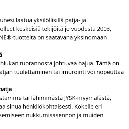
 laatua yksilöllisillä patja- ja
olleet keskeisiä tekijöitä jo vuodesta 2003,
ZONE®-tuotteita on saatavana yksinomaan
ä
 hiukan tuotannosta johtuvaa hajua. Tämä on
atjan tuulettaminen tai imurointi voi nopeuttaa
patja
paistamme tai lähimmästä JYSK-myymälästä,
 sinua henkilökohtaisesti. Kokeile eri
litsemiseen nukkumisasennon ja muiden