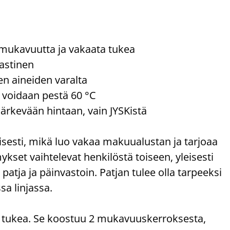
mukavuutta ja vakaata tukea
lastinen
ten aineiden varalta
e voidaan pestä 60 °C
järkevään hintaan, vain JYSKistä
sesti, mikä luo vakaa makuualustan ja tarjoaa
set vaihtelevat henkilöstä toiseen, yleisesti
atja ja päinvastoin. Patjan tulee olla tarpeeksi
sa linjassa.
 tukea. Se koostuu 2 mukavuuskerroksesta,