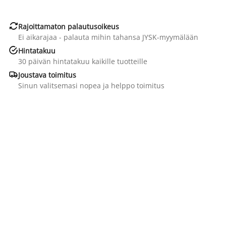

Rajoittamaton palautusoikeus
Ei aikarajaa - palauta mihin tahansa JYSK-myymälään

Hintatakuu
30 päivän hintatakuu kaikille tuotteille

Joustava toimitus
Sinun valitsemasi nopea ja helppo toimitus