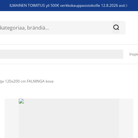
ILMAINEN TOIMITUS yli 500€ verkkokauppaostoksille 12.8.2026 asti

Parempiin uniin - Säästä jopa 60%


Sijauspatjoja - Säästä jopa 60%

Jenkkisänkyjä - Säästä jopa 60%

Inspi
tja 120x200 cm FALNINGA kova