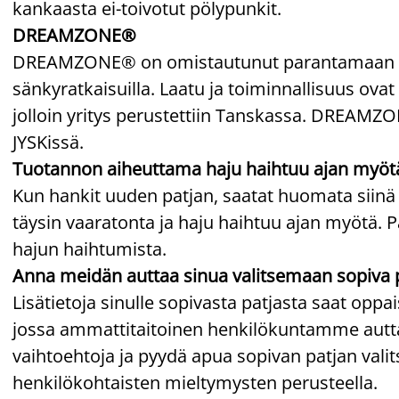
kankaasta ei-toivotut pölypunkit.
DREAMZONE®
DREAMZONE® on omistautunut parantamaan unesi
sänkyratkaisuilla. Laatu ja toiminnallisuus ovat 
jolloin yritys perustettiin Tanskassa. DREAM
JYSKissä.
Tuotannon aiheuttama haju haihtuu ajan myöt
Kun hankit uuden patjan, saatat huomata siinä
täysin vaaratonta ja haju haihtuu ajan myötä. P
hajun haihtumista.
Anna meidän auttaa sinua valitsemaan sopiva 
Lisätietoja sinulle sopivasta patjasta saat op
jossa ammattitaitoinen henkilökuntamme auttaa
vaihtoehtoja ja pyydä apua sopivan patjan va
henkilökohtaisten mieltymysten perusteella.