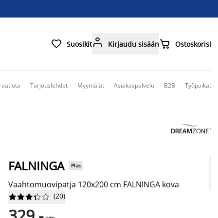



Suosikit
Kirjaudu sisään
Ostoskorisi
raatiota
Tarjouslehdet
Myymälät
Asiakaspalvelu
B2B
Työpaikat
FALNINGA
Plus
Vaahtomuovipatja 120x200 cm FALNINGA kova
(
20
)










329,-