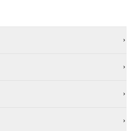



