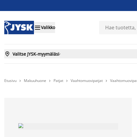

Valikko

Valitse JYSK-myymäläsi

Etusivu
Makuuhuone
Patjat
Vaahtomuovipatjat
Vaahtomuovipa



