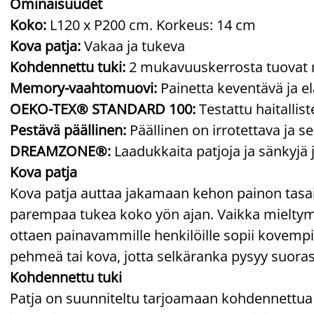
Ominaisuudet
Koko:
L120 x P200 cm. Korkeus: 14 cm
Kova patja:
Vakaa ja tukeva
Kohdennettu tuki:
2 mukavuuskerrosta tuovat 
Memory-vaahtomuovi:
Painetta keventävä ja e
OEKO-TEX® STANDARD 100:
Testattu haitallis
Pestävä päällinen:
Päällinen on irrotettava ja s
DREAMZONE®:
Laadukkaita patjoja ja sänkyjä 
Kova patja
Kova patja auttaa jakamaan kehon painon tasai
parempaa tukea koko yön ajan. Vaikka mieltymyk
ottaen painavammille henkilöille sopii kovempi p
pehmeä tai kova, jotta selkäranka pysyy suoras
Kohdennettu tuki
Patja on suunniteltu tarjoamaan kohdennettua