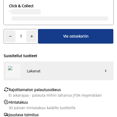
Click & Collect
Vie ostoskoriin
Suositellut tuotteet
Lakanat


Rajoittamaton palautusoikeus
Ei aikarajaa - palauta mihin tahansa JYSK-myymälään

Hintatakuu
30 päivän hintatakuu kaikille tuotteille

Joustava toimitus