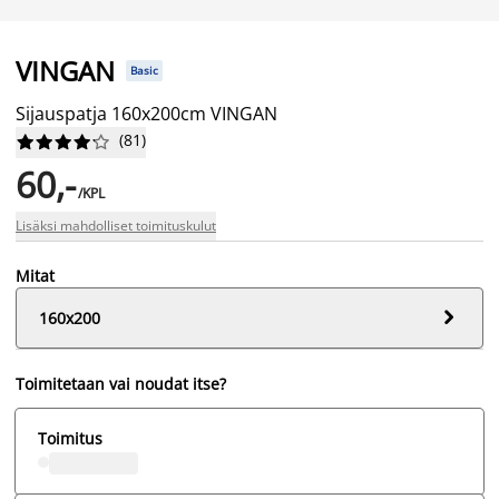
VINGAN
Basic
Sijauspatja 160x200cm VINGAN
(
81
)










60,-
/KPL
Lisäksi mahdolliset toimituskulut
Mitat

160x200
Toimitetaan vai noudat itse?
Toimitus