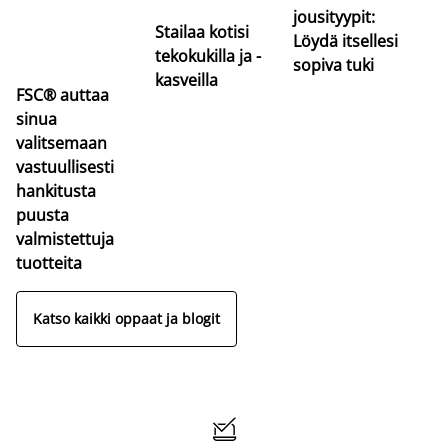
jousityypit:
Stailaa kotisi
Löydä itsellesi
tekokukilla ja -
sopiva tuki
kasveilla
FSC® auttaa
sinua
valitsemaan
vastuullisesti
hankitusta
puusta
valmistettuja
tuotteita
Katso kaikki oppaat ja blogit
