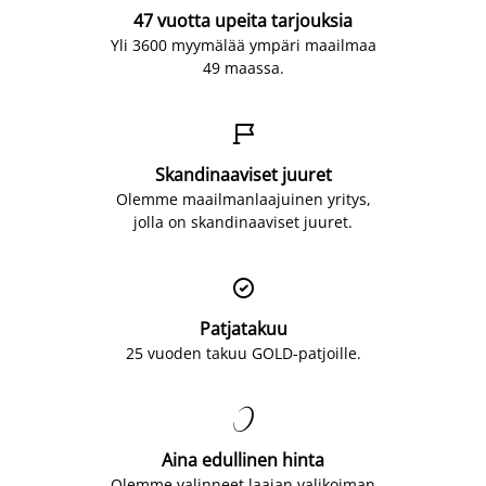
47 vuotta upeita tarjouksia
Yli 3600 myymälää ympäri maailmaa
49 maassa.

Skandinaaviset juuret
Olemme maailmanlaajuinen yritys,
jolla on skandinaaviset juuret.

Patjatakuu
25 vuoden takuu GOLD-patjoille.

Aina edullinen hinta
Olemme valinneet laajan valikoiman