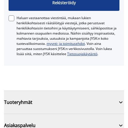
Rekisteröidy
Haluan vastaanottaa viestintää, mukaan lukien
henkilökohtaisesti räätälöityjä viestejä, jotka perustuvat
henkilökohtaisiin tietoihini ja käyttäytymiseeni, sähköpostitse ja
kolmannen osapuolen medioissa. Näihin sisältyy inspiraatiota,
mahtavia tarjouksia, uutuuksia ja kampanjoita JYSK:n koko
tuotevalikoimasta.
myynti- ja toimitusehdot
. Voin aina
peruuttaa suostumukseni JYSK:n verkkosivustolla. Voin lukea
lisää siitä, miten JYSK käsittelee
Tietosuojakäytäntö
.

Tuoteryhmät

Asiakaspalvelu