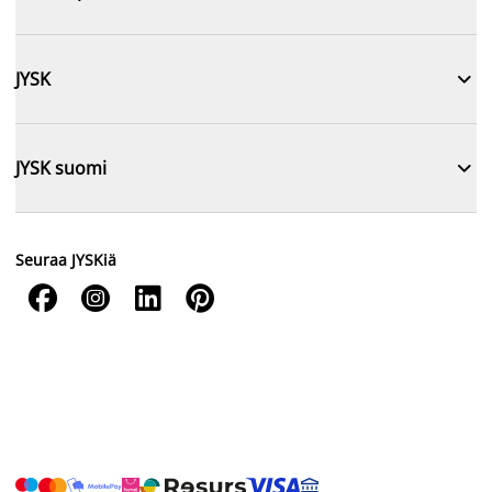

JYSK

JYSK suomi
Seuraa JYSKiä



