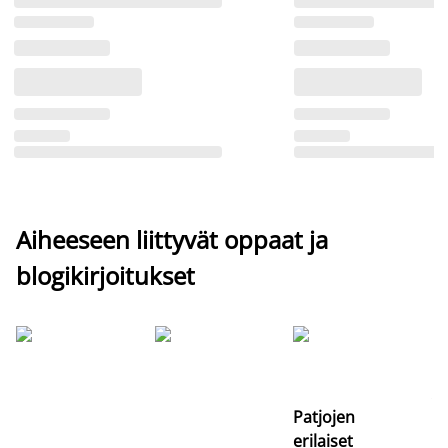
Aiheeseen liittyvät oppaat ja
blogikirjoitukset
Si
uu
va
Patjojen
erilaiset