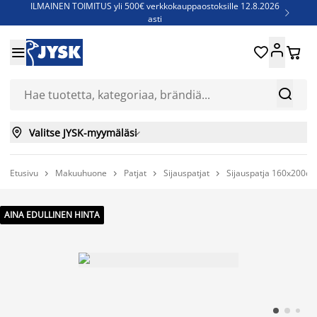
ILMAINEN TOIMITUS yli 500€ verkkokauppaostoksille 12.8.2026

asti
Parempiin uniin - Säästä jopa 60%





Sijauspatjoja - Säästä jopa 60%

Jenkkisänkyjä - Säästä jopa 60%



Valitse JYSK-myymäläsi

Etusivu
Makuuhuone
Patjat
Sijauspatjat
Sijauspatja 160x200c




AINA EDULLINEN HINTA