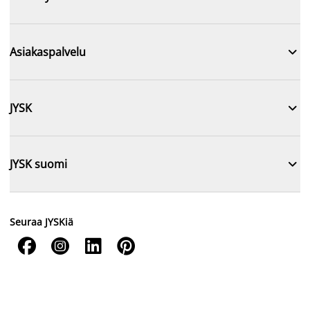

Asiakaspalvelu

JYSK

JYSK suomi
Seuraa JYSKiä



