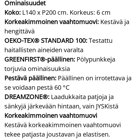
Ominaisuudet
Koko:
L140 x P200 cm. Korkeus: 6 cm
Korkeakimmoinen vaahtomuovi:
Kestävä ja
hengittävä
OEKO-TEX® STANDARD 100:
Testattu
haitallisten aineiden varalta
GREENFIRST®-päällinen:
Pölypunkkeja
torjuvia ominaisuuksia
Pestävä päällinen:
Päällinen on irrotettava ja
se voidaan pestä 60 °C
DREAMZONE®:
Laadukkaita patjoja ja
sänkyjä järkevään hintaan, vain JYSKistä
Korkeakimmoinen vaahtomuovi
Kestävä korkeakimmoinen vaahtomuovi
tekee patjasta joustavan ja elastisen.