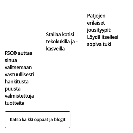
uu
va
Patjojen
erilaiset
jousityypit:
Stailaa kotisi
Löydä itsellesi
tekokukilla ja -
sopiva tuki
kasveilla
FSC® auttaa
sinua
valitsemaan
vastuullisesti
hankitusta
puusta
valmistettuja
tuotteita
Katso kaikki oppaat ja blogit