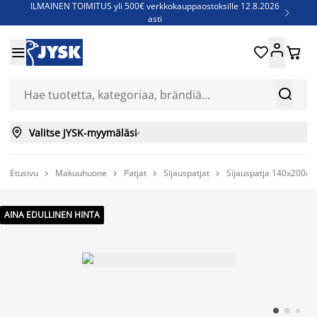
ILMAINEN TOIMITUS yli 500€ verkkokauppaostoksille 12.8.2026

asti
Parempiin uniin - Säästä jopa 60%





Sijauspatjoja - Säästä jopa 60%

Jenkkisänkyjä - Säästä jopa 60%



Valitse JYSK-myymäläsi

Etusivu
Makuuhuone
Patjat
Sijauspatjat
Sijauspatja 140x200cm




AINA EDULLINEN HINTA