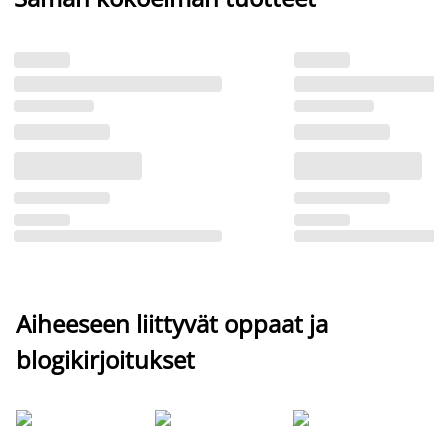
Aiheeseen liittyvät oppaat ja
blogikirjoitukset
Si