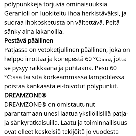
pölypunkkeja torjuvia ominaisuuksia.
Geranioli on luokiteltu ihoa herkistäväksi, ja
suoraa ihokosketusta on vältettävä. Peitä
sänky aina lakanoilla.
Pestävä päällinen
Patjassa on vetoketjullinen päällinen, joka on
helppo irrottaa ja konepestä 60 °C:ssa, jotta
se pysyy raikkaana ja puhtaana. Pesu 60
°C:ssa tai sitä korkeammassa lämpötilassa
poistaa kankaasta ei-toivotut pölypunkit.
DREAMZONE®
DREAMZONE® on omistautunut
parantamaan unesi laatua yksilöllisillä patja-
ja sänkyratkaisuilla. Laatu ja toiminnallisuus
ovat olleet keskeisiä tekijöitä jo vuodesta