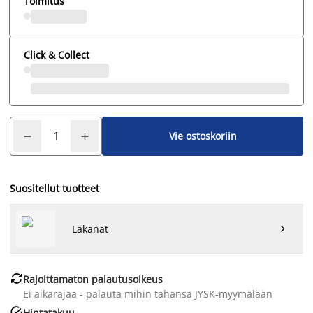
Toimitus
Click & Collect
Vie ostoskoriin
Suositellut tuotteet
Lakanat


Rajoittamaton palautusoikeus
Ei aikarajaa - palauta mihin tahansa JYSK-myymälään

Hintatakuu