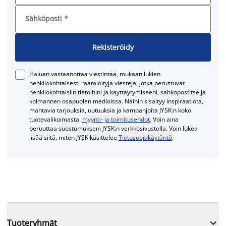
Sähköposti
*
Rekisteröidy
Haluan vastaanottaa viestintää, mukaan lukien
henkilökohtaisesti räätälöityjä viestejä, jotka perustuvat
henkilökohtaisiin tietoihini ja käyttäytymiseeni, sähköpostitse ja
kolmannen osapuolen medioissa. Näihin sisältyy inspiraatiota,
mahtavia tarjouksia, uutuuksia ja kampanjoita JYSK:n koko
tuotevalikoimasta.
myynti- ja toimitusehdot
. Voin aina
peruuttaa suostumukseni JYSK:n verkkosivustolla. Voin lukea
lisää siitä, miten JYSK käsittelee
Tietosuojakäytäntö
.

Tuoteryhmät