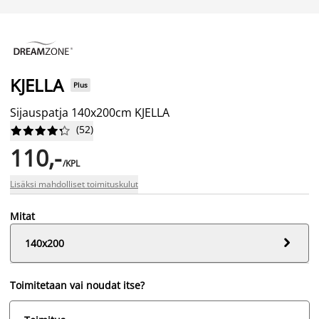
KJELLA
Plus
Sijauspatja 140x200cm KJELLA
(
52
)










110,-
/KPL
Lisäksi mahdolliset toimituskulut
Mitat

140x200
Toimitetaan vai noudat itse?