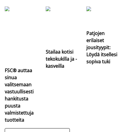
Si
uu
va
Patjojen
erilaiset
jousityypit:
Stailaa kotisi
Löydä itsellesi
tekokukilla ja -
sopiva tuki
kasveilla
FSC® auttaa
sinua
valitsemaan
vastuullisesti
hankitusta
puusta
valmistettuja
tuotteita