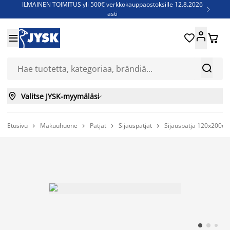
ILMAINEN TOIMITUS yli 500€ verkkokauppaostoksille 12.8.2026

asti
Parempiin uniin - Säästä jopa 60%





Sijauspatjoja - Säästä jopa 60%

Jenkkisänkyjä - Säästä jopa 60%



Valitse JYSK-myymäläsi

Etusivu
Makuuhuone
Patjat
Sijauspatjat
Sijauspatja 120x200



