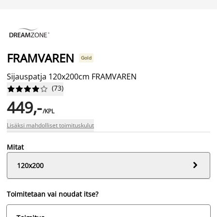
FRAMVAREN
Gold
Sijauspatja 120x200cm FRAMVAREN
(
73
)










449,-
/KPL
Lisäksi mahdolliset toimituskulut
Mitat

120x200
Toimitetaan vai noudat itse?