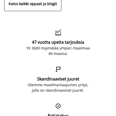
Katso kaikki oppaat ja blogit

47 vuotta upeita tarjouksia
Yli 3600 myymälää ympäri maailmaa
49 maassa.

Skandinaaviset juuret
Olemme maailmanlaajuinen yritys,
jolla on skandinaaviset juuret.

Patjatakuu