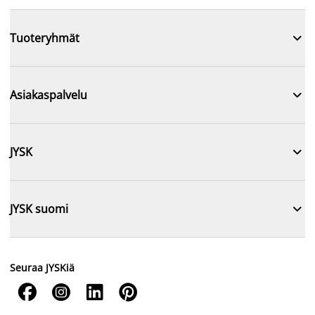

Tuoteryhmät

Asiakaspalvelu

JYSK

JYSK suomi
Seuraa JYSKiä



