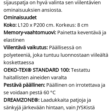
sijauspatja on hyvä valinta sen viilentävien
ominaisuuksien ansiosta.
Ominaisuudet
Koko:
L120 x P200 cm. Korkeus: 8 cm
Memory-vaahtomuovi:
Painetta keventävä ja
elastinen
Viilentävä vaikutus:
Päällisessä on
polyeteeniä, joka tuntuu luonnostaan viileältä
koskettaessa
OEKO-TEX® STANDARD 100:
Testattu
haitallisten aineiden varalta
Pestävä päällinen:
Päällinen on irrotettava ja
se voidaan pestä 60 °C
DREAMZONE®:
Laadukkaita patjoja ja
sänkyjä järkevään hintaan, vain JYSKistä