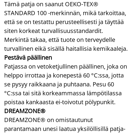
Tämä patja on saanut OEKO-TEX®
STANDARD 100 -merkinnän, mikä tarkoittaa,
että se on testattu perusteellisesti ja täyttää
siten korkeat turvallisuusstandardit.
Merkintä takaa, että tuote on terveydelle
turvallinen eikä sisällä haitallisia kemikaaleja.
Pestävä päällinen
Patjassa on vetoketjullinen päällinen, joka on
helppo irrottaa ja konepestä 60 °C:ssa, jotta
se pysyy raikkaana ja puhtaana. Pesu 60
°C:ssa tai sitä korkeammassa lämpötilassa
poistaa kankaasta ei-toivotut pölypunkit.
DREAMZONE®
DREAMZONE® on omistautunut
parantamaan unesi laatua yksilöllisillä patja-