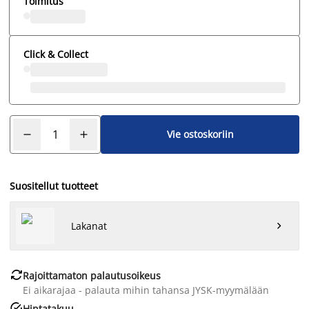
Toimitus
Click & Collect
Vie ostoskoriin
Suositellut tuotteet
Lakanat


Rajoittamaton palautusoikeus
Ei aikarajaa - palauta mihin tahansa JYSK-myymälään

Hintatakuu