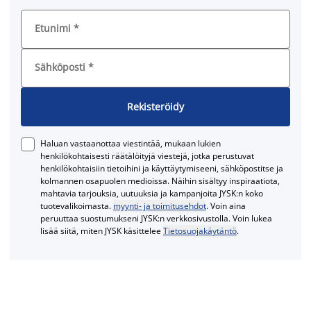
Etunimi
*
Sähköposti
*
Rekisteröidy
Haluan vastaanottaa viestintää, mukaan lukien
henkilökohtaisesti räätälöityjä viestejä, jotka perustuvat
henkilökohtaisiin tietoihini ja käyttäytymiseeni, sähköpostitse ja
kolmannen osapuolen medioissa. Näihin sisältyy inspiraatiota,
mahtavia tarjouksia, uutuuksia ja kampanjoita JYSK:n koko
tuotevalikoimasta.
myynti- ja toimitusehdot
. Voin aina
peruuttaa suostumukseni JYSK:n verkkosivustolla. Voin lukea
lisää siitä, miten JYSK käsittelee
Tietosuojakäytäntö
.