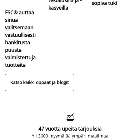
tekokukilla ja -
sopiva tuki
kasveilla
FSC® auttaa
sinua
valitsemaan
vastuullisesti
hankitusta
puusta
valmistettuja
tuotteita
Katso kaikki oppaat ja blogit

47 vuotta upeita tarjouksia
Yli 3600 myymälää ympäri maailmaa