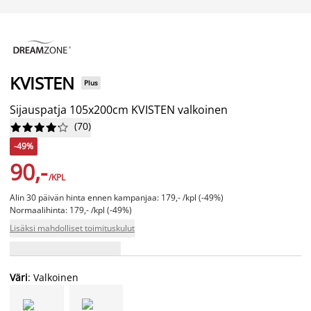
KVISTEN
Plus
Sijauspatja 105x200cm KVISTEN valkoinen
(
70
)










-49%
90,-
/KPL
Alin 30 päivän hinta ennen kampanjaa: 179,- /kpl (-49%)
Normaalihinta: 179,- /kpl (-49%)
Lisäksi mahdolliset toimituskulut
Väri
: Valkoinen