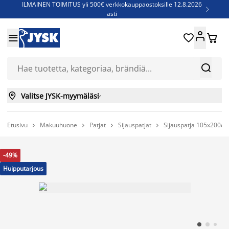
ILMAINEN TOIMITUS yli 500€ verkkokauppaostoksille 12.8.2026

asti
Parempiin uniin - Säästä jopa 60%





Sijauspatjoja - Säästä jopa 60%

Jenkkisänkyjä - Säästä jopa 60%



Valitse JYSK-myymäläsi

Etusivu
Makuuhuone
Patjat
Sijauspatjat
Sijauspatja 105x200cm




-49%
Huipputarjous