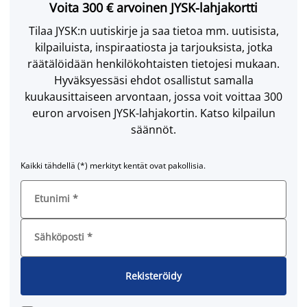
Voita 300 € arvoinen JYSK-lahjakortti
Tilaa JYSK:n uutiskirje ja saa tietoa mm. uutisista,
kilpailuista, inspiraatiosta ja tarjouksista, jotka
räätälöidään henkilökohtaisten tietojesi mukaan.
Hyväksyessäsi ehdot osallistut samalla
kuukausittaiseen arvontaan, jossa voit voittaa 300
euron arvoisen JYSK-lahjakortin. Katso kilpailun
säännöt.
Kaikki tähdellä (*) merkityt kentät ovat pakollisia.
Etunimi
*
Sähköposti
*
Rekisteröidy