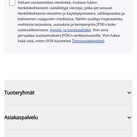
Haluan vastaanottaa viestintää, mukaan lukien
henkilökohtaisesti räätälöityjä viestejä, jotka perustuvat
henkilökohtaisiin tietoihini ja käyttäytymiseeni, sähköpostitse ja
kolmannen osapuolen medioissa. Näihin sisältyy inspiraatiota,
mahtavia tarjouksia, uutuuksia ja kampanjoita JYSK:n koko
tuotevalikoimasta.
myynti- ja toimitusehdot
. Voin aina
peruuttaa suostumukseni JYSK:n verkkosivustolla. Voin lukea
lisää siitä, miten JYSK käsittelee
Tietosuojakäytäntö
.

Tuoteryhmät

Asiakaspalvelu