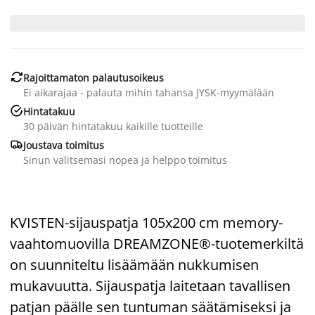

Rajoittamaton palautusoikeus
Ei aikarajaa - palauta mihin tahansa JYSK-myymälään

Hintatakuu
30 päivän hintatakuu kaikille tuotteille

Joustava toimitus
Sinun valitsemasi nopea ja helppo toimitus
KVISTEN-sijauspatja 105x200 cm memory-
vaahtomuovilla DREAMZONE®-tuotemerkiltä
on suunniteltu lisäämään nukkumisen
mukavuutta. Sijauspatja laitetaan tavallisen
patjan päälle sen tuntuman säätämiseksi ja