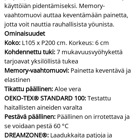
käyttöiän pidentämiseksi. Memory-
vaahtomuovi auttaa keventämään painetta,
jotta voit nauttia rauhallisista yöunista.
Ominaisuudet
Koko:
L105 x P200 cm. Korkeus: 6 cm
Kohdennettu tuki:
7 mukavuusvyöhykettä
tarjoavat yksilöllistä tukea
Memory-vaahtomuovi:
Painetta keventävä ja
elastinen
Tikattu päällinen:
Aloe vera
OEKO-TEX® STANDARD 100:
Testattu
haitallisten aineiden varalta
Pestävä päällinen:
Päällinen on irrotettava ja
se voidaan pestä 60 °C
DREAMZONE®:
Laadukkaita patjoja ja