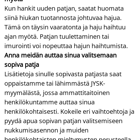
Kun hankit uuden patjan, saatat huomata
siinä hiukan tuotannosta johtuvaa hajua.
Tämä on täysin vaaratonta ja haju haihtuu
ajan myötä. Patjan tuulettaminen tai
imurointi voi nopeuttaa hajun haihtumista.
Anna meidän auttaa sinua valitsemaan
sopiva patja
Lisätietoja sinulle sopivasta patjasta saat
oppaistamme tai lähimmästä JYSK-
myymälästä, jossa ammattitaitoinen
henkilökuntamme auttaa sinua
henkilökohtaisesti. Kokeile eri vaihtoehtoja ja
pyydä apua sopivan patjan valitsemiseen
nukkumisasennon ja muiden
henkilökohtaisten mieltymysten perusteella.