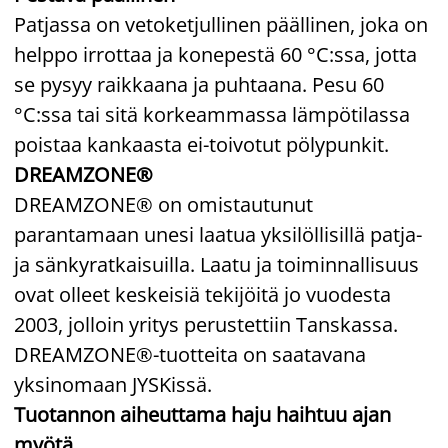
Patjassa on vetoketjullinen päällinen, joka on
helppo irrottaa ja konepestä 60 °C:ssa, jotta
se pysyy raikkaana ja puhtaana. Pesu 60
°C:ssa tai sitä korkeammassa lämpötilassa
poistaa kankaasta ei-toivotut pölypunkit.
DREAMZONE®
DREAMZONE® on omistautunut
parantamaan unesi laatua yksilöllisillä patja-
ja sänkyratkaisuilla. Laatu ja toiminnallisuus
ovat olleet keskeisiä tekijöitä jo vuodesta
2003, jolloin yritys perustettiin Tanskassa.
DREAMZONE®-tuotteita on saatavana
yksinomaan JYSKissä.
Tuotannon aiheuttama haju haihtuu ajan
myötä