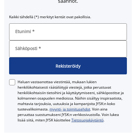
säännöt.
Kaikki tähdellä (*) merkityt kentät ovat pakollisia.
Etunimi
*
Sähköposti
*
Rekisteröidy
Haluan vastaanottaa viestintää, mukaan lukien
henkilökohtaisesti räätälöityjä viestejä, jotka perustuvat
henkilökohtaisiin tietoihini ja käyttäytymiseeni, sähköpostitse ja
kolmannen osapuolen medioissa. Näihin sisältyy inspiraatiota,
mahtavia tarjouksia, uutuuksia ja kampanjoita JYSK:n koko
tuotevalikoimasta.
myynti- ja toimitusehdot
. Voin aina
peruuttaa suostumukseni JYSK:n verkkosivustolla. Voin lukea
lisää siitä, miten JYSK käsittelee
Tietosuojakäytäntö
.