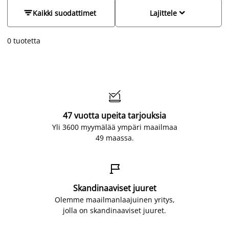
kuivata.


Kaikki suodattimet
Lajittele
0 tuotetta

47 vuotta upeita tarjouksia
Yli 3600 myymälää ympäri maailmaa
49 maassa.

Skandinaaviset juuret
Olemme maailmanlaajuinen yritys,
jolla on skandinaaviset juuret.