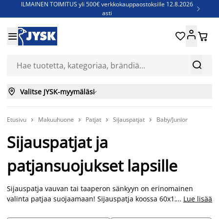
ILMAINEN TOIMITUS yli 500€ verkkokauppaostoksille 12.8.2026

asti
Parempiin uniin - Säästä jopa 60%





Sijauspatjoja - Säästä jopa 60%

Jenkkisänkyjä - Säästä jopa 60%



Valitse JYSK-myymäläsi

Etusivu
Makuuhuone
Patjat
Sijauspatjat
Baby/Junior




Sijauspatjat ja
patjansuojukset lapsille
Sijauspatja vauvan tai taaperon sänkyyn on erinomainen
valinta patjaa suojaamaan! Sijauspatja koossa 60x120 cm
...
Lue lisää
soveltuu vauvan tai taaperon sänkyyn ja on helppo pestä ja