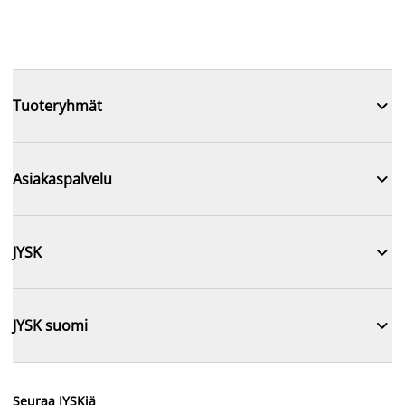

Tuoteryhmät

Asiakaspalvelu

JYSK

JYSK suomi
Seuraa JYSKiä