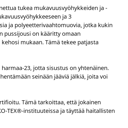
nettua tukea mukavuusvyöhykkeiden ja -
mukavuusvyöhykkeeseen ja 3
ia ja polyeetterivaahtomuovia, jotka kukin
nen pussijousi on kääritty omaan
ti kehosi mukaan. Tämä tekee patjasta
 harmaa-23, jotta sisustus on yhtenäinen.
entämään seinään jääviä jälkiä, joita voi
ioitu. Tämä tarkoittaa, että jokainen
-TEX®-instituuteissa ja täyttää haitallisten