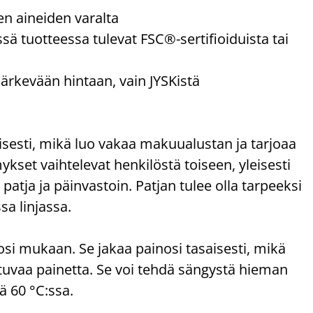
ten aineiden varalta
sä tuotteessa tulevat FSC®-sertifioiduista tai
järkevään hintaan, vain JYSKistä
sesti, mikä luo vakaa makuualustan ja tarjoaa
set vaihtelevat henkilöstä toiseen, yleisesti
atja ja päinvastoin. Patjan tulee olla tarpeeksi
sa linjassa.
 mukaan. Se jakaa painosi tasaisesti, mikä
stuvaa painetta. Se voi tehdä sängystä hieman
ä 60 °C:ssa.