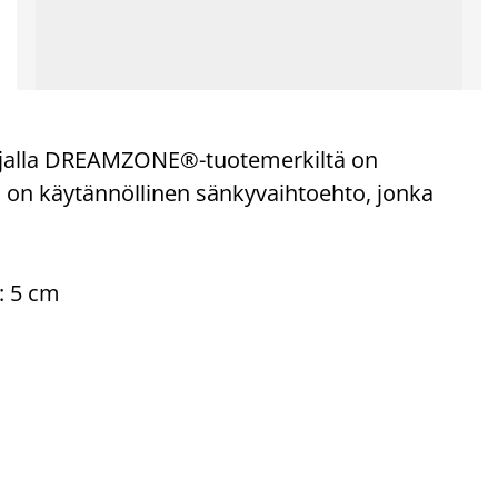
jalla DREAMZONE®-tuotemerkiltä on
 on käytännöllinen sänkyvaihtoehto, jonka
: 5 cm