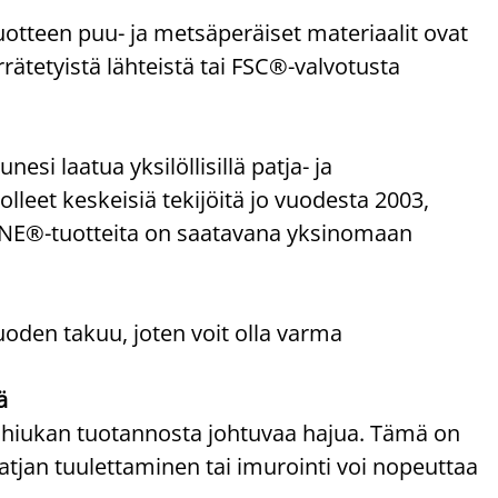
uotteen puu- ja metsäperäiset materiaalit ovat
rrätetyistä lähteistä tai FSC®-valvotusta
 laatua yksilöllisillä patja- ja
olleet keskeisiä tekijöitä jo vuodesta 2003,
ZONE®-tuotteita on saatavana yksinomaan
uoden takuu, joten voit olla varma
ä
 hiukan tuotannosta johtuvaa hajua. Tämä on
atjan tuulettaminen tai imurointi voi nopeuttaa