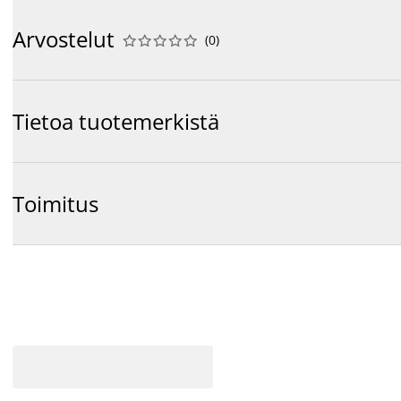
Arvostelut
(
0
)










Tietoa tuotemerkistä
Toimitus