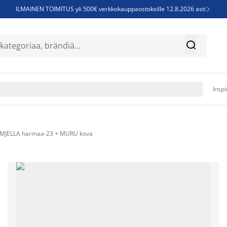
ILMAINEN TOIMITUS yli 500€ verkkokauppaostoksille 12.8.2026 asti

Parempiin uniin - Säästä jopa 60%


Sijauspatjoja - Säästä jopa 60%

Jenkkisänkyjä - Säästä jopa 60%

Inspi
 MJELLA harmaa-23 + MURU kova