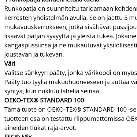
Runkopatja on suunniteltu tarjoamaan kohden
kerrosten yhdistelmän avulla. Se on jaettu 5 
mukavuuskerrokseen, jotka sisältävät pussijous
lisäävät patjan syvyyttä ja yleistä tukea. Jokai
kangaspussiinsa ja ne mukautuvat yksilöllises
joustavan ja tukevan.
Väri
Valitse sänkyyn pääty, jonka värikoodi on myös
Pääty tuo tyyliä makuuhuoneeseen ja auttaa väh
syntyä, kun nukkuu lähellä seinää.
OEKO-TEX® STANDARD 100
Tämä tuote on OEKO-TEX® STANDARD 100 -sertif
tuotteen osa on testattu riippumattomissa OEKO
aineiden tiukat raja-arvot.
FSC® Mix