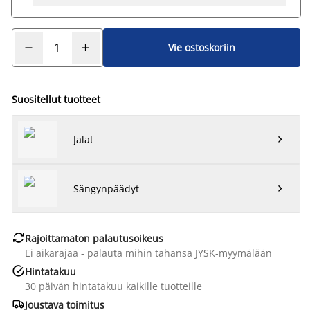
Vie ostoskoriin
Suositellut tuotteet
Jalat

Sängynpäädyt


Rajoittamaton palautusoikeus
Ei aikarajaa - palauta mihin tahansa JYSK-myymälään

Hintatakuu
30 päivän hintatakuu kaikille tuotteille

Joustava toimitus