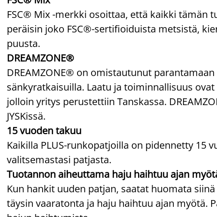
FSC® Mix -merkki osoittaa, että kaikki tämän t
peräisin joko FSC®-sertifioiduista metsistä, kie
puusta.
DREAMZONE®
DREAMZONE® on omistautunut parantamaan unesi
sänkyratkaisuilla. Laatu ja toiminnallisuus ovat 
jolloin yritys perustettiin Tanskassa. DREAM
JYSKissä.
15 vuoden takuu
Kaikilla PLUS-runkopatjoilla on pidennetty 15 v
valitsemastasi patjasta.
Tuotannon aiheuttama haju haihtuu ajan myöt
Kun hankit uuden patjan, saatat huomata siinä
täysin vaaratonta ja haju haihtuu ajan myötä. P