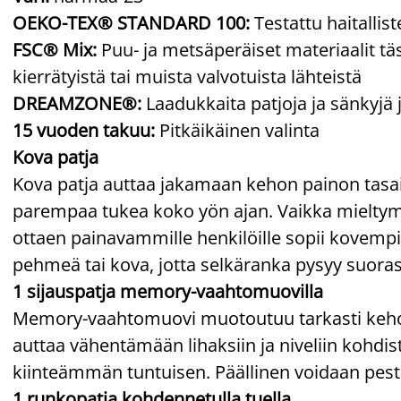
OEKO-TEX® STANDARD 100:
Testattu haitallis
FSC® Mix:
Puu- ja metsäperäiset materiaalit täs
kierrätyistä tai muista valvotuista lähteistä
DREAMZONE®:
Laadukkaita patjoja ja sänkyjä 
15 vuoden takuu:
Pitkäikäinen valinta
Kova patja
Kova patja auttaa jakamaan kehon painon tasai
parempaa tukea koko yön ajan. Vaikka mieltymyk
ottaen painavammille henkilöille sopii kovempi p
pehmeä tai kova, jotta selkäranka pysyy suoras
1 sijauspatja memory-vaahtomuovilla
Memory-vaahtomuovi muotoutuu tarkasti kehosi
auttaa vähentämään lihaksiin ja niveliin kohdi
kiinteämmän tuntuisen. Päällinen voidaan pest
1 runkopatja kohdennetulla tuella