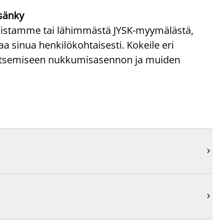
sänky
ppaistamme tai lähimmästä JYSK-myymälästä,
 sinua henkilökohtaisesti. Kokeile eri
alitsemiseen nukkumisasennon ja muiden

