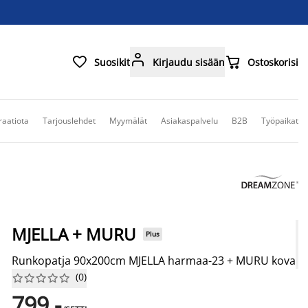



Suosikit
Kirjaudu sisään
Ostoskorisi
raatiota
Tarjouslehdet
Myymälät
Asiakaspalvelu
B2B
Työpaikat
MJELLA + MURU
Plus
Runkopatja 90x200cm MJELLA harmaa-23 + MURU kova
(
0
)










799,-