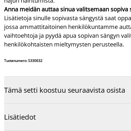
hajun haihtumista.
Anna meidän auttaa sinua valitsemaan sopiva 
Lisätietoja sinulle sopivasta sängystä saat o
jossa ammattitaitoinen henkilökuntamme auttaa
vaihtoehtoja ja pyydä apua sopivan sängyn v
henkilökohtaisten mieltymysten perusteella.
Tuotenumero: S330632
Tämä setti koostuu seuraavista osista
Lisätiedot