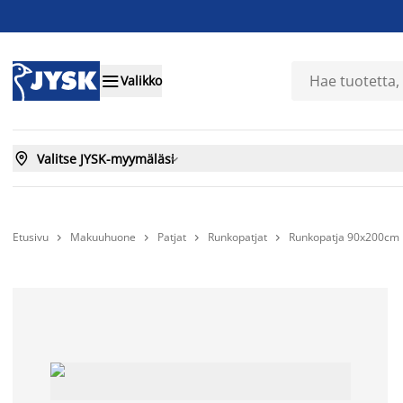

Valikko

Valitse JYSK-myymäläsi

Etusivu
Makuuhuone
Patjat
Runkopatjat
Runkopatja 90x200cm



