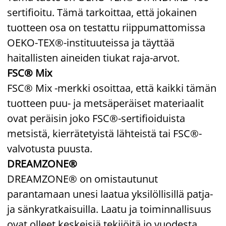
sertifioitu. Tämä tarkoittaa, että jokainen
tuotteen osa on testattu riippumattomissa
OEKO-TEX®-instituuteissa ja täyttää
haitallisten aineiden tiukat raja-arvot.
FSC® Mix
FSC® Mix -merkki osoittaa, että kaikki tämän
tuotteen puu- ja metsäperäiset materiaalit
ovat peräisin joko FSC®-sertifioiduista
metsistä, kierrätetyistä lähteistä tai FSC®-
valvotusta puusta.
DREAMZONE®
DREAMZONE® on omistautunut
parantamaan unesi laatua yksilöllisillä patja-
ja sänkyratkaisuilla. Laatu ja toiminnallisuus
ovat olleet keskeisiä tekijöitä jo vuodesta