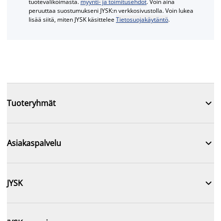
tuotevalikoimasta.
myynti- ja toimitusehdot
. Voin aina
peruuttaa suostumukseni JYSK:n verkkosivustolla. Voin lukea
lisää siitä, miten JYSK käsittelee
Tietosuojakäytäntö
.

Tuoteryhmät

Asiakaspalvelu

JYSK