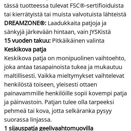
tässä tuotteessa tulevat FSC®-sertifioiduista
tai kierrätyistä tai muista valvotuista lähteistä
DREAMZONE®:
Laadukkaita patjoja ja
sänkyjä järkevään hintaan, vain JYSKistä
15 vuoden takuu:
Pitkäikäinen valinta
Keskikova patja
Keskikova patja on monipuolinen vaihtoehto,
joka antaa tasapainoista tukea ja mukautuu
maltillisesti. Vaikka mieltymykset vaihtelevat
henkilöstä toiseen, yleisesti ottaen
painavammille henkilöille sopii kovempi patja
ja päinvastoin. Patjan tulee olla tarpeeksi
pehmeä tai kova, jotta selkäranka pysyy
suorassa linjassa.
1 sijauspatja geelivaahtomuovilla