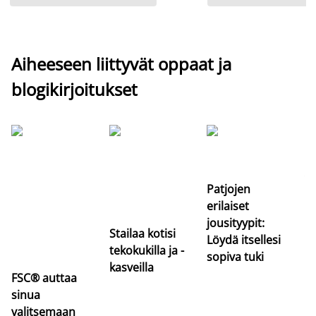
Aiheeseen liittyvät oppaat ja
blogikirjoitukset
Si
uu
va
Patjojen
erilaiset
jousityypit:
Stailaa kotisi
Löydä itsellesi
tekokukilla ja -
sopiva tuki
kasveilla
FSC® auttaa
sinua
valitsemaan