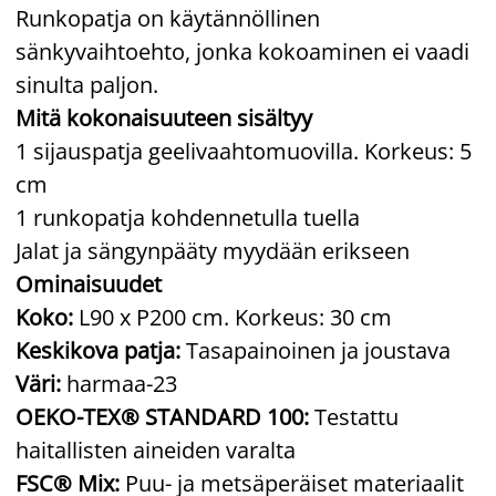
Runkopatja on käytännöllinen
sänkyvaihtoehto, jonka kokoaminen ei vaadi
sinulta paljon.
Mitä kokonaisuuteen sisältyy
1 sijauspatja geelivaahtomuovilla. Korkeus: 5
cm
1 runkopatja kohdennetulla tuella
Jalat ja sängynpääty myydään erikseen
Ominaisuudet
Koko:
L90 x P200 cm. Korkeus: 30 cm
Keskikova patja:
Tasapainoinen ja joustava
Väri:
harmaa-23
OEKO-TEX® STANDARD 100:
Testattu
haitallisten aineiden varalta
FSC® Mix:
Puu- ja metsäperäiset materiaalit