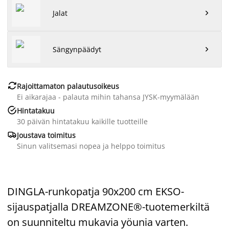
Jalat

Sängynpäädyt


Rajoittamaton palautusoikeus
Ei aikarajaa - palauta mihin tahansa JYSK-myymälään

Hintatakuu
30 päivän hintatakuu kaikille tuotteille

Joustava toimitus
Sinun valitsemasi nopea ja helppo toimitus
DINGLA-runkopatja 90x200 cm EKSO-
sijauspatjalla DREAMZONE®-tuotemerkiltä
on suunniteltu mukavia yöunia varten.