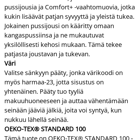
pussijousia ja Comfort+ -vaahtomuovia, jotka
kukin lisäävät patjan syvyyttä ja yleistä tukea.
Jokainen pussijousi on kääritty omaan
kangaspussiinsa ja ne mukautuvat
yksilöllisesti kehosi mukaan. Tämä tekee
patjasta joustavan ja tukevan.
Väri
Valitse sänkyyn pääty, jonka värikoodi on
myös harmaa-23, jotta sisustus on
yhtenäinen. Pääty tuo tyyliä
makuuhuoneeseen ja auttaa vähentämään
seinään jääviä jälkiä, joita voi syntyä, kun
nukkuu lähellä seinää.
OEKO-TEX® STANDARD 100
Tämä tuote on OEKO-TEX® STANDARD 100 -