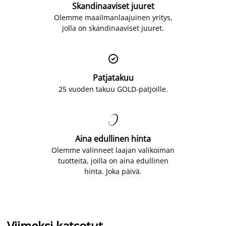
Skandinaaviset juuret
Olemme maailmanlaajuinen yritys,
jolla on skandinaaviset juuret.

Patjatakuu
25 vuoden takuu GOLD-patjoille.

Aina edullinen hinta
Olemme valinneet laajan valikoiman
tuotteita, joilla on aina edullinen
hinta. Joka päivä.
Viimeksi katsotut