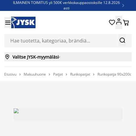
ILMAINEN TOIMITUS yli 500€ verkkokauppaostoksille 12.8.2026

asti
Parempiin uniin - Säästä jopa 60%





Sijauspatjoja - Säästä jopa 60%

Jenkkisänkyjä - Säästä jopa 60%



Valitse JYSK-myymäläsi

Etusivu
Makuuhuone
Patjat
Runkopatjat
Runkopatja 90x200cm 



