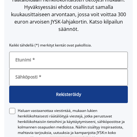
Hyväksyessäsi ehdot osallistut samalla
kuukausittaiseen arvontaan, jossa voit voittaa 300
euron arvoisen JYSK-lahjakortin. Katso kilpailun
säännöt.
Kaikki tähdellä (*) merkityt kentät ovat pakollisia.
Etunimi
*
Sähköposti
*
Rekisteröidy
Haluan vastaanottaa viestintää, mukaan lukien
henkilökohtaisesti räätälöityjä viestejä, jotka perustuvat
henkilökohtaisiin tietoihini ja käyttäytymiseeni, sähköpostitse ja
kolmannen osapuolen medioissa. Näihin sisältyy inspiraatiota,
mahtavia tarjouksia, uutuuksia ja kampanjoita JYSK:n koko