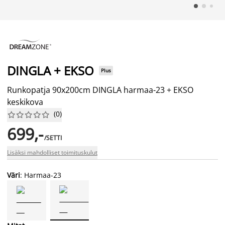
DINGLA + EKSO
Plus
Runkopatja 90x200cm DINGLA harmaa-23 + EKSO
keskikova
(
0
)










699,-
/SETTI
Lisäksi mahdolliset toimituskulut
Väri
: Harmaa-23