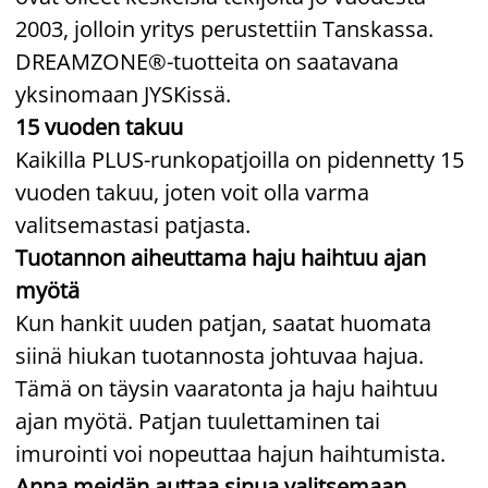
2003, jolloin yritys perustettiin Tanskassa.
DREAMZONE®-tuotteita on saatavana
yksinomaan JYSKissä.
15 vuoden takuu
Kaikilla PLUS-runkopatjoilla on pidennetty 15
vuoden takuu, joten voit olla varma
valitsemastasi patjasta.
Tuotannon aiheuttama haju haihtuu ajan
myötä
Kun hankit uuden patjan, saatat huomata
siinä hiukan tuotannosta johtuvaa hajua.
Tämä on täysin vaaratonta ja haju haihtuu
ajan myötä. Patjan tuulettaminen tai
imurointi voi nopeuttaa hajun haihtumista.
Anna meidän auttaa sinua valitsemaan