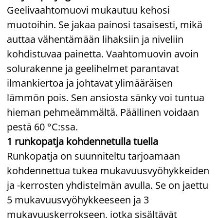
Geelivaahtomuovi mukautuu kehosi
muotoihin. Se jakaa painosi tasaisesti, mikä
auttaa vähentämään lihaksiin ja niveliin
kohdistuvaa painetta. Vaahtomuovin avoin
solurakenne ja geelihelmet parantavat
ilmankiertoa ja johtavat ylimääräisen
lämmön pois. Sen ansiosta sänky voi tuntua
hieman pehmeämmältä. Päällinen voidaan
pestä 60 °C:ssa.
1 runkopatja kohdennetulla tuella
Runkopatja on suunniteltu tarjoamaan
kohdennettua tukea mukavuusvyöhykkeiden
ja -kerrosten yhdistelmän avulla. Se on jaettu
5 mukavuusvyöhykkeeseen ja 3
mukavuuskerrokseen, jotka sisältävät