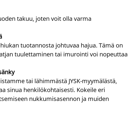
uoden takuu, joten voit olla varma
ä
 hiukan tuotannosta johtuvaa hajua. Tämä on
atjan tuulettaminen tai imurointi voi nopeuttaa
sänky
ppaistamme tai lähimmästä JYSK-myymälästä,
 sinua henkilökohtaisesti. Kokeile eri
alitsemiseen nukkumisasennon ja muiden