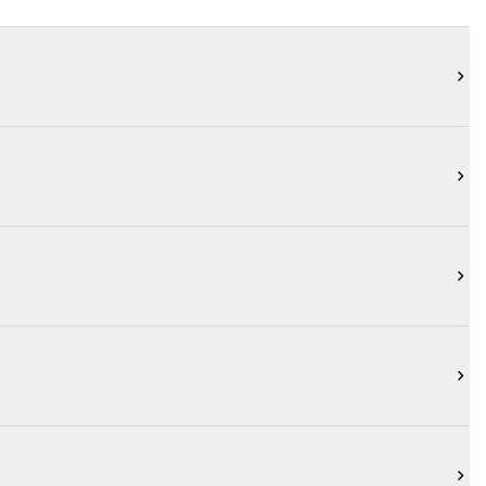




