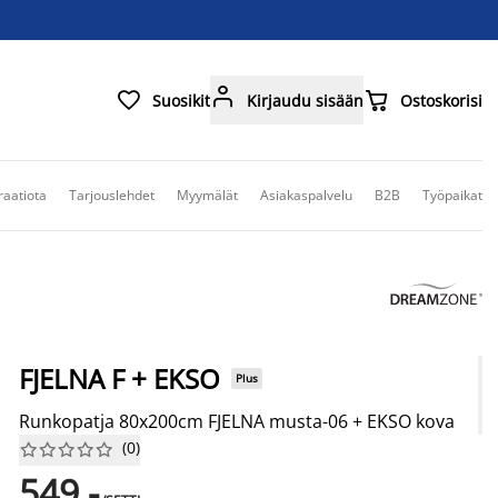



Suosikit
Kirjaudu sisään
Ostoskorisi
raatiota
Tarjouslehdet
Myymälät
Asiakaspalvelu
B2B
Työpaikat
FJELNA F + EKSO
Plus
Runkopatja 80x200cm FJELNA musta-06 + EKSO kova
(
0
)










549,-