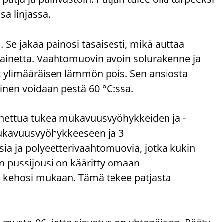
sa linjassa.
e jakaa painosi tasaisesti, mikä auttaa
painetta. Vaahtomuovin avoin solurakenne ja
at ylimääräisen lämmön pois. Sen ansiosta
nen voidaan pestä 60 °C:ssa.
nettua tukea mukavuusvyöhykkeiden ja -
mukavuusvyöhykkeeseen ja 3
ia ja polyeetterivaahtomuovia, jotka kukin
nen pussijousi on kääritty omaan
ti kehosi mukaan. Tämä tekee patjasta