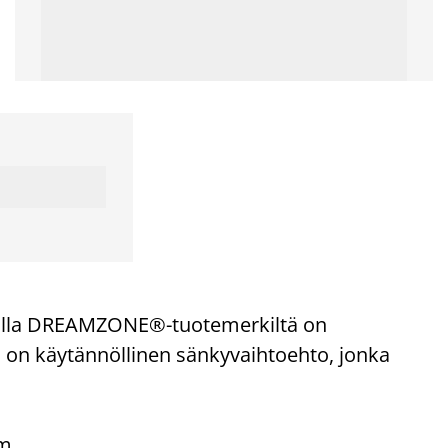
jalla DREAMZONE®-tuotemerkiltä on
 on käytännöllinen sänkyvaihtoehto, jonka
cm