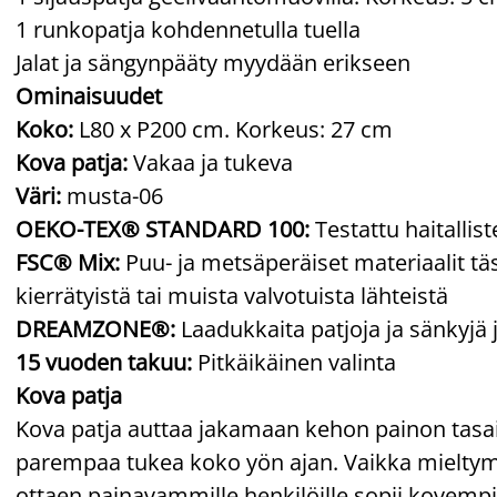
1 runkopatja kohdennetulla tuella
Jalat ja sängynpääty myydään erikseen
Ominaisuudet
Koko:
L80 x P200 cm. Korkeus: 27 cm
Kova patja:
Vakaa ja tukeva
Väri:
musta-06
OEKO-TEX® STANDARD 100:
Testattu haitallis
FSC® Mix:
Puu- ja metsäperäiset materiaalit täs
kierrätyistä tai muista valvotuista lähteistä
DREAMZONE®:
Laadukkaita patjoja ja sänkyjä 
15 vuoden takuu:
Pitkäikäinen valinta
Kova patja
Kova patja auttaa jakamaan kehon painon tasai
parempaa tukea koko yön ajan. Vaikka mieltymyk
ottaen painavammille henkilöille sopii kovempi p