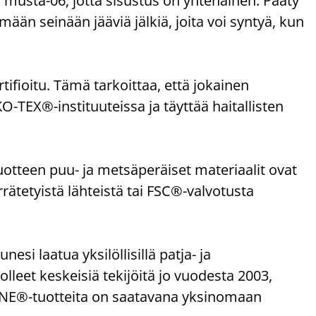
 musta-06, jotta sisustus on yhtenäinen. Pääty
än seinään jääviä jälkiä, joita voi syntyä, kun
ioitu. Tämä tarkoittaa, että jokainen
-TEX®-instituuteissa ja täyttää haitallisten
uotteen puu- ja metsäperäiset materiaalit ovat
rrätetyistä lähteistä tai FSC®-valvotusta
 laatua yksilöllisillä patja- ja
olleet keskeisiä tekijöitä jo vuodesta 2003,
ZONE®-tuotteita on saatavana yksinomaan