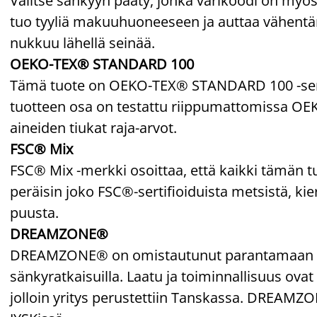
Valitse sänkyyn pääty, jonka värikoodi on myös
tuo tyyliä makuuhuoneeseen ja auttaa vähentämä
nukkuu lähellä seinää.
OEKO-TEX® STANDARD 100
Tämä tuote on OEKO-TEX® STANDARD 100 -sertif
tuotteen osa on testattu riippumattomissa OEKO
aineiden tiukat raja-arvot.
FSC® Mix
FSC® Mix -merkki osoittaa, että kaikki tämän t
peräisin joko FSC®-sertifioiduista metsistä, kie
puusta.
DREAMZONE®
DREAMZONE® on omistautunut parantamaan unesi
sänkyratkaisuilla. Laatu ja toiminnallisuus ovat 
jolloin yritys perustettiin Tanskassa. DREAM