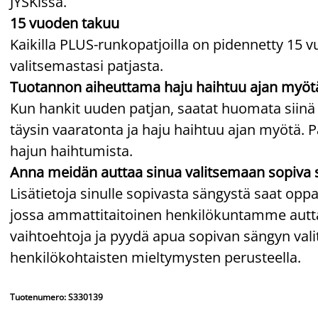
JYSKissä.
15 vuoden takuu
Kaikilla PLUS-runkopatjoilla on pidennetty 15 v
valitsemastasi patjasta.
Tuotannon aiheuttama haju haihtuu ajan myöt
Kun hankit uuden patjan, saatat huomata siinä
täysin vaaratonta ja haju haihtuu ajan myötä. P
hajun haihtumista.
Anna meidän auttaa sinua valitsemaan sopiva 
Lisätietoja sinulle sopivasta sängystä saat o
jossa ammattitaitoinen henkilökuntamme auttaa
vaihtoehtoja ja pyydä apua sopivan sängyn v
henkilökohtaisten mieltymysten perusteella.
Tuotenumero: S330139