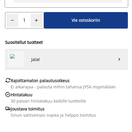
Vie ostoskoriin
Suositellut tuotteet
Jalat


Rajoittamaton palautusoikeus
Ei aikarajaa - palauta mihin tahansa JYSK-myymälään

Hintatakuu
30 päivän hintatakuu kaikille tuotteille

Joustava toimitus
Sinun valitsemasi nopea ja helppo toimitus