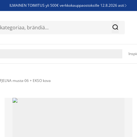
ILMAINEN TOIMITUS yli 500€ verkkokauppaostoksille 12.8.2026 asti

Parempiin uniin - Säästä jopa 60%


Sijauspatjoja - Säästä jopa 60%

Jenkkisänkyjä - Säästä jopa 60%

Inspi
FJELNA musta-06 + EKSO kova