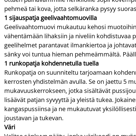
pehmeä tai kova, jotta selkäranka pysyy suoras
1 sijauspatja geelivaahtomuovilla
Geelivaahtomuovi mukautuu kehosi muotoihin. S
vähentämään lihaksiin ja niveliin kohdistuvaa 
geelihelmet parantavat ilmankiertoa ja johtav
sänky voi tuntua hieman pehmeämmältä. Päälli
1 runkopatja kohdennetulla tuella
Runkopatja on suunniteltu tarjoamaan kohden
kerrosten yhdistelmän avulla. Se on jaettu 5 
mukavuuskerrokseen, jotka sisältävät pussijous
lisäävät patjan syvyyttä ja yleistä tukea. Jokai
kangaspussiinsa ja ne mukautuvat yksilöllises
joustavan ja tukevan.
Väri