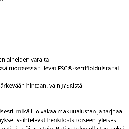
ten aineiden varalta
sä tuotteessa tulevat FSC®-sertifioiduista tai
järkevään hintaan, vain JYSKistä
sesti, mikä luo vakaa makuualustan ja tarjoaa
set vaihtelevat henkilöstä toiseen, yleisesti
atja ja päinvastoin. Patjan tulee olla tarpeeksi