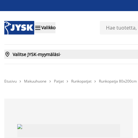

Valikko

Valitse JYSK-myymäläsi

Etusivu
Makuuhuone
Patjat
Runkopatjat
Runkopatja 80x200cm 



