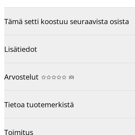
Tämä setti koostuu seuraavista osista
Lisätiedot
Arvostelut
(
0
)










Tietoa tuotemerkistä
Toimitus