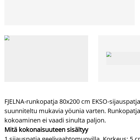
FJELNA-runkopatja 80x200 cm EKSO-sijauspat
suunniteltu mukavia yöunia varten. Runkopatja
kokoaminen ei vaadi sinulta paljon.
Mitä kokonaisuuteen sisältyy
1 sijauspatja geelivaahtomuovilla. Korkeus: 5 