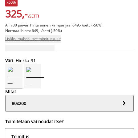
-50%
325,-
/SETTI
Alin 30 päivän hinta ennen kampanjaa: 649,- /setti (-50%)
Normaalihinta: 649,- /setti (-50%)
Lisäksi mahdolliset toimituskulut
Väri
: Hiekka-91
Mitat

80x200
Toimitetaan vai noudat itse?
Toimitus