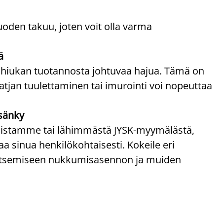
uoden takuu, joten voit olla varma
ä
 hiukan tuotannosta johtuvaa hajua. Tämä on
atjan tuulettaminen tai imurointi voi nopeuttaa
sänky
ppaistamme tai lähimmästä JYSK-myymälästä,
 sinua henkilökohtaisesti. Kokeile eri
alitsemiseen nukkumisasennon ja muiden