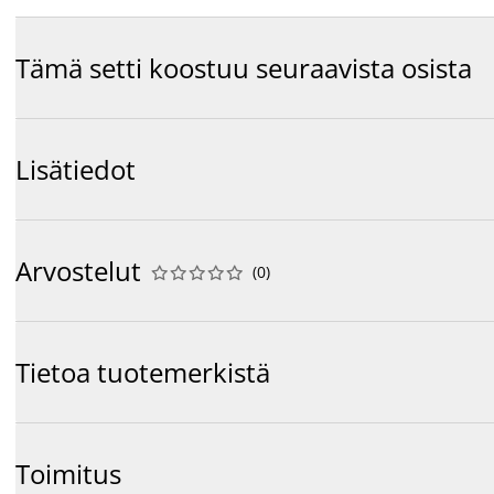
Tämä setti koostuu seuraavista osista
Lisätiedot
Arvostelut
(
0
)










Tietoa tuotemerkistä
Toimitus