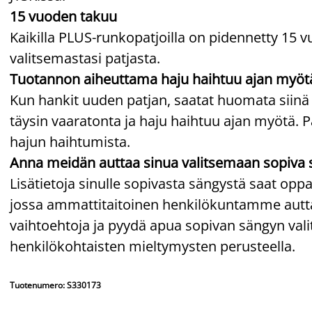
15 vuoden takuu
Kaikilla PLUS-runkopatjoilla on pidennetty 15 v
valitsemastasi patjasta.
Tuotannon aiheuttama haju haihtuu ajan myöt
Kun hankit uuden patjan, saatat huomata siinä
täysin vaaratonta ja haju haihtuu ajan myötä. P
hajun haihtumista.
Anna meidän auttaa sinua valitsemaan sopiva 
Lisätietoja sinulle sopivasta sängystä saat o
jossa ammattitaitoinen henkilökuntamme auttaa
vaihtoehtoja ja pyydä apua sopivan sängyn v
henkilökohtaisten mieltymysten perusteella.
Tuotenumero: S330173