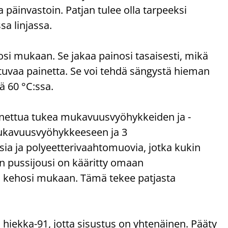
 päinvastoin. Patjan tulee olla tarpeeksi
sa linjassa.
 mukaan. Se jakaa painosi tasaisesti, mikä
stuvaa painetta. Se voi tehdä sängystä hieman
ä 60 °C:ssa.
nettua tukea mukavuusvyöhykkeiden ja -
mukavuusvyöhykkeeseen ja 3
ia ja polyeetterivaahtomuovia, jotka kukin
nen pussijousi on kääritty omaan
ti kehosi mukaan. Tämä tekee patjasta
 hiekka-91, jotta sisustus on yhtenäinen. Pääty