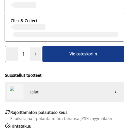
Click & Collect
Vie ostoskoriin
Suositellut tuotteet
Jalat


Rajoittamaton palautusoikeus
Ei aikarajaa - palauta mihin tahansa JYSK-myymälään

Hintatakuu