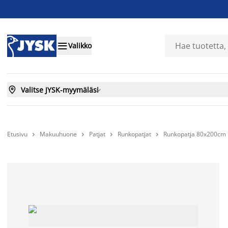

Valikko

Valitse JYSK-myymäläsi

Etusivu
Makuuhuone
Patjat
Runkopatjat
Runkopatja 80x200cm 



