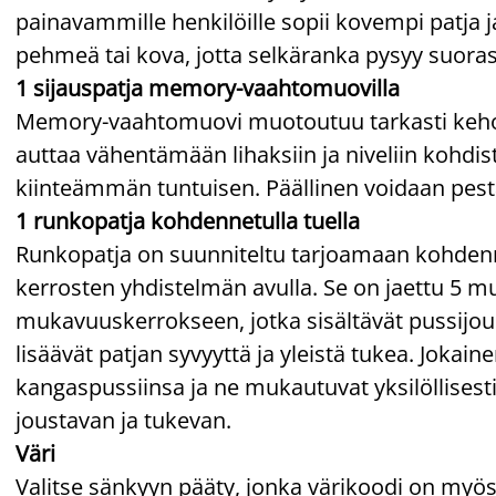
painavammille henkilöille sopii kovempi patja ja
pehmeä tai kova, jotta selkäranka pysyy suoras
1 sijauspatja memory-vaahtomuovilla
Memory-vaahtomuovi muotoutuu tarkasti kehosi
auttaa vähentämään lihaksiin ja niveliin kohdi
kiinteämmän tuntuisen. Päällinen voidaan pest
1 runkopatja kohdennetulla tuella
Runkopatja on suunniteltu tarjoamaan kohden
kerrosten yhdistelmän avulla. Se on jaettu 5 
mukavuuskerrokseen, jotka sisältävät pussijous
lisäävät patjan syvyyttä ja yleistä tukea. Jokai
kangaspussiinsa ja ne mukautuvat yksilöllises
joustavan ja tukevan.
Väri
Valitse sänkyyn pääty, jonka värikoodi on myös