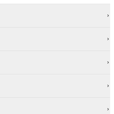




