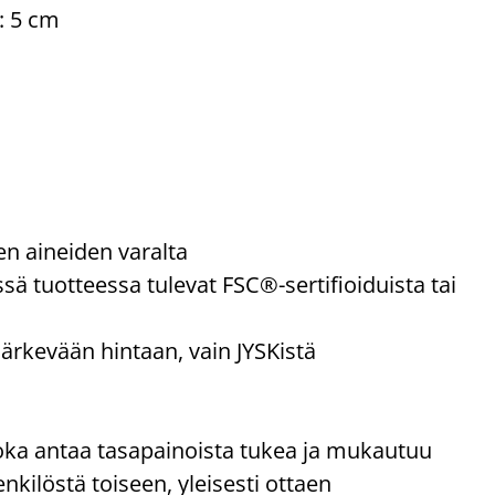
: 5 cm
ten aineiden varalta
sä tuotteessa tulevat FSC®-sertifioiduista tai
järkevään hintaan, vain JYSKistä
oka antaa tasapainoista tukea ja mukautuu
nkilöstä toiseen, yleisesti ottaen