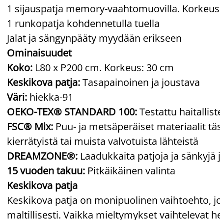
1 sijauspatja memory-vaahtomuovilla. Korkeus
1 runkopatja kohdennetulla tuella
Jalat ja sängynpääty myydään erikseen
Ominaisuudet
Koko:
L80 x P200 cm. Korkeus: 30 cm
Keskikova patja:
Tasapainoinen ja joustava
Väri:
hiekka-91
OEKO-TEX® STANDARD 100:
Testattu haitallis
FSC® Mix:
Puu- ja metsäperäiset materiaalit täs
kierrätyistä tai muista valvotuista lähteistä
DREAMZONE®:
Laadukkaita patjoja ja sänkyjä 
15 vuoden takuu:
Pitkäikäinen valinta
Keskikova patja
Keskikova patja on monipuolinen vaihtoehto, j
maltillisesti. Vaikka mieltymykset vaihtelevat he