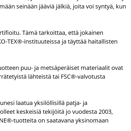
än seinään jääviä jälkiä, joita voi syntyä, kun
ioitu. Tämä tarkoittaa, että jokainen
-TEX®-instituuteissa ja täyttää haitallisten
uotteen puu- ja metsäperäiset materiaalit ovat
rrätetyistä lähteistä tai FSC®-valvotusta
 laatua yksilöllisillä patja- ja
olleet keskeisiä tekijöitä jo vuodesta 2003,
ZONE®-tuotteita on saatavana yksinomaan