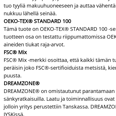
tuo tyyliä makuuhuoneeseen ja auttaa vähentämä
nukkuu lähellä seinää.
OEKO-TEX® STANDARD 100
Tämä tuote on OEKO-TEX® STANDARD 100 -sertif
tuotteen osa on testattu riippumattomissa OEKO
aineiden tiukat raja-arvot.
FSC® Mix
FSC® Mix -merkki osoittaa, että kaikki tämän t
peräisin joko FSC®-sertifioiduista metsistä, kie
puusta.
DREAMZONE®
DREAMZONE® on omistautunut parantamaan unesi
sänkyratkaisuilla. Laatu ja toiminnallisuus ovat 
jolloin yritys perustettiin Tanskassa. DREAM
JYSKissä.