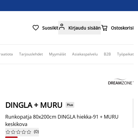



Suosikit
Kirjaudu sisään
Ostoskorisi
raatiota
Tarjouslehdet
Myymälät
Asiakaspalvelu
B2B
Työpaikat
DINGLA + MURU
Plus
Runkopatja 80x200cm DINGLA hiekka-91 + MURU
keskikova
(
0
)









