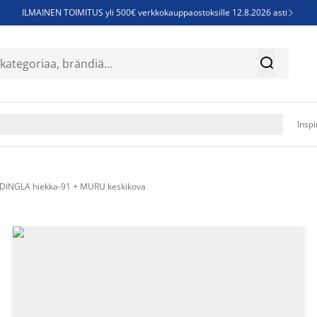
ILMAINEN TOIMITUS yli 500€ verkkokauppaostoksille 12.8.2026 asti

Parempiin uniin - Säästä jopa 60%


Sijauspatjoja - Säästä jopa 60%

Jenkkisänkyjä - Säästä jopa 60%

Inspi
DINGLA hiekka-91 + MURU keskikova