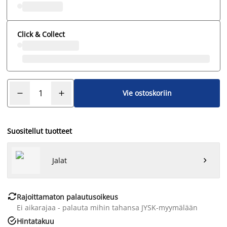
Click & Collect
Vie ostoskoriin
Suositellut tuotteet
Jalat


Rajoittamaton palautusoikeus
Ei aikarajaa - palauta mihin tahansa JYSK-myymälään

Hintatakuu