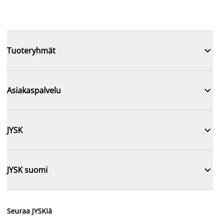

Tuoteryhmät

Asiakaspalvelu

JYSK

JYSK suomi
Seuraa JYSKiä