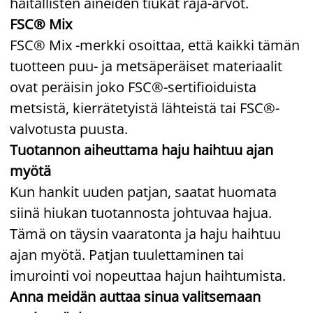
haitallisten aineiden tiukat raja-arvot.
FSC® Mix
FSC® Mix -merkki osoittaa, että kaikki tämän
tuotteen puu- ja metsäperäiset materiaalit
ovat peräisin joko FSC®-sertifioiduista
metsistä, kierrätetyistä lähteistä tai FSC®-
valvotusta puusta.
Tuotannon aiheuttama haju haihtuu ajan
myötä
Kun hankit uuden patjan, saatat huomata
siinä hiukan tuotannosta johtuvaa hajua.
Tämä on täysin vaaratonta ja haju haihtuu
ajan myötä. Patjan tuulettaminen tai
imurointi voi nopeuttaa hajun haihtumista.
Anna meidän auttaa sinua valitsemaan