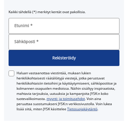
Kaikki tähdellä (*) merkityt kentät ovat pakollisia.
Etunimi
*
Sähköposti
*
Rekisteröidy
Haluan vastaanottaa viestintää, mukaan lukien
henkilökohtaisesti räätälöityjä viestejä, jotka perustuvat
henkilökohtaisiin tietoihini ja käyttäytymiseeni, sähköpostitse ja
kolmannen osapuolen medioissa. Näihin sisältyy inspiraatiota,
mahtavia tarjouksia, uutuuksia ja kampanjoita JYSK:n koko
tuotevalikoimasta.
myynti- ja toimitusehdot
. Voin aina
peruuttaa suostumukseni JYSK:n verkkosivustolla. Voin lukea
lisää siitä, miten JYSK käsittelee
Tietosuojakäytäntö
.