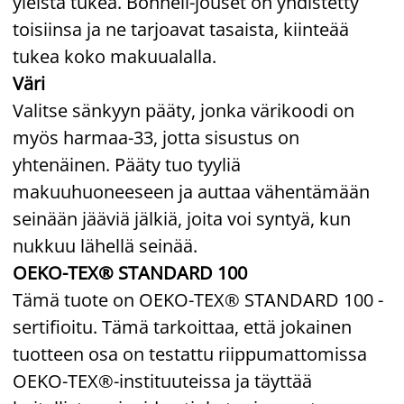
yleistä tukea. Bonnell-jouset on yhdistetty
toisiinsa ja ne tarjoavat tasaista, kiinteää
tukea koko makuualalla.
Väri
Valitse sänkyyn pääty, jonka värikoodi on
myös harmaa-33, jotta sisustus on
yhtenäinen. Pääty tuo tyyliä
makuuhuoneeseen ja auttaa vähentämään
seinään jääviä jälkiä, joita voi syntyä, kun
nukkuu lähellä seinää.
OEKO-TEX® STANDARD 100
Tämä tuote on OEKO-TEX® STANDARD 100 -
sertifioitu. Tämä tarkoittaa, että jokainen
tuotteen osa on testattu riippumattomissa
OEKO-TEX®-instituuteissa ja täyttää