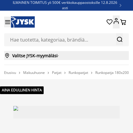
ILMAINEN TOIMITUS yli 500€ verkkokauppaostoksille 12.8.2026

asti
Parempiin uniin - Säästä jopa 60%





Sijauspatjoja - Säästä jopa 60%

Jenkkisänkyjä - Säästä jopa 60%



Valitse JYSK-myymäläsi

Etusivu
Makuuhuone
Patjat
Runkopatjat
Runkopatja 180x200cm




AINA EDULLINEN HINTA