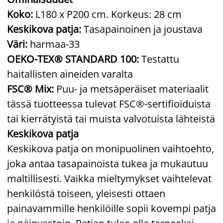
Koko:
L180 x P200 cm. Korkeus: 28 cm
Keskikova patja:
Tasapainoinen ja joustava
Väri:
harmaa-33
OEKO-TEX® STANDARD 100:
Testattu
haitallisten aineiden varalta
FSC® Mix:
Puu- ja metsäperäiset materiaalit
tässä tuotteessa tulevat FSC®-sertifioiduista
tai kierrätyistä tai muista valvotuista lähteistä
Keskikova patja
Keskikova patja on monipuolinen vaihtoehto,
joka antaa tasapainoista tukea ja mukautuu
maltillisesti. Vaikka mieltymykset vaihtelevat
henkilöstä toiseen, yleisesti ottaen
painavammille henkilöille sopii kovempi patja