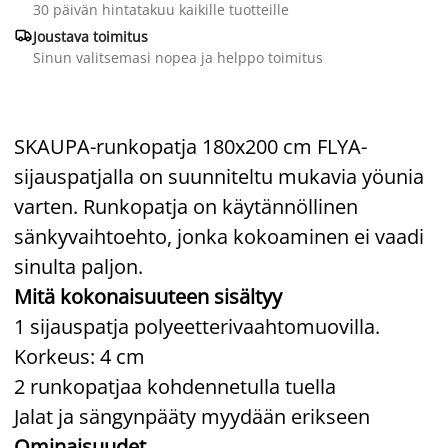
30 päivän hintatakuu kaikille tuotteille

Joustava toimitus
Sinun valitsemasi nopea ja helppo toimitus
SKAUPA-runkopatja 180x200 cm FLYA-
sijauspatjalla on suunniteltu mukavia yöunia
varten. Runkopatja on käytännöllinen
sänkyvaihtoehto, jonka kokoaminen ei vaadi
sinulta paljon.
Mitä kokonaisuuteen sisältyy
1 sijauspatja polyeetterivaahtomuovilla.
Korkeus: 4 cm
2 runkopatjaa kohdennetulla tuella
Jalat ja sängynpääty myydään erikseen
Ominaisuudet