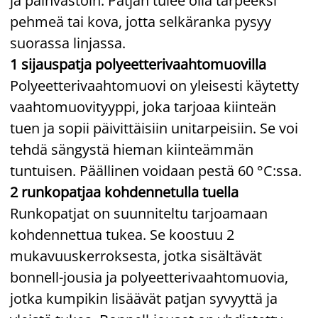
ja päinvastoin. Patjan tulee olla tarpeeksi
pehmeä tai kova, jotta selkäranka pysyy
suorassa linjassa.
1 sijauspatja polyeetterivaahtomuovilla
Polyeetterivaahtomuovi on yleisesti käytetty
vaahtomuovityyppi, joka tarjoaa kiinteän
tuen ja sopii päivittäisiin unitarpeisiin. Se voi
tehdä sängystä hieman kiinteämmän
tuntuisen. Päällinen voidaan pestä 60 °C:ssa.
2 runkopatjaa kohdennetulla tuella
Runkopatjat on suunniteltu tarjoamaan
kohdennettua tukea. Se koostuu 2
mukavuuskerroksesta, jotka sisältävät
bonnell-jousia ja polyeetterivaahtomuovia,
jotka kumpikin lisäävät patjan syvyyttä ja