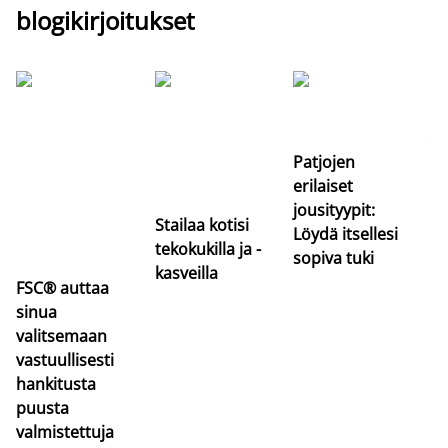
blogikirjoitukset
Si
uu
va
Patjojen
erilaiset
jousityypit:
Stailaa kotisi
Löydä itsellesi
tekokukilla ja -
sopiva tuki
kasveilla
FSC® auttaa
sinua
valitsemaan
vastuullisesti
hankitusta
puusta
valmistettuja