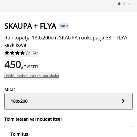
SKAUPA + FLYA
Basic
Runkopatja 180x200cm SKAUPA runkopatja-33 + FLYA
keskikova
(
3
)










450,-
/SETTI
Lisäksi mahdolliset toimituskulut
Mitat

180x200
Toimitetaan vai noudat itse?
Toimitus