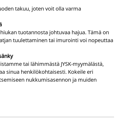
uoden takuu, joten voit olla varma
ä
 hiukan tuotannosta johtuvaa hajua. Tämä on
atjan tuulettaminen tai imurointi voi nopeuttaa
sänky
ppaistamme tai lähimmästä JYSK-myymälästä,
 sinua henkilökohtaisesti. Kokeile eri
alitsemiseen nukkumisasennon ja muiden