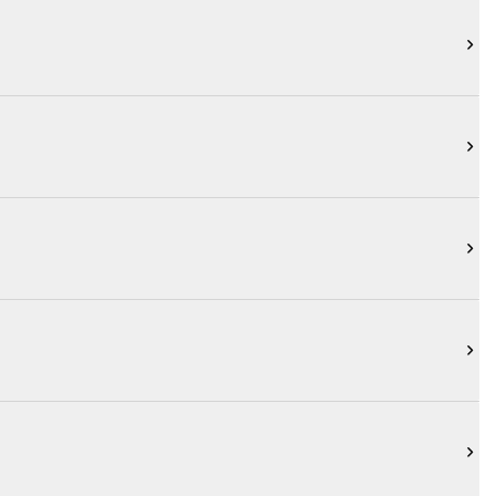




