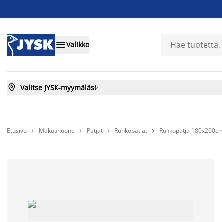

Valikko

Valitse JYSK-myymäläsi

Etusivu
Makuuhuone
Patjat
Runkopatjat
Runkopatja 180x200c



