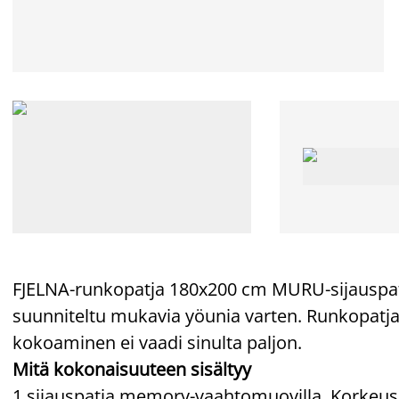
FJELNA-runkopatja 180x200 cm MURU-sijauspa
suunniteltu mukavia yöunia varten. Runkopatja
kokoaminen ei vaadi sinulta paljon.
Mitä kokonaisuuteen sisältyy
1 sijauspatja memory-vaahtomuovilla. Korkeus