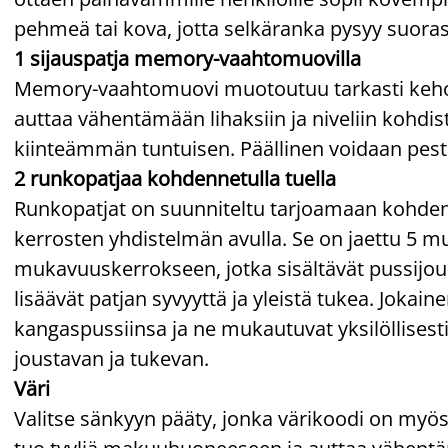
pehmeä tai kova, jotta selkäranka pysyy suoras
1 sijauspatja memory-vaahtomuovilla
Memory-vaahtomuovi muotoutuu tarkasti kehosi
auttaa vähentämään lihaksiin ja niveliin kohdi
kiinteämmän tuntuisen. Päällinen voidaan pest
2 runkopatjaa kohdennetulla tuella
Runkopatjat on suunniteltu tarjoamaan kohde
kerrosten yhdistelmän avulla. Se on jaettu 5 
mukavuuskerrokseen, jotka sisältävät pussijous
lisäävät patjan syvyyttä ja yleistä tukea. Jokai
kangaspussiinsa ja ne mukautuvat yksilöllises
joustavan ja tukevan.
Väri
Valitse sänkyyn pääty, jonka värikoodi on myös