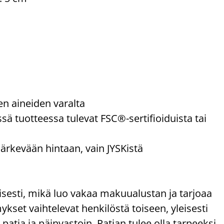
ten aineiden varalta
sä tuotteessa tulevat FSC®-sertifioiduista tai
järkevään hintaan, vain JYSKistä
sesti, mikä luo vakaa makuualustan ja tarjoaa
set vaihtelevat henkilöstä toiseen, yleisesti
atja ja päinvastoin. Patjan tulee olla tarpeeksi