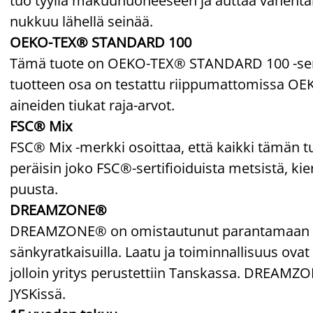
tuo tyyliä makuuhuoneeseen ja auttaa vähentämä
nukkuu lähellä seinää.
OEKO-TEX® STANDARD 100
Tämä tuote on OEKO-TEX® STANDARD 100 -sertif
tuotteen osa on testattu riippumattomissa OEKO
aineiden tiukat raja-arvot.
FSC® Mix
FSC® Mix -merkki osoittaa, että kaikki tämän t
peräisin joko FSC®-sertifioiduista metsistä, kie
puusta.
DREAMZONE®
DREAMZONE® on omistautunut parantamaan unesi
sänkyratkaisuilla. Laatu ja toiminnallisuus ovat 
jolloin yritys perustettiin Tanskassa. DREAM
JYSKissä.