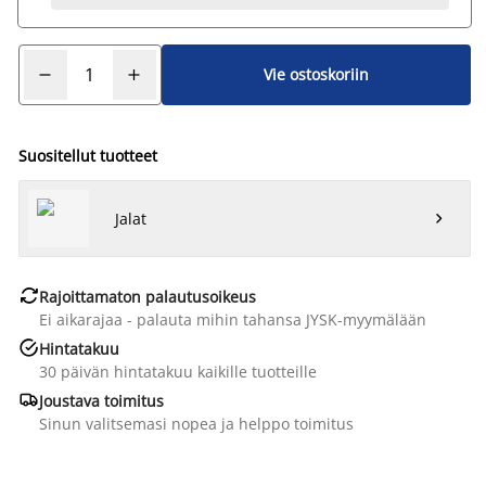
Vie ostoskoriin
Suositellut tuotteet
Jalat


Rajoittamaton palautusoikeus
Ei aikarajaa - palauta mihin tahansa JYSK-myymälään

Hintatakuu
30 päivän hintatakuu kaikille tuotteille

Joustava toimitus
Sinun valitsemasi nopea ja helppo toimitus