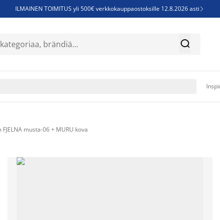
ILMAINEN TOIMITUS yli 500€ verkkokauppaostoksille 12.8.2026 asti

Parempiin uniin - Säästä jopa 60%


Sijauspatjoja - Säästä jopa 60%

Jenkkisänkyjä - Säästä jopa 60%

Inspi
m FJELNA musta-06 + MURU kova