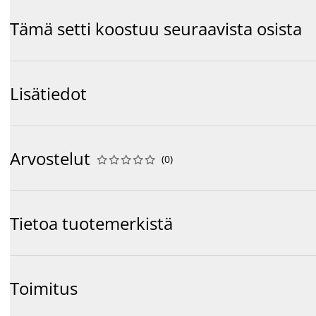
Tämä setti koostuu seuraavista osista
Lisätiedot
Arvostelut
(
0
)










Tietoa tuotemerkistä
Toimitus