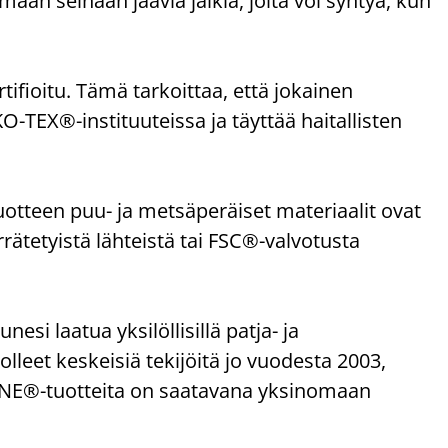
än seinään jääviä jälkiä, joita voi syntyä, kun
ioitu. Tämä tarkoittaa, että jokainen
-TEX®-instituuteissa ja täyttää haitallisten
uotteen puu- ja metsäperäiset materiaalit ovat
rrätetyistä lähteistä tai FSC®-valvotusta
 laatua yksilöllisillä patja- ja
olleet keskeisiä tekijöitä jo vuodesta 2003,
ZONE®-tuotteita on saatavana yksinomaan