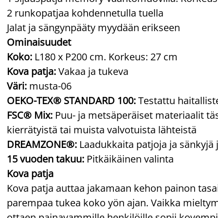
2 runkopatjaa kohdennetulla tuella
Jalat ja sängynpääty myydään erikseen
Ominaisuudet
Koko:
L180 x P200 cm. Korkeus: 27 cm
Kova patja:
Vakaa ja tukeva
Väri:
musta-06
OEKO-TEX® STANDARD 100:
Testattu haitallis
FSC® Mix:
Puu- ja metsäperäiset materiaalit täs
kierrätyistä tai muista valvotuista lähteistä
DREAMZONE®:
Laadukkaita patjoja ja sänkyjä 
15 vuoden takuu:
Pitkäikäinen valinta
Kova patja
Kova patja auttaa jakamaan kehon painon tasai
parempaa tukea koko yön ajan. Vaikka mieltymyk
ottaen painavammille henkilöille sopii kovempi p