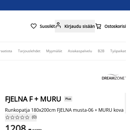



Suosikit
Kirjaudu sisään
Ostoskorisi
raatiota
Tarjouslehdet
Myymälät
Asiakaspalvelu
B2B
Työpaikat
FJELNA F + MURU
Plus
Runkopatja 180x200cm FJELNA musta-06 + MURU kova
(
0
)










1208,-