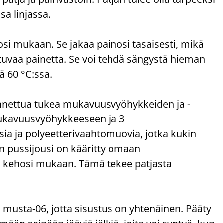
sa linjassa.
 mukaan. Se jakaa painosi tasaisesti, mikä
stuvaa painetta. Se voi tehdä sängystä hieman
ä 60 °C:ssa.
nnettua tukea mukavuusvyöhykkeiden ja -
mukavuusvyöhykkeeseen ja 3
ia ja polyeetterivaahtomuovia, jotka kukin
nen pussijousi on kääritty omaan
ti kehosi mukaan. Tämä tekee patjasta
 musta-06, jotta sisustus on yhtenäinen. Pääty