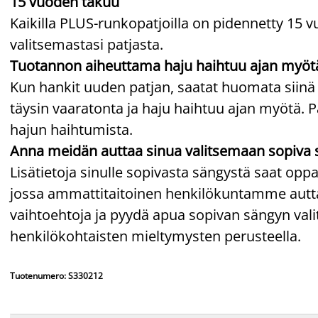
15 vuoden takuu
Kaikilla PLUS-runkopatjoilla on pidennetty 15 v
valitsemastasi patjasta.
Tuotannon aiheuttama haju haihtuu ajan myöt
Kun hankit uuden patjan, saatat huomata siinä
täysin vaaratonta ja haju haihtuu ajan myötä. P
hajun haihtumista.
Anna meidän auttaa sinua valitsemaan sopiva 
Lisätietoja sinulle sopivasta sängystä saat o
jossa ammattitaitoinen henkilökuntamme auttaa
vaihtoehtoja ja pyydä apua sopivan sängyn v
henkilökohtaisten mieltymysten perusteella.
Tuotenumero: S330212