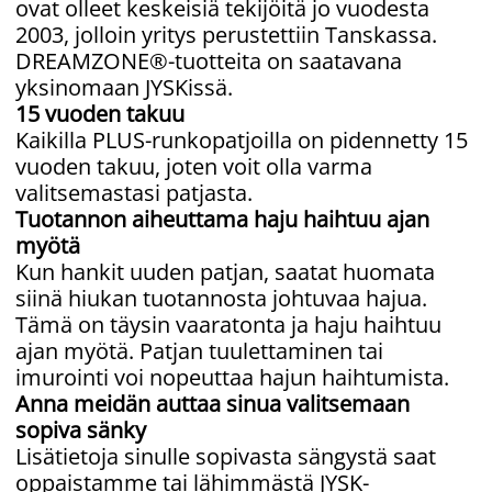
ovat olleet keskeisiä tekijöitä jo vuodesta
2003, jolloin yritys perustettiin Tanskassa.
DREAMZONE®-tuotteita on saatavana
yksinomaan JYSKissä.
15 vuoden takuu
Kaikilla PLUS-runkopatjoilla on pidennetty 15
vuoden takuu, joten voit olla varma
valitsemastasi patjasta.
Tuotannon aiheuttama haju haihtuu ajan
myötä
Kun hankit uuden patjan, saatat huomata
siinä hiukan tuotannosta johtuvaa hajua.
Tämä on täysin vaaratonta ja haju haihtuu
ajan myötä. Patjan tuulettaminen tai
imurointi voi nopeuttaa hajun haihtumista.
Anna meidän auttaa sinua valitsemaan
sopiva sänky
Lisätietoja sinulle sopivasta sängystä saat
oppaistamme tai lähimmästä JYSK-