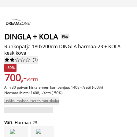
DINGLA + KOLA
Plus
Runkopatja 180x200cm DINGLA harmaa-23 + KOLA
keskikova
(
1
)










-50%
700,-
/SETTI
Alin 30 päivän hinta ennen kampanjaa: 1408,- /setti (-50%)
Normaalihinta: 1408,- /setti (-50%)
Lisäksi mahdolliset toimituskulut
Väri
: Harmaa-23