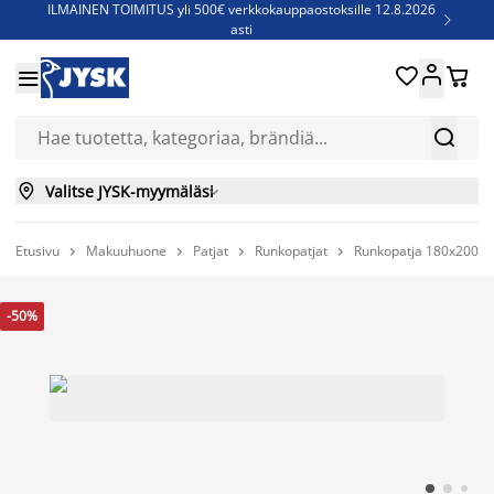
ILMAINEN TOIMITUS yli 500€ verkkokauppaostoksille 12.8.2026

asti
Parempiin uniin - Säästä jopa 60%





Sijauspatjoja - Säästä jopa 60%


Jenkkisänkyjä - Säästä jopa 60%


Valitse JYSK-myymäläsi

Etusivu
Makuuhuone
Patjat
Runkopatjat
Runkopatja 180x200cm




-50%