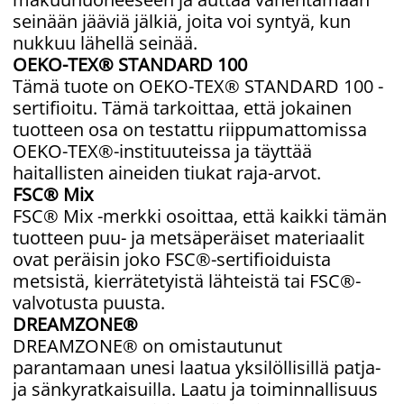
seinään jääviä jälkiä, joita voi syntyä, kun
nukkuu lähellä seinää.
OEKO-TEX® STANDARD 100
Tämä tuote on OEKO-TEX® STANDARD 100 -
sertifioitu. Tämä tarkoittaa, että jokainen
tuotteen osa on testattu riippumattomissa
OEKO-TEX®-instituuteissa ja täyttää
haitallisten aineiden tiukat raja-arvot.
FSC® Mix
FSC® Mix -merkki osoittaa, että kaikki tämän
tuotteen puu- ja metsäperäiset materiaalit
ovat peräisin joko FSC®-sertifioiduista
metsistä, kierrätetyistä lähteistä tai FSC®-
valvotusta puusta.
DREAMZONE®
DREAMZONE® on omistautunut
parantamaan unesi laatua yksilöllisillä patja-
ja sänkyratkaisuilla. Laatu ja toiminnallisuus