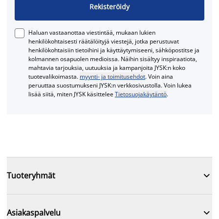
Rekisteröidy
Haluan vastaanottaa viestintää, mukaan lukien
henkilökohtaisesti räätälöityjä viestejä, jotka perustuvat
henkilökohtaisiin tietoihini ja käyttäytymiseeni, sähköpostitse ja
kolmannen osapuolen medioissa. Näihin sisältyy inspiraatiota,
mahtavia tarjouksia, uutuuksia ja kampanjoita JYSK:n koko
tuotevalikoimasta.
myynti- ja toimitusehdot
. Voin aina
peruuttaa suostumukseni JYSK:n verkkosivustolla. Voin lukea
lisää siitä, miten JYSK käsittelee
Tietosuojakäytäntö
.

Tuoteryhmät

Asiakaspalvelu