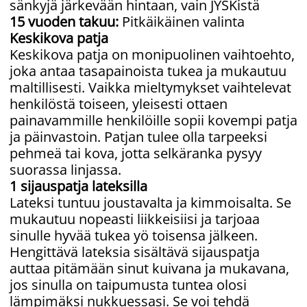
sänkyjä järkevään hintaan, vain JYSKistä
15 vuoden takuu:
Pitkäikäinen valinta
Keskikova patja
Keskikova patja on monipuolinen vaihtoehto,
joka antaa tasapainoista tukea ja mukautuu
maltillisesti. Vaikka mieltymykset vaihtelevat
henkilöstä toiseen, yleisesti ottaen
painavammille henkilöille sopii kovempi patja
ja päinvastoin. Patjan tulee olla tarpeeksi
pehmeä tai kova, jotta selkäranka pysyy
suorassa linjassa.
1 sijauspatja lateksilla
Lateksi tuntuu joustavalta ja kimmoisalta. Se
mukautuu nopeasti liikkeisiisi ja tarjoaa
sinulle hyvää tukea yö toisensa jälkeen.
Hengittävä lateksia sisältävä sijauspatja
auttaa pitämään sinut kuivana ja mukavana,
jos sinulla on taipumusta tuntea olosi
lämpimäksi nukkuessasi. Se voi tehdä