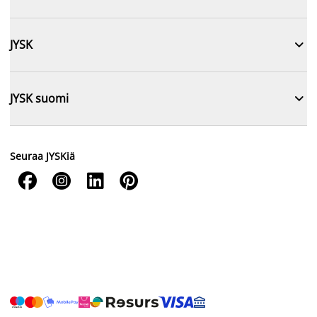

JYSK

JYSK suomi
Seuraa JYSKiä



