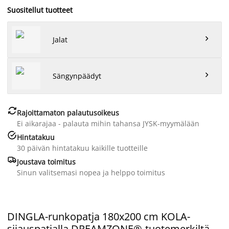
Suositellut tuotteet

Jalat

Sängynpäädyt

Rajoittamaton palautusoikeus
Ei aikarajaa - palauta mihin tahansa JYSK-myymälään

Hintatakuu
30 päivän hintatakuu kaikille tuotteille

Joustava toimitus
Sinun valitsemasi nopea ja helppo toimitus
DINGLA-runkopatja 180x200 cm KOLA-
sijauspatjalla DREAMZONE®-tuotemerkiltä