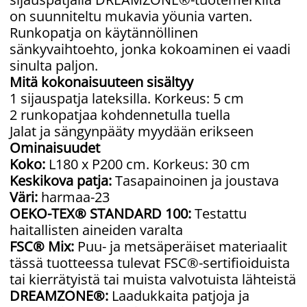
on suunniteltu mukavia yöunia varten.
Runkopatja on käytännöllinen
sänkyvaihtoehto, jonka kokoaminen ei vaadi
sinulta paljon.
Mitä kokonaisuuteen sisältyy
1 sijauspatja lateksilla. Korkeus: 5 cm
2 runkopatjaa kohdennetulla tuella
Jalat ja sängynpääty myydään erikseen
Ominaisuudet
Koko:
L180 x P200 cm. Korkeus: 30 cm
Keskikova patja:
Tasapainoinen ja joustava
Väri:
harmaa-23
OEKO-TEX® STANDARD 100:
Testattu
haitallisten aineiden varalta
FSC® Mix:
Puu- ja metsäperäiset materiaalit
tässä tuotteessa tulevat FSC®-sertifioiduista
tai kierrätyistä tai muista valvotuista lähteistä
DREAMZONE®:
Laadukkaita patjoja ja