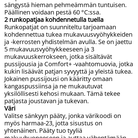
sängystä hieman pehmeämmän tuntuisen.
Päällinen voidaan pestä 60 °C:ssa.
2 runkopatjaa kohdennetulla tuella
Runkopatjat on suunniteltu tarjoamaan
kohdennettua tukea mukavuusvyöhykkeiden
ja -kerrosten yhdistelmän avulla. Se on jaettu
5 mukavuusvyöhykkeeseen ja 3
mukavuuskerrokseen, jotka sisältävät
pussijousia ja Comfort+ -vaahtomuovia, jotka
kukin lisäävät patjan syvyyttä ja yleistä tukea.
Jokainen pussijousi on kääritty omaan
kangaspussiinsa ja ne mukautuvat
yksilöllisesti kehosi mukaan. Tämä tekee
patjasta joustavan ja tukevan.
Väri
Valitse sänkyyn pääty, jonka värikoodi on
myös harmaa-23, jotta sisustus on
yhtenäinen. Pääty tuo tyyliä
makuuhuoneeseen ja auttaa vähentämään