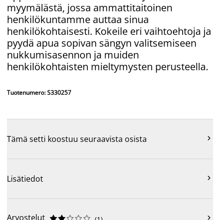
myymälästä, jossa ammattitaitoinen
henkilökuntamme auttaa sinua
henkilökohtaisesti. Kokeile eri vaihtoehtoja ja
pyydä apua sopivan sängyn valitsemiseen
nukkumisasennon ja muiden
henkilökohtaisten mieltymysten perusteella.
Tuotenumero: S330257

Tämä setti koostuu seuraavista osista

Lisätiedot
Arvostelut











(
1
)