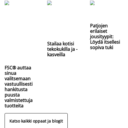
Patjojen
erilaiset
jousityypit:
Löydä itsellesi
Stailaa kotisi
sopiva tuki
tekokukilla ja -
kasveilla
FSC® auttaa
sinua
valitsemaan
vastuullisesti
hankitusta
puusta
valmistettuja
tuotteita
Katso kaikki oppaat ja blogit