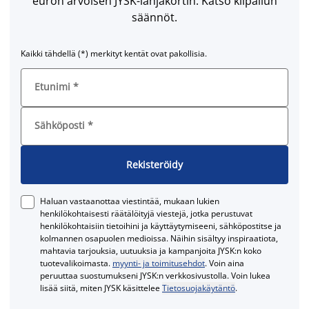
euron arvoisen JYSK-lahjakortin. Katso kilpailun
säännöt.
Kaikki tähdellä (*) merkityt kentät ovat pakollisia.
Etunimi
*
Sähköposti
*
Rekisteröidy
Haluan vastaanottaa viestintää, mukaan lukien
henkilökohtaisesti räätälöityjä viestejä, jotka perustuvat
henkilökohtaisiin tietoihini ja käyttäytymiseeni, sähköpostitse ja
kolmannen osapuolen medioissa. Näihin sisältyy inspiraatiota,
mahtavia tarjouksia, uutuuksia ja kampanjoita JYSK:n koko
tuotevalikoimasta.
myynti- ja toimitusehdot
. Voin aina
peruuttaa suostumukseni JYSK:n verkkosivustolla. Voin lukea
lisää siitä, miten JYSK käsittelee
Tietosuojakäytäntö
.