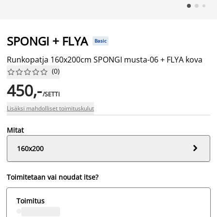
SPONGI + FLYA
Basic
Runkopatja 160x200cm SPONGI musta-06 + FLYA kova
(
0
)










450,-
/SETTI
Lisäksi mahdolliset toimituskulut
Mitat

160x200
Toimitetaan vai noudat itse?
Toimitus