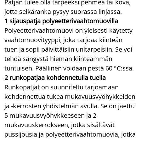
Patjan tulee olla tarpeeksi pehmeä tai kova,
jotta selkäranka pysyy suorassa linjassa.
1 sijauspatja polyeetterivaahtomuovilla
Polyeetterivaahtomuovi on yleisesti käytetty
vaahtomuovityyppi, joka tarjoaa kiinteän
tuen ja sopii päivittäisiin unitarpeisiin. Se voi
tehdä sängystä hieman kiinteämmän
tuntuisen. Päällinen voidaan pestä 60 °C:ssa.
2 runkopatjaa kohdennetulla tuella
Runkopatjat on suunniteltu tarjoamaan
kohdennettua tukea mukavuusvyöhykkeiden
ja -kerrosten yhdistelmän avulla. Se on jaettu
5 mukavuusvyöhykkeeseen ja 2
mukavuuskerrokseen, jotka sisältävät
pussijousia ja polyeetterivaahtomuovia, jotka