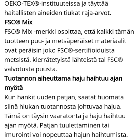
OEKO-TEX®-instituuteissa ja täyttää
haitallisten aineiden tiukat raja-arvot.
FSC® Mix
FSC® Mix -merkki osoittaa, että kaikki tämän
tuotteen puu- ja metsäperäiset materiaalit
ovat peräisin joko FSC®-sertifioiduista
metsistä, kierrätetyistä lähteistä tai FSC®-
valvotusta puusta.
Tuotannon aiheuttama haju haihtuu ajan
myötä
Kun hankit uuden patjan, saatat huomata
siinä hiukan tuotannosta johtuvaa hajua.
Tämä on täysin vaaratonta ja haju haihtuu
ajan myötä. Patjan tuulettaminen tai
imurointi voi nopeuttaa hajun haihtumista.