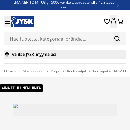
ILMAINEN TOIMITUS yli 500€ verkkokauppaostoksille 12.8.2026

asti
Parempiin uniin - Säästä jopa 60%





Sijauspatjoja - Säästä jopa 60%

Jenkkisänkyjä - Säästä jopa 60%



Valitse JYSK-myymäläsi

Etusivu
Makuuhuone
Patjat
Runkopatjat
Runkopatja 160x200cm




AINA EDULLINEN HINTA