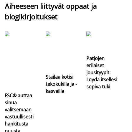
Aiheeseen liittyvät oppaat ja
blogikirjoitukset
Si
uu
va
Patjojen
erilaiset
jousityypit:
Stailaa kotisi
Löydä itsellesi
tekokukilla ja -
sopiva tuki
kasveilla
FSC® auttaa
sinua
valitsemaan
vastuullisesti
hankitusta
puusta