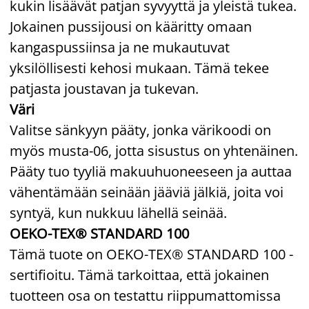
kukin lisäävät patjan syvyyttä ja yleistä tukea.
Jokainen pussijousi on kääritty omaan
kangaspussiinsa ja ne mukautuvat
yksilöllisesti kehosi mukaan. Tämä tekee
patjasta joustavan ja tukevan.
Väri
Valitse sänkyyn pääty, jonka värikoodi on
myös musta-06, jotta sisustus on yhtenäinen.
Pääty tuo tyyliä makuuhuoneeseen ja auttaa
vähentämään seinään jääviä jälkiä, joita voi
syntyä, kun nukkuu lähellä seinää.
OEKO-TEX® STANDARD 100
Tämä tuote on OEKO-TEX® STANDARD 100 -
sertifioitu. Tämä tarkoittaa, että jokainen
tuotteen osa on testattu riippumattomissa