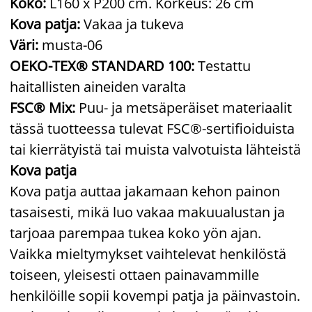
Koko:
L160 x P200 cm. Korkeus: 26 cm
Kova patja:
Vakaa ja tukeva
Väri:
musta-06
OEKO-TEX® STANDARD 100:
Testattu
haitallisten aineiden varalta
FSC® Mix:
Puu- ja metsäperäiset materiaalit
tässä tuotteessa tulevat FSC®-sertifioiduista
tai kierrätyistä tai muista valvotuista lähteistä
Kova patja
Kova patja auttaa jakamaan kehon painon
tasaisesti, mikä luo vakaa makuualustan ja
tarjoaa parempaa tukea koko yön ajan.
Vaikka mieltymykset vaihtelevat henkilöstä
toiseen, yleisesti ottaen painavammille
henkilöille sopii kovempi patja ja päinvastoin.