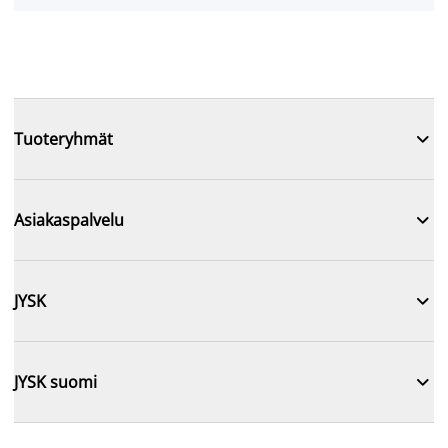

Tuoteryhmät

Asiakaspalvelu

JYSK

JYSK suomi