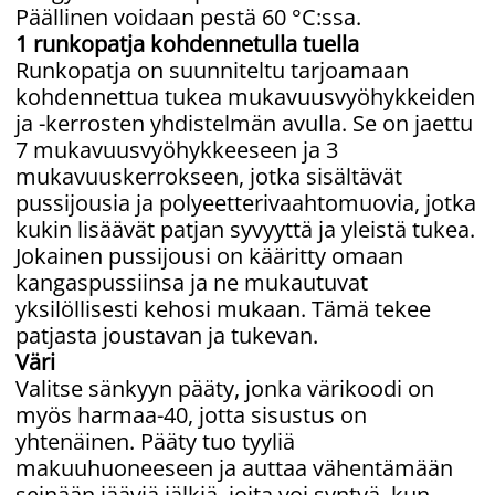
Päällinen voidaan pestä 60 °C:ssa.
1 runkopatja kohdennetulla tuella
Runkopatja on suunniteltu tarjoamaan
kohdennettua tukea mukavuusvyöhykkeiden
ja -kerrosten yhdistelmän avulla. Se on jaettu
7 mukavuusvyöhykkeeseen ja 3
mukavuuskerrokseen, jotka sisältävät
pussijousia ja polyeetterivaahtomuovia, jotka
kukin lisäävät patjan syvyyttä ja yleistä tukea.
Jokainen pussijousi on kääritty omaan
kangaspussiinsa ja ne mukautuvat
yksilöllisesti kehosi mukaan. Tämä tekee
patjasta joustavan ja tukevan.
Väri
Valitse sänkyyn pääty, jonka värikoodi on
myös harmaa-40, jotta sisustus on
yhtenäinen. Pääty tuo tyyliä
makuuhuoneeseen ja auttaa vähentämään
seinään jääviä jälkiä, joita voi syntyä, kun