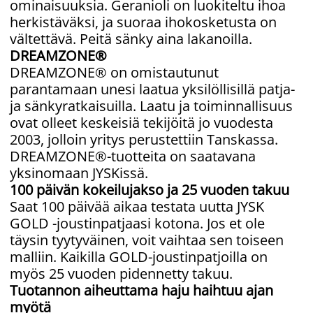
ominaisuuksia. Geranioli on luokiteltu ihoa
herkistäväksi, ja suoraa ihokosketusta on
vältettävä. Peitä sänky aina lakanoilla.
DREAMZONE®
DREAMZONE® on omistautunut
parantamaan unesi laatua yksilöllisillä patja-
ja sänkyratkaisuilla. Laatu ja toiminnallisuus
ovat olleet keskeisiä tekijöitä jo vuodesta
2003, jolloin yritys perustettiin Tanskassa.
DREAMZONE®-tuotteita on saatavana
yksinomaan JYSKissä.
100 päivän kokeilujakso ja 25 vuoden takuu
Saat 100 päivää aikaa testata uutta JYSK
GOLD -joustinpatjaasi kotona. Jos et ole
täysin tyytyväinen, voit vaihtaa sen toiseen
malliin. Kaikilla GOLD-joustinpatjoilla on
myös 25 vuoden pidennetty takuu.
Tuotannon aiheuttama haju haihtuu ajan
myötä