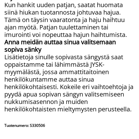
Kun hankit uuden patjan, saatat huomata
siinä hiukan tuotannosta johtuvaa hajua.
Tämä on täysin vaaratonta ja haju haihtuu
ajan myötä. Patjan tuulettaminen tai
imurointi voi nopeuttaa hajun haihtumista.
Anna meidän auttaa sinua valitsemaan
sopiva sänky
Lisätietoja sinulle sopivasta sängystä saat
oppaistamme tai lähimmästä JYSK-
myymälästä, jossa ammattitaitoinen
henkilökuntamme auttaa sinua
henkilökohtaisesti. Kokeile eri vaihtoehtoja ja
pyydä apua sopivan sängyn valitsemiseen
nukkumisasennon ja muiden
henkilökohtaisten mieltymysten perusteella.
Tuotenumero: S330506