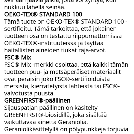
nukkuu lähellä seinää.
OEKO-TEX® STANDARD 100
Tämä tuote on OEKO-TEX® STANDARD 100 -
sertifioitu. Tämä tarkoittaa, että jokainen
tuotteen osa on testattu riippumattomissa
OEKO-TEX®-instituuteissa ja täyttää
haitallisten aineiden tiukat raja-arvot.
FSC® Mix
FSC® Mix -merkki osoittaa, että kaikki tämän
tuotteen puu- ja metsäperäiset materiaalit
ovat peräisin joko FSC®-sertifioiduista
metsistä, kierrätetyistä lähteistä tai FSC®-
valvotusta puusta.
GREENFIRST®-päällinen
Sijauspatjan päällinen on käsitelty
GREENFIRST®-biosidillä, joka sisältää
vaikuttavaa ainetta Geraniolia.
Geraniolikäsittelyllä on pölypunkkeja torjuvia