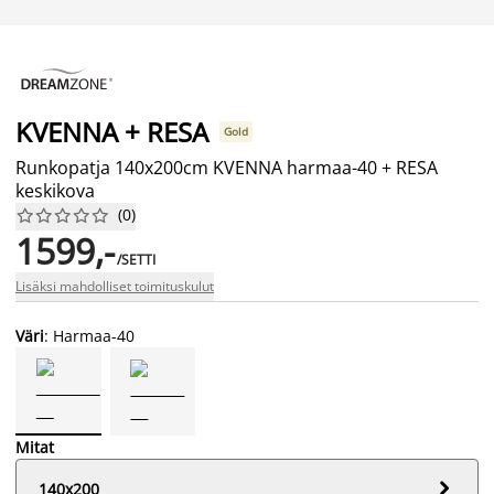
KVENNA + RESA
Gold
Runkopatja 140x200cm KVENNA harmaa-40 + RESA
keskikova
(
0
)










1599,-
/SETTI
Lisäksi mahdolliset toimituskulut
Väri
: Harmaa-40
Mitat

140x200