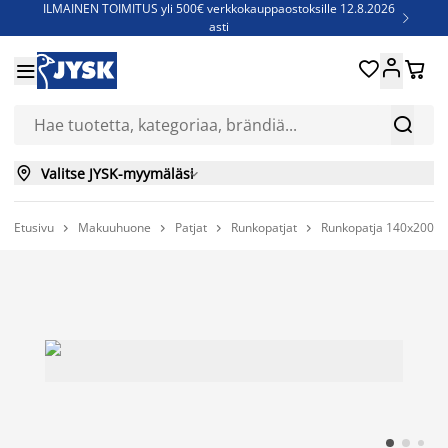
ILMAINEN TOIMITUS yli 500€ verkkokauppaostoksille 12.8.2026

asti
Parempiin uniin - Säästä jopa 60%





Sijauspatjoja - Säästä jopa 60%


Jenkkisänkyjä - Säästä jopa 60%


Valitse JYSK-myymäläsi

Etusivu
Makuuhuone
Patjat
Runkopatjat
Runkopatja 140x200c



