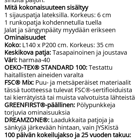
Mitä kokonaisuuteen sisältyy
1 sijauspatja lateksilla. Korkeus: 6 cm
1 runkopatja kohdennetulla tuella
Jalat ja sängynpääty myydään erikseen
Ominaisuudet
Koko:
L140 x P200 cm. Korkeus: 35 cm
Keskikova patja:
Tasapainoinen ja joustava
Väri:
harmaa-40
OEKO-TEX® STANDARD 100:
Testattu
haitallisten aineiden varalta
FSC® Mix:
Puu- ja metsäperäiset materiaalit
tässä tuotteessa tulevat FSC®-sertifioiduista
tai kierrätyistä tai muista valvotuista lähteistä
GREENFIRST®-päällinen:
Pölypunkkeja
torjuvia ominaisuuksia
DREAMZONE®:
Laadukkaita patjoja ja
sänkyjä järkevään hintaan, vain JYSKistä
100 päivän kokeilujakso ja 25 vuoden takuu: