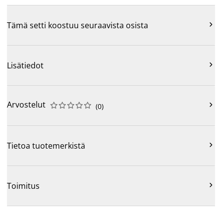

Tämä setti koostuu seuraavista osista

Lisätiedot
Arvostelut











(
0
)

Tietoa tuotemerkistä

Toimitus