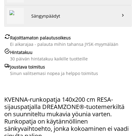

Sängynpäädyt

Rajoittamaton palautusoikeus
Ei aikarajaa - palauta mihin tahansa JYSK-myymälään

Hintatakuu
30 päivän hintatakuu kaikille tuotteille

Joustava toimitus
Sinun valitsemasi nopea ja helppo toimitus
KVENNA-runkopatja 140x200 cm RESA-
sijauspatjalla DREAMZONE®-tuotemerkiltä
on suunniteltu mukavia yöunia varten.
Runkopatja on käytännöllinen
sänkyvaihtoehto, jonka kokoaminen ei vaadi
sinulta paljon.