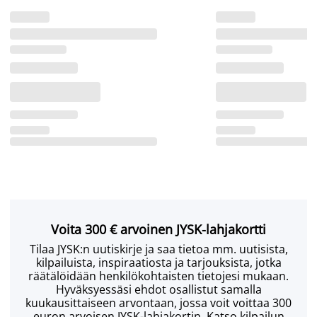
Voita 300 € arvoinen JYSK-lahjakortti
Tilaa JYSK:n uutiskirje ja saa tietoa mm. uutisista,
kilpailuista, inspiraatiosta ja tarjouksista, jotka
räätälöidään henkilökohtaisten tietojesi mukaan.
Hyväksyessäsi ehdot osallistut samalla
kuukausittaiseen arvontaan, jossa voit voittaa 300
euron arvoisen JYSK-lahjakortin. Katso kilpailun