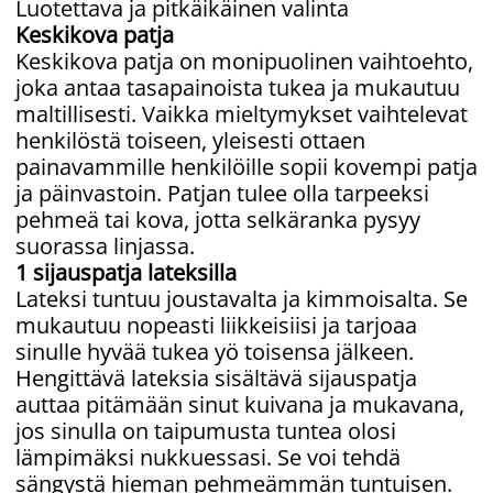
Luotettava ja pitkäikäinen valinta
Keskikova patja
Keskikova patja on monipuolinen vaihtoehto,
joka antaa tasapainoista tukea ja mukautuu
maltillisesti. Vaikka mieltymykset vaihtelevat
henkilöstä toiseen, yleisesti ottaen
painavammille henkilöille sopii kovempi patja
ja päinvastoin. Patjan tulee olla tarpeeksi
pehmeä tai kova, jotta selkäranka pysyy
suorassa linjassa.
1 sijauspatja lateksilla
Lateksi tuntuu joustavalta ja kimmoisalta. Se
mukautuu nopeasti liikkeisiisi ja tarjoaa
sinulle hyvää tukea yö toisensa jälkeen.
Hengittävä lateksia sisältävä sijauspatja
auttaa pitämään sinut kuivana ja mukavana,
jos sinulla on taipumusta tuntea olosi
lämpimäksi nukkuessasi. Se voi tehdä
sängystä hieman pehmeämmän tuntuisen.