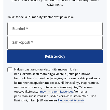
säännöt.
Kaikki tähdellä (*) merkityt kentät ovat pakollisia.
Etunimi
*
Sähköposti
*
Rekisteröidy
Haluan vastaanottaa viestintää, mukaan lukien
henkilökohtaisesti räätälöityjä viestejä, jotka perustuvat
henkilökohtaisiin tietoihini ja käyttäytymiseeni, sähköpostitse ja
kolmannen osapuolen medioissa. Näihin sisältyy inspiraatiota,
mahtavia tarjouksia, uutuuksia ja kampanjoita JYSK:n koko
tuotevalikoimasta.
myynti- ja toimitusehdot
. Voin aina
peruuttaa suostumukseni JYSK:n verkkosivustolla. Voin lukea
lisää siitä, miten JYSK käsittelee
Tietosuojakäytäntö
.