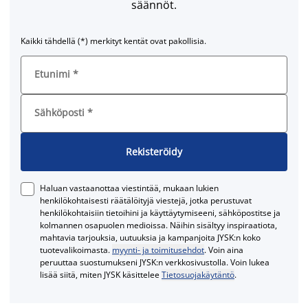
säännöt.
Kaikki tähdellä (*) merkityt kentät ovat pakollisia.
Etunimi
*
Sähköposti
*
Rekisteröidy
Haluan vastaanottaa viestintää, mukaan lukien
henkilökohtaisesti räätälöityjä viestejä, jotka perustuvat
henkilökohtaisiin tietoihini ja käyttäytymiseeni, sähköpostitse ja
kolmannen osapuolen medioissa. Näihin sisältyy inspiraatiota,
mahtavia tarjouksia, uutuuksia ja kampanjoita JYSK:n koko
tuotevalikoimasta.
myynti- ja toimitusehdot
. Voin aina
peruuttaa suostumukseni JYSK:n verkkosivustolla. Voin lukea
lisää siitä, miten JYSK käsittelee
Tietosuojakäytäntö
.