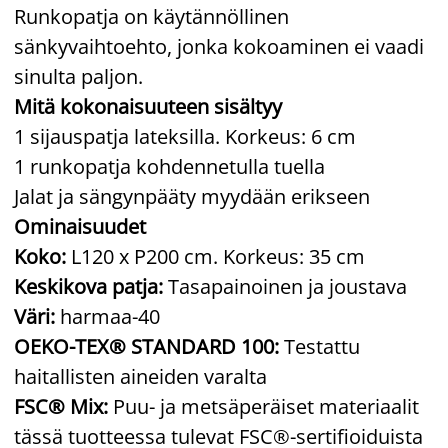
Runkopatja on käytännöllinen
sänkyvaihtoehto, jonka kokoaminen ei vaadi
sinulta paljon.
Mitä kokonaisuuteen sisältyy
1 sijauspatja lateksilla. Korkeus: 6 cm
1 runkopatja kohdennetulla tuella
Jalat ja sängynpääty myydään erikseen
Ominaisuudet
Koko:
L120 x P200 cm. Korkeus: 35 cm
Keskikova patja:
Tasapainoinen ja joustava
Väri:
harmaa-40
OEKO-TEX® STANDARD 100:
Testattu
haitallisten aineiden varalta
FSC® Mix:
Puu- ja metsäperäiset materiaalit
tässä tuotteessa tulevat FSC®-sertifioiduista