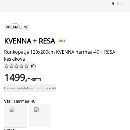
KVENNA + RESA
Gold
Runkopatja 120x200cm KVENNA harmaa-40 + RESA
keskikova
(
0
)










1499,-
/SETTI
Lisäksi mahdolliset toimituskulut
Väri
: Harmaa-40