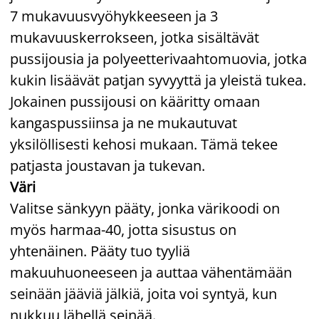
7 mukavuusvyöhykkeeseen ja 3
mukavuuskerrokseen, jotka sisältävät
pussijousia ja polyeetterivaahtomuovia, jotka
kukin lisäävät patjan syvyyttä ja yleistä tukea.
Jokainen pussijousi on kääritty omaan
kangaspussiinsa ja ne mukautuvat
yksilöllisesti kehosi mukaan. Tämä tekee
patjasta joustavan ja tukevan.
Väri
Valitse sänkyyn pääty, jonka värikoodi on
myös harmaa-40, jotta sisustus on
yhtenäinen. Pääty tuo tyyliä
makuuhuoneeseen ja auttaa vähentämään
seinään jääviä jälkiä, joita voi syntyä, kun
nukkuu lähellä seinää.