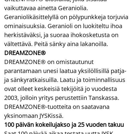
vaikuttavaa ainetta Geraniolia.
Geraniolikäsittelyllä on pölypunkkeja torjuvia
ominaisuuksia. Geranioli on luokiteltu ihoa
herkistäväksi, ja suoraa ihokosketusta on
vältettävä. Peitä sänky aina lakanoilla.
DREAMZONE®
DREAMZONE® on omistautunut
parantamaan unesi laatua yksilöllisillä patja-
ja sänkyratkaisuilla. Laatu ja toiminnallisuus
ovat olleet keskeisiä tekijöitä jo vuodesta
2003, jolloin yritys perustettiin Tanskassa.
DREAMZONE®-tuotteita on saatavana
yksinomaan JYSKissä.
100 päivän kokeilujakso ja 25 vuoden takuu
Saat 100 päivää aikaa testata uutta JYSK