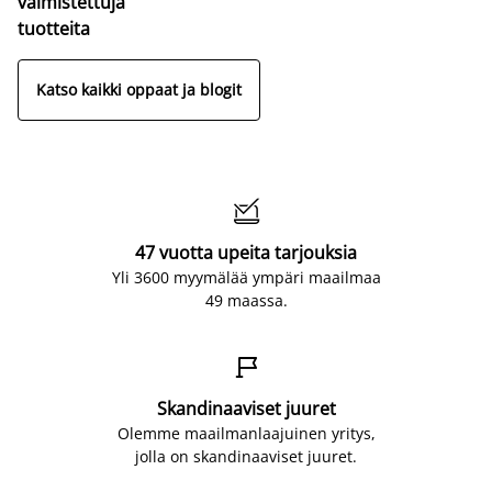
valmistettuja
tuotteita
Katso kaikki oppaat ja blogit

47 vuotta upeita tarjouksia
Yli 3600 myymälää ympäri maailmaa
49 maassa.

Skandinaaviset juuret
Olemme maailmanlaajuinen yritys,
jolla on skandinaaviset juuret.