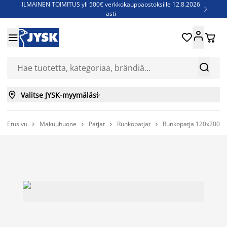
ILMAINEN TOIMITUS yli 500€ verkkokauppaostoksille 12.8.2026

asti
Parempiin uniin - Säästä jopa 60%





Sijauspatjoja - Säästä jopa 60%

Jenkkisänkyjä - Säästä jopa 60%



Valitse JYSK-myymäläsi

Etusivu
Makuuhuone
Patjat
Runkopatjat
Runkopatja 120x200c



