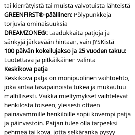
tai kierrätyistä tai muista valvotuista lähteistä
GREENFIRST®-päällinen:
Pölypunkkeja
torjuvia ominaisuuksia
DREAMZONE®:
Laadukkaita patjoja ja
sänkyjä järkevään hintaan, vain JYSKistä
100 päivän kokeilujakso ja 25 vuoden takuu:
Luotettava ja pitkäikäinen valinta
Keskikova patja
Keskikova patja on monipuolinen vaihtoehto,
joka antaa tasapainoista tukea ja mukautuu
maltillisesti. Vaikka mieltymykset vaihtelevat
henkilöstä toiseen, yleisesti ottaen
painavammille henkilöille sopii kovempi patja
ja päinvastoin. Patjan tulee olla tarpeeksi
pehmeä tai kova, jotta selkäranka pysyy