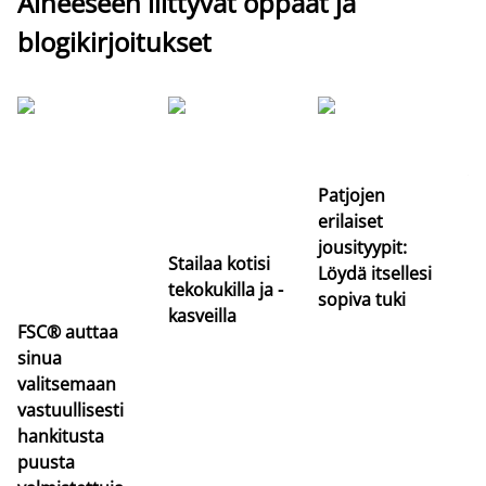
Aiheeseen liittyvät oppaat ja
blogikirjoitukset
Si
uu
va
Patjojen
erilaiset
jousityypit:
Stailaa kotisi
Löydä itsellesi
tekokukilla ja -
sopiva tuki
kasveilla
FSC® auttaa
sinua
valitsemaan
vastuullisesti
hankitusta
puusta