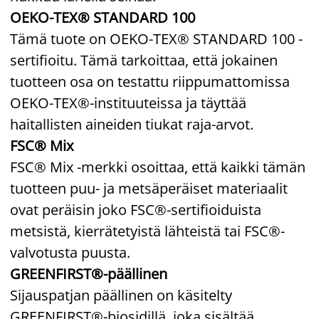
OEKO-TEX® STANDARD 100
Tämä tuote on OEKO-TEX® STANDARD 100 -
sertifioitu. Tämä tarkoittaa, että jokainen
tuotteen osa on testattu riippumattomissa
OEKO-TEX®-instituuteissa ja täyttää
haitallisten aineiden tiukat raja-arvot.
FSC® Mix
FSC® Mix -merkki osoittaa, että kaikki tämän
tuotteen puu- ja metsäperäiset materiaalit
ovat peräisin joko FSC®-sertifioiduista
metsistä, kierrätetyistä lähteistä tai FSC®-
valvotusta puusta.
GREENFIRST®-päällinen
Sijauspatjan päällinen on käsitelty
GREENFIRST®-biosidillä, joka sisältää