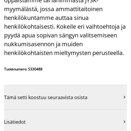
oppaistamme tai lähimmästä JYSK-
myymälästä, jossa ammattitaitoinen
henkilökuntamme auttaa sinua
henkilökohtaisesti. Kokeile eri vaihtoehtoja ja
pyydä apua sopivan sängyn valitsemiseen
nukkumisasennon ja muiden
henkilökohtaisten mieltymysten perusteella.
Tuotenumero: S330488
Tämä setti koostuu seuraavista osista

Lisätiedot
