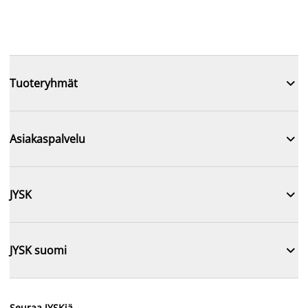

Tuoteryhmät

Asiakaspalvelu

JYSK

JYSK suomi
Seuraa JYSKiä