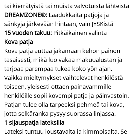
tai kierrätyistä tai muista valvotuista lähteistä
DREAMZONE®:
Laadukkaita patjoja ja
sänkyjä järkevään hintaan, vain JYSKistä
15 vuoden takuu:
Pitkäikäinen valinta
Kova patja
Kova patja auttaa jakamaan kehon painon
tasaisesti, mikä luo vakaa makuualustan ja
tarjoaa parempaa tukea koko yön ajan.
Vaikka mieltymykset vaihtelevat henkilöstä
toiseen, yleisesti ottaen painavammille
henkilöille sopii kovempi patja ja päinvastoin.
Patjan tulee olla tarpeeksi pehmeä tai kova,
jotta selkäranka pysyy suorassa linjassa.
1 sijauspatja lateksilla
Lateksi tuntuu joustavalta ja kimmoisalta. Se