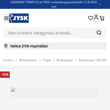
ILMAINEN TOIMITUS yli 500€ verkkokauppaostoksille 12.8.2026

asti
Parempiin uniin - Säästä jopa 60%





Sijauspatjoja - Säästä jopa 60%

Jenkkisänkyjä - Säästä jopa 60%



Valitse JYSK-myymäläsi

Etusivu
Makuuhuone
Patjat
Runkopatjat
Runkopatja 120x200cm




-50%