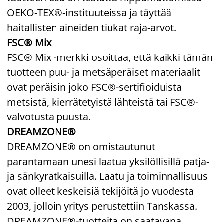
OEKO-TEX®-instituuteissa ja täyttää
haitallisten aineiden tiukat raja-arvot.
FSC® Mix
FSC® Mix -merkki osoittaa, että kaikki tämän
tuotteen puu- ja metsäperäiset materiaalit
ovat peräisin joko FSC®-sertifioiduista
metsistä, kierrätetyistä lähteistä tai FSC®-
valvotusta puusta.
DREAMZONE®
DREAMZONE® on omistautunut
parantamaan unesi laatua yksilöllisillä patja-
ja sänkyratkaisuilla. Laatu ja toiminnallisuus
ovat olleet keskeisiä tekijöitä jo vuodesta
2003, jolloin yritys perustettiin Tanskassa.
DREAMZONE®-tuotteita on saatavana