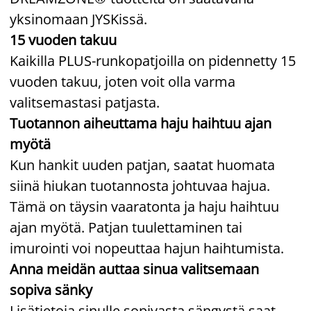
yksinomaan JYSKissä.
15 vuoden takuu
Kaikilla PLUS-runkopatjoilla on pidennetty 15
vuoden takuu, joten voit olla varma
valitsemastasi patjasta.
Tuotannon aiheuttama haju haihtuu ajan
myötä
Kun hankit uuden patjan, saatat huomata
siinä hiukan tuotannosta johtuvaa hajua.
Tämä on täysin vaaratonta ja haju haihtuu
ajan myötä. Patjan tuulettaminen tai
imurointi voi nopeuttaa hajun haihtumista.
Anna meidän auttaa sinua valitsemaan
sopiva sänky
Lisätietoja sinulle sopivasta sängystä saat