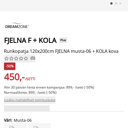
FJELNA F + KOLA
Plus
Runkopatja 120x200cm FJELNA musta-06 + KOLA kova
(
0
)










-50%
450,-
/SETTI
Alin 30 päivän hinta ennen kampanjaa: 899,- /setti (-50%)
Normaalihinta: 899,- /setti (-50%)
Lisäksi mahdolliset toimituskulut
Väri
: Musta-06