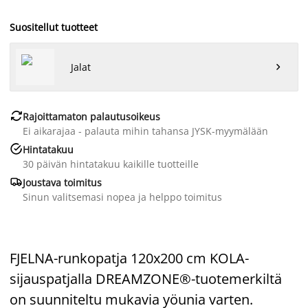
Suositellut tuotteet
Jalat


Rajoittamaton palautusoikeus
Ei aikarajaa - palauta mihin tahansa JYSK-myymälään

Hintatakuu
30 päivän hintatakuu kaikille tuotteille

Joustava toimitus
Sinun valitsemasi nopea ja helppo toimitus
FJELNA-runkopatja 120x200 cm KOLA-
sijauspatjalla DREAMZONE®-tuotemerkiltä
on suunniteltu mukavia yöunia varten.