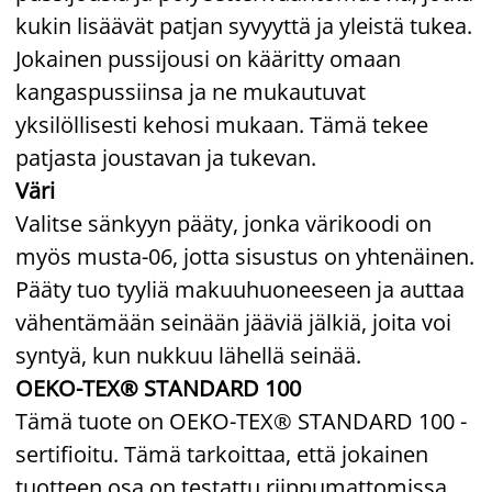
kukin lisäävät patjan syvyyttä ja yleistä tukea.
Jokainen pussijousi on kääritty omaan
kangaspussiinsa ja ne mukautuvat
yksilöllisesti kehosi mukaan. Tämä tekee
patjasta joustavan ja tukevan.
Väri
Valitse sänkyyn pääty, jonka värikoodi on
myös musta-06, jotta sisustus on yhtenäinen.
Pääty tuo tyyliä makuuhuoneeseen ja auttaa
vähentämään seinään jääviä jälkiä, joita voi
syntyä, kun nukkuu lähellä seinää.
OEKO-TEX® STANDARD 100
Tämä tuote on OEKO-TEX® STANDARD 100 -
sertifioitu. Tämä tarkoittaa, että jokainen
tuotteen osa on testattu riippumattomissa