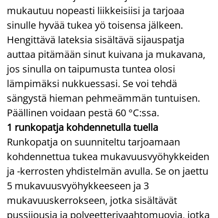
mukautuu nopeasti liikkeisiisi ja tarjoaa
sinulle hyvää tukea yö toisensa jälkeen.
Hengittävä lateksia sisältävä sijauspatja
auttaa pitämään sinut kuivana ja mukavana,
jos sinulla on taipumusta tuntea olosi
lämpimäksi nukkuessasi. Se voi tehdä
sängystä hieman pehmeämmän tuntuisen.
Päällinen voidaan pestä 60 °C:ssa.
1 runkopatja kohdennetulla tuella
Runkopatja on suunniteltu tarjoamaan
kohdennettua tukea mukavuusvyöhykkeiden
ja -kerrosten yhdistelmän avulla. Se on jaettu
5 mukavuusvyöhykkeeseen ja 3
mukavuuskerrokseen, jotka sisältävät
pussijousia ja polyeetterivaahtomuovia, jotka