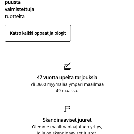
puusta
valmistettuja
tuotteita
Katso kaikki oppaat ja blogit

47 vuotta upeita tarjouksia
Yli 3600 myymälää ympäri maailmaa
49 maassa.

Skandinaaviset juuret
Olemme maailmanlaajuinen yritys,
jolla on skandinaaviset juuret.