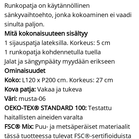
Runkopatja on käytännöllinen
sänkyvaihtoehto, jonka kokoaminen ei vaadi
sinulta paljon.
Mitä kokonaisuuteen sisältyy
1 sijauspatja lateksilla. Korkeus: 5 cm
1 runkopatja kohdennetulla tuella
Jalat ja sängynpääty myydään erikseen
Ominaisuudet
Koko:
L120 x P200 cm. Korkeus: 27 cm
Kova patja:
Vakaa ja tukeva
Väri:
musta-06
OEKO-TEX® STANDARD 100:
Testattu
haitallisten aineiden varalta
FSC® Mix:
Puu- ja metsäperäiset materiaalit
tässä tuotteessa tulevat FSC®-sertifioiduista