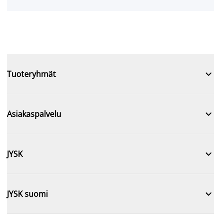

Tuoteryhmät

Asiakaspalvelu

JYSK

JYSK suomi