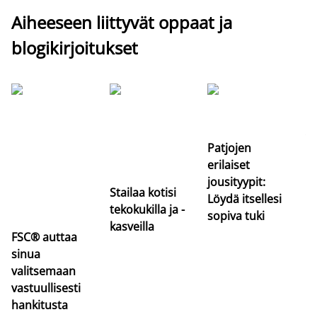
Aiheeseen liittyvät oppaat ja
blogikirjoitukset
Si
uu
va
Patjojen
erilaiset
jousityypit:
Stailaa kotisi
Löydä itsellesi
tekokukilla ja -
sopiva tuki
kasveilla
FSC® auttaa
sinua
valitsemaan
vastuullisesti
hankitusta