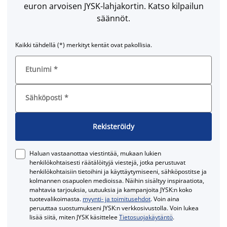
euron arvoisen JYSK-lahjakortin. Katso kilpailun
säännöt.
Kaikki tähdellä (*) merkityt kentät ovat pakollisia.
Etunimi
*
Sähköposti
*
Rekisteröidy
Haluan vastaanottaa viestintää, mukaan lukien
henkilökohtaisesti räätälöityjä viestejä, jotka perustuvat
henkilökohtaisiin tietoihini ja käyttäytymiseeni, sähköpostitse ja
kolmannen osapuolen medioissa. Näihin sisältyy inspiraatiota,
mahtavia tarjouksia, uutuuksia ja kampanjoita JYSK:n koko
tuotevalikoimasta.
myynti- ja toimitusehdot
. Voin aina
peruuttaa suostumukseni JYSK:n verkkosivustolla. Voin lukea
lisää siitä, miten JYSK käsittelee
Tietosuojakäytäntö
.