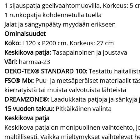
1 sijauspatja geelivaahtomuovilla. Korkeus: 5 
1 runkopatja kohdennetulla tuella
Jalat ja sängynpääty myydään erikseen
Ominaisuudet
Koko:
L120 x P200 cm. Korkeus: 27 cm
Keskikova patja:
Tasapainoinen ja joustava
Väri:
harmaa-23
OEKO-TEX® STANDARD 100:
Testattu haitallis
FSC® Mix:
Puu- ja metsäperäiset materiaalit täs
kierrätyistä tai muista valvotuista lähteistä
DREAMZONE®:
Laadukkaita patjoja ja sänkyjä 
15 vuoden takuu:
Pitkäikäinen valinta
Keskikova patja
Keskikova patja on monipuolinen vaihtoehto, j
maltillisesti. Vaikka mieltymykset vaihtelevat he