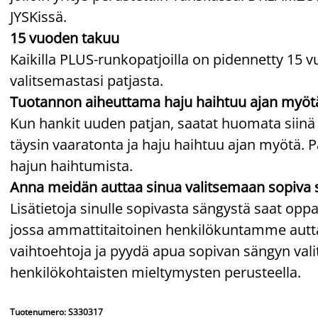
JYSKissä.
15 vuoden takuu
Kaikilla PLUS-runkopatjoilla on pidennetty 15 v
valitsemastasi patjasta.
Tuotannon aiheuttama haju haihtuu ajan myöt
Kun hankit uuden patjan, saatat huomata siinä
täysin vaaratonta ja haju haihtuu ajan myötä. P
hajun haihtumista.
Anna meidän auttaa sinua valitsemaan sopiva 
Lisätietoja sinulle sopivasta sängystä saat o
jossa ammattitaitoinen henkilökuntamme auttaa
vaihtoehtoja ja pyydä apua sopivan sängyn v
henkilökohtaisten mieltymysten perusteella.
Tuotenumero: S330317