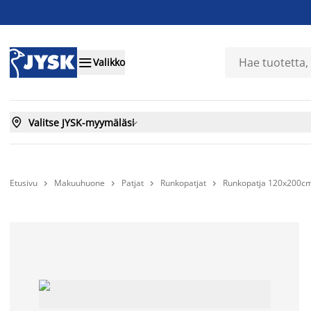

Valikko

Valitse JYSK-myymäläsi

Etusivu
Makuuhuone
Patjat
Runkopatjat
Runkopatja 120x200cm



