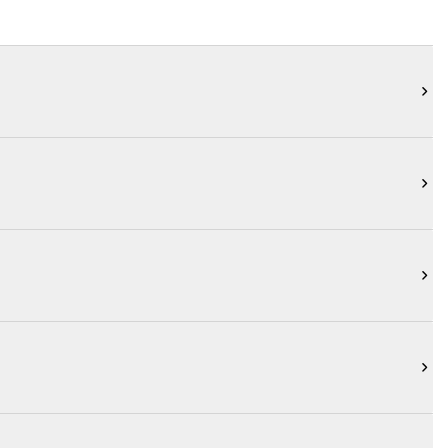



