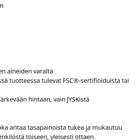
cm
ten aineiden varalta
sä tuotteessa tulevat FSC®-sertifioiduista tai
järkevään hintaan, vain JYSKistä
oka antaa tasapainoista tukea ja mukautuu
nkilöstä toiseen, yleisesti ottaen