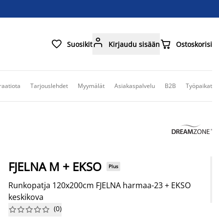



Suosikit
Kirjaudu sisään
Ostoskorisi
raatiota
Tarjouslehdet
Myymälät
Asiakaspalvelu
B2B
Työpaikat
FJELNA M + EKSO
Plus
Runkopatja 120x200cm FJELNA harmaa-23 + EKSO
keskikova
(
0
)









