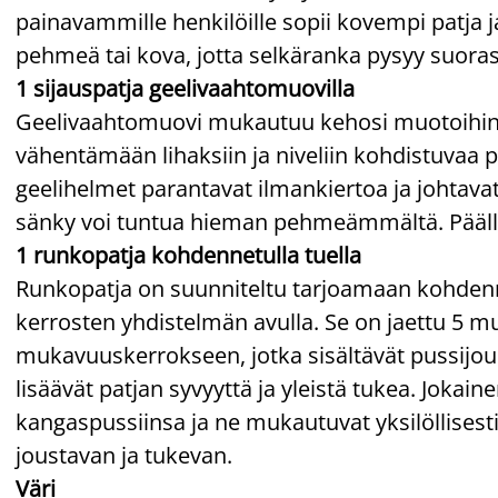
painavammille henkilöille sopii kovempi patja ja
pehmeä tai kova, jotta selkäranka pysyy suoras
1 sijauspatja geelivaahtomuovilla
Geelivaahtomuovi mukautuu kehosi muotoihin. S
vähentämään lihaksiin ja niveliin kohdistuvaa 
geelihelmet parantavat ilmankiertoa ja johtav
sänky voi tuntua hieman pehmeämmältä. Päälli
1 runkopatja kohdennetulla tuella
Runkopatja on suunniteltu tarjoamaan kohden
kerrosten yhdistelmän avulla. Se on jaettu 5 
mukavuuskerrokseen, jotka sisältävät pussijous
lisäävät patjan syvyyttä ja yleistä tukea. Jokai
kangaspussiinsa ja ne mukautuvat yksilöllises
joustavan ja tukevan.
Väri