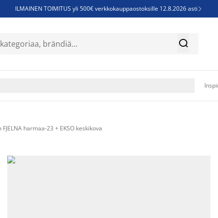
ILMAINEN TOIMITUS yli 500€ verkkokauppaostoksille 12.8.2026 asti

Parempiin uniin - Säästä jopa 60%


Sijauspatjoja - Säästä jopa 60%

Jenkkisänkyjä - Säästä jopa 60%

Inspi
 FJELNA harmaa-23 + EKSO keskikova