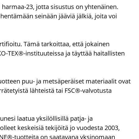
 harmaa-23, jotta sisustus on yhtenäinen.
entämään seinään jääviä jälkiä, joita voi
ioitu. Tämä tarkoittaa, että jokainen
-TEX®-instituuteissa ja täyttää haitallisten
uotteen puu- ja metsäperäiset materiaalit ovat
rrätetyistä lähteistä tai FSC®-valvotusta
 laatua yksilöllisillä patja- ja
olleet keskeisiä tekijöitä jo vuodesta 2003,
ZONE®-tuotteita on saatavana yksinomaan