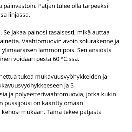
 päinvastoin. Patjan tulee olla tarpeeksi
sa linjassa.
e jakaa painosi tasaisesti, mikä auttaa
painetta. Vaahtomuovin avoin solurakenne ja
at ylimääräisen lämmön pois. Sen ansiosta
nen voidaan pestä 60 °C:ssa.
nettua tukea mukavuusvyöhykkeiden ja -
mukavuusvyöhykkeeseen ja 3
ia ja polyeetterivaahtomuovia, jotka kukin
nen pussijousi on kääritty omaan
ti kehosi mukaan. Tämä tekee patjasta