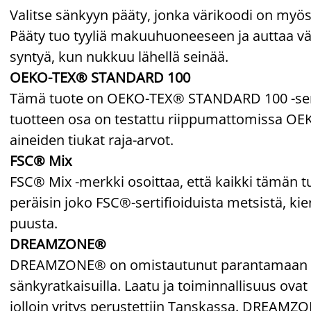
Valitse sänkyyn pääty, jonka värikoodi on myös
Pääty tuo tyyliä makuuhuoneeseen ja auttaa väh
syntyä, kun nukkuu lähellä seinää.
OEKO-TEX® STANDARD 100
Tämä tuote on OEKO-TEX® STANDARD 100 -sertif
tuotteen osa on testattu riippumattomissa OEKO
aineiden tiukat raja-arvot.
FSC® Mix
FSC® Mix -merkki osoittaa, että kaikki tämän t
peräisin joko FSC®-sertifioiduista metsistä, kie
puusta.
DREAMZONE®
DREAMZONE® on omistautunut parantamaan unesi
sänkyratkaisuilla. Laatu ja toiminnallisuus ovat 
jolloin yritys perustettiin Tanskassa. DREAM