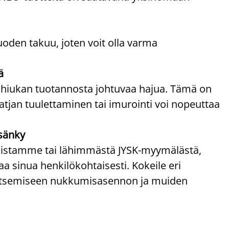
uoden takuu, joten voit olla varma
ä
 hiukan tuotannosta johtuvaa hajua. Tämä on
atjan tuulettaminen tai imurointi voi nopeuttaa
sänky
ppaistamme tai lähimmästä JYSK-myymälästä,
 sinua henkilökohtaisesti. Kokeile eri
alitsemiseen nukkumisasennon ja muiden