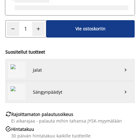
Vie ostoskoriin
Suositellut tuotteet
Jalat

Sängynpäädyt


Rajoittamaton palautusoikeus
Ei aikarajaa - palauta mihin tahansa JYSK-myymälään

Hintatakuu
30 päivän hintatakuu kaikille tuotteille