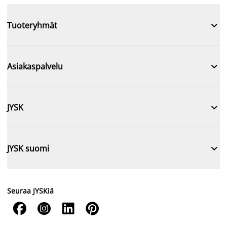

Tuoteryhmät

Asiakaspalvelu

JYSK

JYSK suomi
Seuraa JYSKiä



