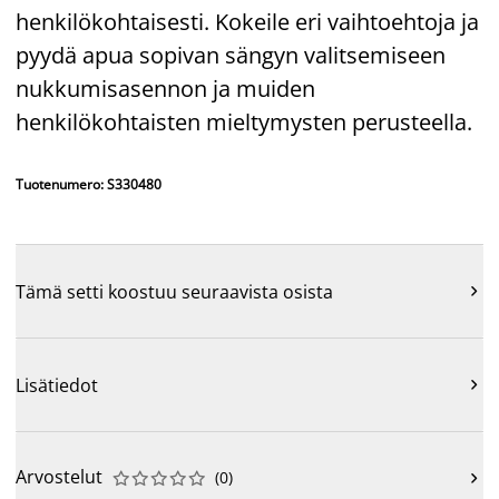
henkilökohtaisesti. Kokeile eri vaihtoehtoja ja
pyydä apua sopivan sängyn valitsemiseen
nukkumisasennon ja muiden
henkilökohtaisten mieltymysten perusteella.
Tuotenumero: S330480
Tämä setti koostuu seuraavista osista

Lisätiedot

Arvostelut
(
0
)










