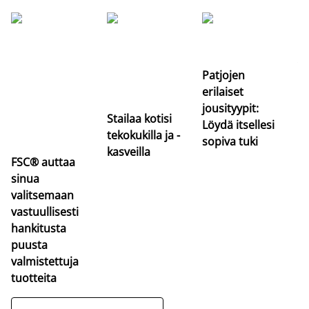
Si
uu
va
Patjojen
erilaiset
jousityypit:
Stailaa kotisi
Löydä itsellesi
tekokukilla ja -
sopiva tuki
kasveilla
FSC® auttaa
sinua
valitsemaan
vastuullisesti
hankitusta
puusta
valmistettuja
tuotteita