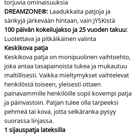
torjuvia ominaisuuksia
DREAMZONE®:
Laadukkaita patjoja ja
sänkyjä järkevään hintaan, vain JYSKistä
100 päivän kokeilujakso ja 25 vuoden takuu:
Luotettava ja pitkäikäinen valinta
Keskikova patja
Keskikova patja on monipuolinen vaihtoehto,
joka antaa tasapainoista tukea ja mukautuu
maltillisesti. Vaikka mieltymykset vaihtelevat
henkilöstä toiseen, yleisesti ottaen
painavammille henkilöille sopii kovempi patja
ja päinvastoin. Patjan tulee olla tarpeeksi
pehmeä tai kova, jotta selkäranka pysyy
suorassa linjassa.
1 sijauspatja lateksilla