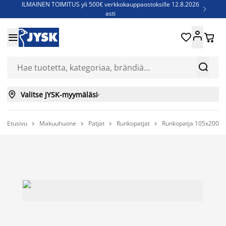
ILMAINEN TOIMITUS yli 500€ verkkokauppaostoksille 12.8.2026

asti
Parempiin uniin - Säästä jopa 60%





Sijauspatjoja - Säästä jopa 60%

Jenkkisänkyjä - Säästä jopa 60%



Valitse JYSK-myymäläsi

Etusivu
Makuuhuone
Patjat
Runkopatjat
Runkopatja 105x200c



