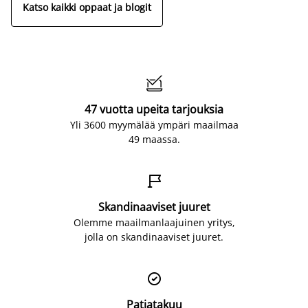
Katso kaikki oppaat ja blogit

47 vuotta upeita tarjouksia
Yli 3600 myymälää ympäri maailmaa
49 maassa.

Skandinaaviset juuret
Olemme maailmanlaajuinen yritys,
jolla on skandinaaviset juuret.

Patjatakuu