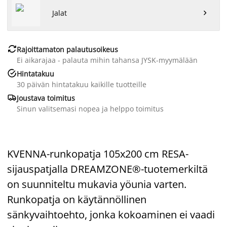
Jalat


Rajoittamaton palautusoikeus
Ei aikarajaa - palauta mihin tahansa JYSK-myymälään

Hintatakuu
30 päivän hintatakuu kaikille tuotteille

Joustava toimitus
Sinun valitsemasi nopea ja helppo toimitus
KVENNA-runkopatja 105x200 cm RESA-
sijauspatjalla DREAMZONE®-tuotemerkiltä
on suunniteltu mukavia yöunia varten.
Runkopatja on käytännöllinen
sänkyvaihtoehto, jonka kokoaminen ei vaadi