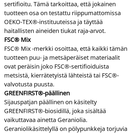
sertifioitu. Tämä tarkoittaa, että jokainen
tuotteen osa on testattu riippumattomissa
OEKO-TEX®-instituuteissa ja täyttää
haitallisten aineiden tiukat raja-arvot.
FSC® Mix
FSC® Mix -merkki osoittaa, että kaikki tämän
tuotteen puu- ja metsäperäiset materiaalit
ovat peräisin joko FSC®-sertifioiduista
metsistä, kierrätetyistä lähteistä tai FSC®-
valvotusta puusta.
GREENFIRST®-päällinen
Sijauspatjan päällinen on käsitelty
GREENFIRST®-biosidillä, joka sisältää
vaikuttavaa ainetta Geraniolia.
Geraniolikäsittelyllä on pölypunkkeja torjuvia