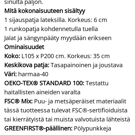
sinulta paljon.
Mitä kokonaisuuteen sisältyy
1 sijauspatja lateksilla. Korkeus: 6 cm
1 runkopatja kohdennetulla tuella
Jalat ja sängynpääty myydään erikseen
Ominaisuudet
Koko:
L105 x P200 cm. Korkeus: 35 cm
Keskikova patja:
Tasapainoinen ja joustava
Väri:
harmaa-40
OEKO-TEX® STANDARD 100:
Testattu
haitallisten aineiden varalta
FSC® Mix:
Puu- ja metsäperäiset materiaalit
tässä tuotteessa tulevat FSC®-sertifioiduista
tai kierrätyistä tai muista valvotuista lähteistä
GREENFIRST®-päällinen:
Pölypunkkeja