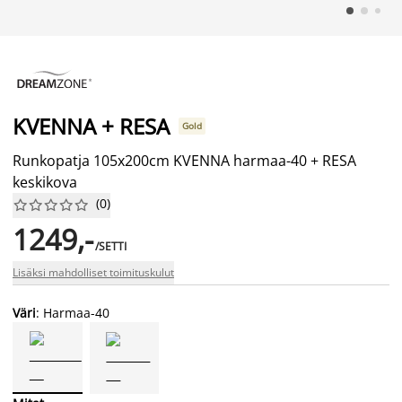
KVENNA + RESA
Gold
Runkopatja 105x200cm KVENNA harmaa-40 + RESA
keskikova
(
0
)










1249,-
/SETTI
Lisäksi mahdolliset toimituskulut
Väri
: Harmaa-40