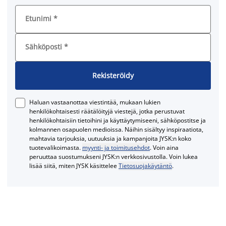
Etunimi
*
Sähköposti
*
Rekisteröidy
Haluan vastaanottaa viestintää, mukaan lukien
henkilökohtaisesti räätälöityjä viestejä, jotka perustuvat
henkilökohtaisiin tietoihini ja käyttäytymiseeni, sähköpostitse ja
kolmannen osapuolen medioissa. Näihin sisältyy inspiraatiota,
mahtavia tarjouksia, uutuuksia ja kampanjoita JYSK:n koko
tuotevalikoimasta.
myynti- ja toimitusehdot
. Voin aina
peruuttaa suostumukseni JYSK:n verkkosivustolla. Voin lukea
lisää siitä, miten JYSK käsittelee
Tietosuojakäytäntö
.