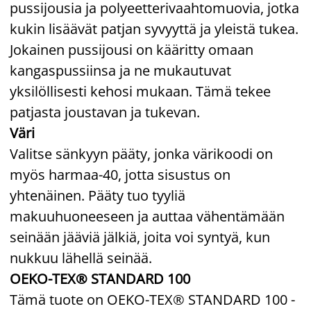
pussijousia ja polyeetterivaahtomuovia, jotka
kukin lisäävät patjan syvyyttä ja yleistä tukea.
Jokainen pussijousi on kääritty omaan
kangaspussiinsa ja ne mukautuvat
yksilöllisesti kehosi mukaan. Tämä tekee
patjasta joustavan ja tukevan.
Väri
Valitse sänkyyn pääty, jonka värikoodi on
myös harmaa-40, jotta sisustus on
yhtenäinen. Pääty tuo tyyliä
makuuhuoneeseen ja auttaa vähentämään
seinään jääviä jälkiä, joita voi syntyä, kun
nukkuu lähellä seinää.
OEKO-TEX® STANDARD 100
Tämä tuote on OEKO-TEX® STANDARD 100 -