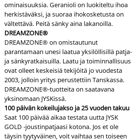
ominaisuuksia. Geranioli on luokiteltu ihoa
herkistäväksi, ja suoraa ihokosketusta on
vältettävä. Peitä sänky aina lakanoilla.
DREAMZONE®
DREAMZONE® on omistautunut
parantamaan unesi laatua yksilöllisillä patja-
ja sänkyratkaisuilla. Laatu ja toiminnallisuus
ovat olleet keskeisiä tekijöitä jo vuodesta
2003, jolloin yritys perustettiin Tanskassa.
DREAMZONE®-tuotteita on saatavana
yksinomaan JYSKissä.
100 päivän kokeilujakso ja 25 vuoden takuu
Saat 100 päivää aikaa testata uutta JYSK
GOLD -joustinpatjaasi kotona. Jos et ole
täysin tyytyväinen, voit vaihtaa sen toiseen