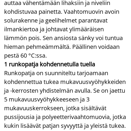
auttaa vähentämään lihaksiin ja niveliin
kohdistuvaa painetta. Vaahtomuovin avoin
solurakenne ja geelihelmet parantavat
ilmankiertoa ja johtavat ylimääräisen
lämmön pois. Sen ansiosta sänky voi tuntua
hieman pehmeämmältä. Päällinen voidaan
pestä 60 °C:ssa.
1 runkopatja kohdennetulla tuella
Runkopatja on suunniteltu tarjoamaan
kohdennettua tukea mukavuusvyöhykkeiden
ja -kerrosten yhdistelmän avulla. Se on jaettu
5 mukavuusvyöhykkeeseen ja 3
mukavuuskerrokseen, jotka sisältävät
pussijousia ja polyeetterivaahtomuovia, jotka
kukin lisäävät patjan syvyyttä ja yleistä tukea.