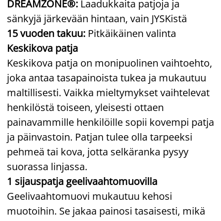
DREAMZONE®:
Laadukkaita patjoja ja
sänkyjä järkevään hintaan, vain JYSKistä
15 vuoden takuu:
Pitkäikäinen valinta
Keskikova patja
Keskikova patja on monipuolinen vaihtoehto,
joka antaa tasapainoista tukea ja mukautuu
maltillisesti. Vaikka mieltymykset vaihtelevat
henkilöstä toiseen, yleisesti ottaen
painavammille henkilöille sopii kovempi patja
ja päinvastoin. Patjan tulee olla tarpeeksi
pehmeä tai kova, jotta selkäranka pysyy
suorassa linjassa.
1 sijauspatja geelivaahtomuovilla
Geelivaahtomuovi mukautuu kehosi
muotoihin. Se jakaa painosi tasaisesti, mikä