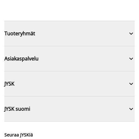

Tuoteryhmät

Asiakaspalvelu

JYSK

JYSK suomi
Seuraa JYSKiä