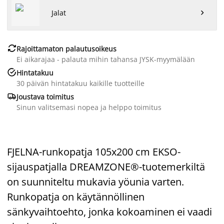
Jalat


Rajoittamaton palautusoikeus
Ei aikarajaa - palauta mihin tahansa JYSK-myymälään

Hintatakuu
30 päivän hintatakuu kaikille tuotteille

Joustava toimitus
Sinun valitsemasi nopea ja helppo toimitus
FJELNA-runkopatja 105x200 cm EKSO-
sijauspatjalla DREAMZONE®-tuotemerkiltä
on suunniteltu mukavia yöunia varten.
Runkopatja on käytännöllinen
sänkyvaihtoehto, jonka kokoaminen ei vaadi