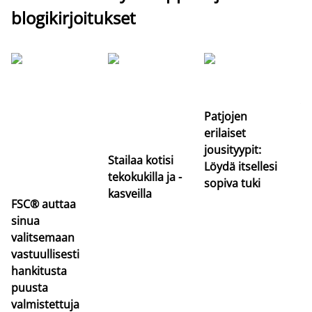
blogikirjoitukset
Si
uu
va
Patjojen
erilaiset
jousityypit:
Stailaa kotisi
Löydä itsellesi
tekokukilla ja -
sopiva tuki
kasveilla
FSC® auttaa
sinua
valitsemaan
vastuullisesti
hankitusta
puusta
valmistettuja