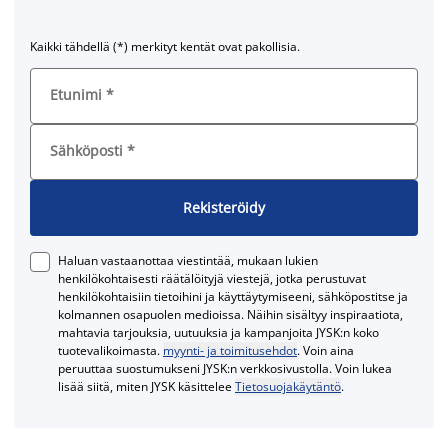
Kaikki tähdellä (*) merkityt kentät ovat pakollisia.
Etunimi
*
Sähköposti
*
Rekisteröidy
Haluan vastaanottaa viestintää, mukaan lukien
henkilökohtaisesti räätälöityjä viestejä, jotka perustuvat
henkilökohtaisiin tietoihini ja käyttäytymiseeni, sähköpostitse ja
kolmannen osapuolen medioissa. Näihin sisältyy inspiraatiota,
mahtavia tarjouksia, uutuuksia ja kampanjoita JYSK:n koko
tuotevalikoimasta.
myynti- ja toimitusehdot
. Voin aina
peruuttaa suostumukseni JYSK:n verkkosivustolla. Voin lukea
lisää siitä, miten JYSK käsittelee
Tietosuojakäytäntö
.