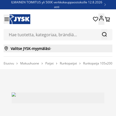
ILMAINEN TOIMITUS yli 500€ verkkokauppaostoksille 12.8.2026

asti
Parempiin uniin - Säästä jopa 60%





Sijauspatjoja - Säästä jopa 60%

Jenkkisänkyjä - Säästä jopa 60%



Valitse JYSK-myymäläsi

Etusivu
Makuuhuone
Patjat
Runkopatjat
Runkopatja 105x200cm



