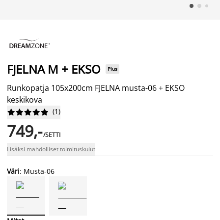
FJELNA M + EKSO
Plus
Runkopatja 105x200cm FJELNA musta-06 + EKSO
keskikova
(
1
)










749,-
/SETTI
Lisäksi mahdolliset toimituskulut
Väri
: Musta-06