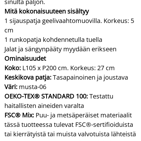
sinulta paljon.
Mitä kokonaisuuteen sisältyy
1 sijauspatja geelivaahtomuovilla. Korkeus: 5
cm
1 runkopatja kohdennetulla tuella
Jalat ja sängynpääty myydään erikseen
Ominaisuudet
Koko:
L105 x P200 cm. Korkeus: 27 cm
Keskikova patja:
Tasapainoinen ja joustava
Väri:
musta-06
OEKO-TEX® STANDARD 100:
Testattu
haitallisten aineiden varalta
FSC® Mix:
Puu- ja metsäperäiset materiaalit
tässä tuotteessa tulevat FSC®-sertifioiduista
tai kierrätyistä tai muista valvotuista lähteistä