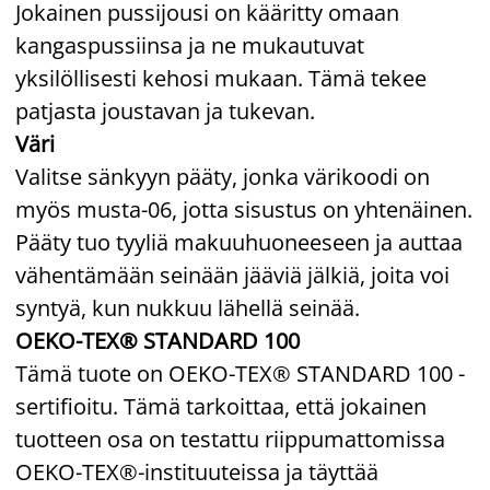
Jokainen pussijousi on kääritty omaan
kangaspussiinsa ja ne mukautuvat
yksilöllisesti kehosi mukaan. Tämä tekee
patjasta joustavan ja tukevan.
Väri
Valitse sänkyyn pääty, jonka värikoodi on
myös musta-06, jotta sisustus on yhtenäinen.
Pääty tuo tyyliä makuuhuoneeseen ja auttaa
vähentämään seinään jääviä jälkiä, joita voi
syntyä, kun nukkuu lähellä seinää.
OEKO-TEX® STANDARD 100
Tämä tuote on OEKO-TEX® STANDARD 100 -
sertifioitu. Tämä tarkoittaa, että jokainen
tuotteen osa on testattu riippumattomissa
OEKO-TEX®-instituuteissa ja täyttää