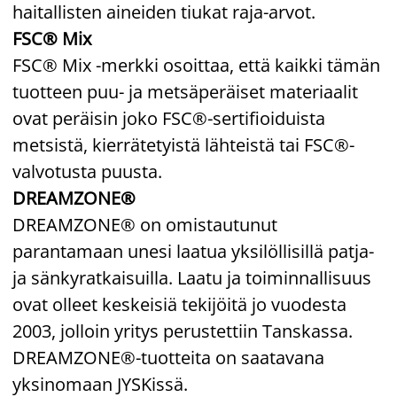
haitallisten aineiden tiukat raja-arvot.
FSC® Mix
FSC® Mix -merkki osoittaa, että kaikki tämän
tuotteen puu- ja metsäperäiset materiaalit
ovat peräisin joko FSC®-sertifioiduista
metsistä, kierrätetyistä lähteistä tai FSC®-
valvotusta puusta.
DREAMZONE®
DREAMZONE® on omistautunut
parantamaan unesi laatua yksilöllisillä patja-
ja sänkyratkaisuilla. Laatu ja toiminnallisuus
ovat olleet keskeisiä tekijöitä jo vuodesta
2003, jolloin yritys perustettiin Tanskassa.
DREAMZONE®-tuotteita on saatavana
yksinomaan JYSKissä.