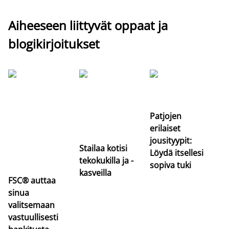
Aiheeseen liittyvät oppaat ja
blogikirjoitukset
Si
uu
va
Patjojen
erilaiset
jousityypit:
Stailaa kotisi
Löydä itsellesi
tekokukilla ja -
sopiva tuki
kasveilla
FSC® auttaa
sinua
valitsemaan
vastuullisesti