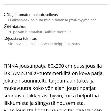

Rajoittamaton palautusoikeus
Ei aikarajaa - palauta mihin tahansa JYSK-myymälään

Hintatakuu
30 päivän hintatakuu kaikille tuotteille

Joustava toimitus
Sinun valitsemasi nopea ja helppo toimitus
FINNA-joustinpatja 80x200 cm pussijousilla
DREAMZONE®-tuotemerkiltä on kova patja,
joka on suunniteltu tarjoamaan tukea ja
mukavuutta koko yön ajan. Joustinpatjat
seuraavat liikkeitäsi hyvin, mikä helpottaa
liikkumista ja sängystä nousemista.
Pussijousista koostuva ydin tarjoaa vankan