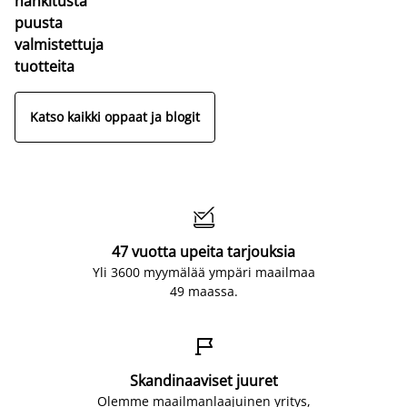
hankitusta
puusta
valmistettuja
tuotteita
Katso kaikki oppaat ja blogit

47 vuotta upeita tarjouksia
Yli 3600 myymälää ympäri maailmaa
49 maassa.

Skandinaaviset juuret
Olemme maailmanlaajuinen yritys,