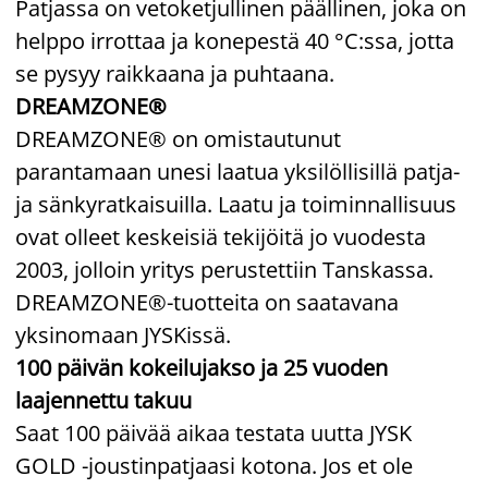
Patjassa on vetoketjullinen päällinen, joka on
helppo irrottaa ja konepestä 40 °C:ssa, jotta
se pysyy raikkaana ja puhtaana.
DREAMZONE®
DREAMZONE® on omistautunut
parantamaan unesi laatua yksilöllisillä patja-
ja sänkyratkaisuilla. Laatu ja toiminnallisuus
ovat olleet keskeisiä tekijöitä jo vuodesta
2003, jolloin yritys perustettiin Tanskassa.
DREAMZONE®-tuotteita on saatavana
yksinomaan JYSKissä.
100 päivän kokeilujakso ja 25 vuoden
laajennettu takuu
Saat 100 päivää aikaa testata uutta JYSK
GOLD -joustinpatjaasi kotona. Jos et ole