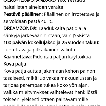
haitallisten aineiden varalta
Pestävä päällinen:
Päällinen on irrotettava ja
se voidaan pestä 40 °C
DREAMZONE®:
Laadukkaita patjoja ja
sänkyjä järkevään hintaan, vain JYSKistä
100 päivän kokeilujakso ja 25 vuoden takuu:
Luotettava ja pitkäikäinen valinta
Käännettävä:
Pidentää patjan käyttöikää
Kova patja
Kova patja auttaa jakamaan kehon painon
tasaisesti, mikä luo vakaa makuualustan ja
tarjoaa parempaa tukea koko yön ajan.
Vaikka mieltymykset vaihtelevat henkilöstä
toiseen, yleisesti ottaen painavammille