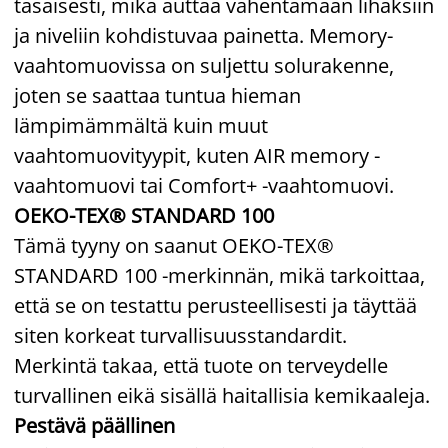
tasaisesti, mikä auttaa vähentämään lihaksiin
ja niveliin kohdistuvaa painetta. Memory-
vaahtomuovissa on suljettu solurakenne,
joten se saattaa tuntua hieman
lämpimämmältä kuin muut
vaahtomuovityypit, kuten AIR memory -
vaahtomuovi tai Comfort+ -vaahtomuovi.
OEKO-TEX® STANDARD 100
Tämä tyyny on saanut OEKO-TEX®
STANDARD 100 -merkinnän, mikä tarkoittaa,
että se on testattu perusteellisesti ja täyttää
siten korkeat turvallisuusstandardit.
Merkintä takaa, että tuote on terveydelle
turvallinen eikä sisällä haitallisia kemikaaleja.
Pestävä päällinen