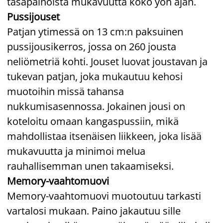
tasapainoista mukavuutta koko yön ajan.
Pussijouset
Patjan ytimessä on 13 cm:n paksuinen
pussijousikerros, jossa on 260 jousta
neliömetriä kohti. Jouset luovat joustavan ja
tukevan patjan, joka mukautuu kehosi
muotoihin missä tahansa
nukkumisasennossa. Jokainen jousi on
koteloitu omaan kangaspussiin, mikä
mahdollistaa itsenäisen liikkeen, joka lisää
mukavuutta ja minimoi melua
rauhallisemman unen takaamiseksi.
Memory-vaahtomuovi
Memory-vaahtomuovi muotoutuu tarkasti
vartalosi mukaan. Paino jakautuu sille