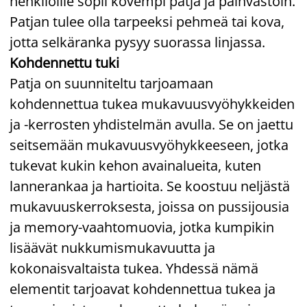
henkilöille sopii kovempi patja ja päinvastoin.
Patjan tulee olla tarpeeksi pehmeä tai kova,
jotta selkäranka pysyy suorassa linjassa.
Kohdennettu tuki
Patja on suunniteltu tarjoamaan
kohdennettua tukea mukavuusvyöhykkeiden
ja -kerrosten yhdistelmän avulla. Se on jaettu
seitsemään mukavuusvyöhykkeeseen, jotka
tukevat kukin kehon avainalueita, kuten
lannerankaa ja hartioita. Se koostuu neljästä
mukavuuskerroksesta, joissa on pussijousia
ja memory-vaahtomuovia, jotka kumpikin
lisäävät nukkumismukavuutta ja
kokonaisvaltaista tukea. Yhdessä nämä
elementit tarjoavat kohdennettua tukea ja