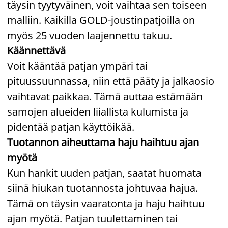
täysin tyytyväinen, voit vaihtaa sen toiseen
malliin. Kaikilla GOLD-joustinpatjoilla on
myös 25 vuoden laajennettu takuu.
Käännettävä
Voit kääntää patjan ympäri tai
pituussuunnassa, niin että pääty ja jalkaosio
vaihtavat paikkaa. Tämä auttaa estämään
samojen alueiden liiallista kulumista ja
pidentää patjan käyttöikää.
Tuotannon aiheuttama haju haihtuu ajan
myötä
Kun hankit uuden patjan, saatat huomata
siinä hiukan tuotannosta johtuvaa hajua.
Tämä on täysin vaaratonta ja haju haihtuu
ajan myötä. Patjan tuulettaminen tai