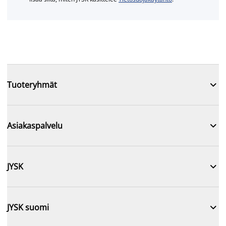

Tuoteryhmät

Asiakaspalvelu

JYSK

JYSK suomi