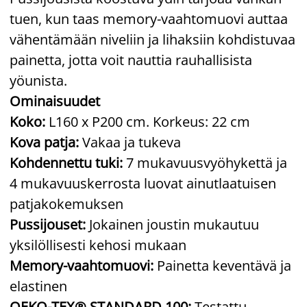
tuen, kun taas memory-vaahtomuovi auttaa
vähentämään niveliin ja lihaksiin kohdistuvaa
painetta, jotta voit nauttia rauhallisista
yöunista.
Ominaisuudet
Koko:
L160 x P200 cm. Korkeus: 22 cm
Kova patja:
Vakaa ja tukeva
Kohdennettu tuki:
7 mukavuusvyöhykettä ja
4 mukavuuskerrosta luovat ainutlaatuisen
patjakokemuksen
Pussijouset:
Jokainen joustin mukautuu
yksilöllisesti kehosi mukaan
Memory-vaahtomuovi:
Painetta keventävä ja
elastinen
OEKO-TEX® STANDARD 100:
Testattu