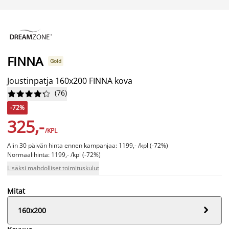
FINNA
Gold
Joustinpatja 160x200 FINNA kova
(
76
)










-72%
325,-
/KPL
Alin 30 päivän hinta ennen kampanjaa: 1199,- /kpl (-72%)
Normaalihinta: 1199,- /kpl (-72%)
Lisäksi mahdolliset toimituskulut
Mitat

160x200