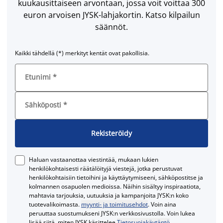
kuukausittaiseen arvontaan, jossa voit voittaa 300
euron arvoisen JYSK-lahjakortin. Katso kilpailun
säännöt.
Kaikki tähdellä (*) merkityt kentät ovat pakollisia.
Etunimi
*
Sähköposti
*
Rekisteröidy
Haluan vastaanottaa viestintää, mukaan lukien
henkilökohtaisesti räätälöityjä viestejä, jotka perustuvat
henkilökohtaisiin tietoihini ja käyttäytymiseeni, sähköpostitse ja
kolmannen osapuolen medioissa. Näihin sisältyy inspiraatiota,
mahtavia tarjouksia, uutuuksia ja kampanjoita JYSK:n koko
tuotevalikoimasta.
myynti- ja toimitusehdot
. Voin aina
peruuttaa suostumukseni JYSK:n verkkosivustolla. Voin lukea
lisää siitä, miten JYSK käsittelee
Tietosuojakäytäntö
.