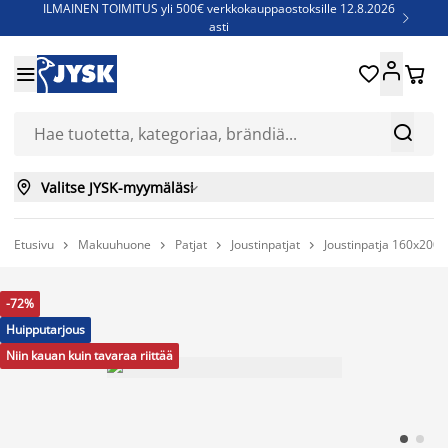
ILMAINEN TOIMITUS yli 500€ verkkokauppaostoksille 12.8.2026

asti
Parempiin uniin - Säästä jopa 60%





Sijauspatjoja - Säästä jopa 60%

Jenkkisänkyjä - Säästä jopa 60%



Valitse JYSK-myymäläsi

Etusivu
Makuuhuone
Patjat
Joustinpatjat
Joustinpatja 160x200 




-72%
Huipputarjous
Niin kauan kuin tavaraa riittää