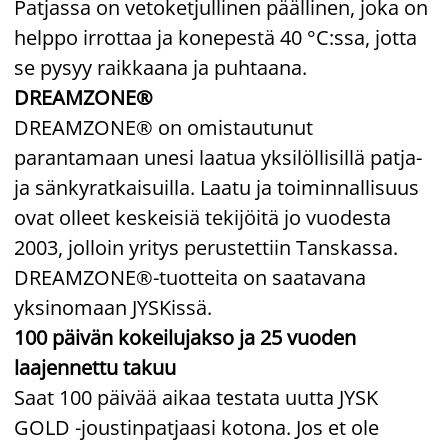
Patjassa on vetoketjullinen päällinen, joka on
helppo irrottaa ja konepestä 40 °C:ssa, jotta
se pysyy raikkaana ja puhtaana.
DREAMZONE®
DREAMZONE® on omistautunut
parantamaan unesi laatua yksilöllisillä patja-
ja sänkyratkaisuilla. Laatu ja toiminnallisuus
ovat olleet keskeisiä tekijöitä jo vuodesta
2003, jolloin yritys perustettiin Tanskassa.
DREAMZONE®-tuotteita on saatavana
yksinomaan JYSKissä.
100 päivän kokeilujakso ja 25 vuoden
laajennettu takuu
Saat 100 päivää aikaa testata uutta JYSK
GOLD -joustinpatjaasi kotona. Jos et ole