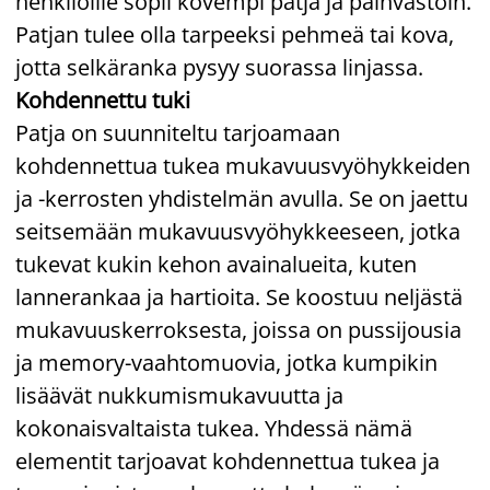
henkilöille sopii kovempi patja ja päinvastoin.
Patjan tulee olla tarpeeksi pehmeä tai kova,
jotta selkäranka pysyy suorassa linjassa.
Kohdennettu tuki
Patja on suunniteltu tarjoamaan
kohdennettua tukea mukavuusvyöhykkeiden
ja -kerrosten yhdistelmän avulla. Se on jaettu
seitsemään mukavuusvyöhykkeeseen, jotka
tukevat kukin kehon avainalueita, kuten
lannerankaa ja hartioita. Se koostuu neljästä
mukavuuskerroksesta, joissa on pussijousia
ja memory-vaahtomuovia, jotka kumpikin
lisäävät nukkumismukavuutta ja
kokonaisvaltaista tukea. Yhdessä nämä
elementit tarjoavat kohdennettua tukea ja