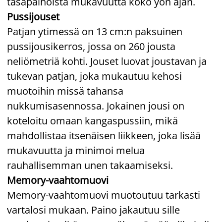
tasapainoista mukavuutta koko yön ajan.
Pussijouset
Patjan ytimessä on 13 cm:n paksuinen
pussijousikerros, jossa on 260 jousta
neliömetriä kohti. Jouset luovat joustavan ja
tukevan patjan, joka mukautuu kehosi
muotoihin missä tahansa
nukkumisasennossa. Jokainen jousi on
koteloitu omaan kangaspussiin, mikä
mahdollistaa itsenäisen liikkeen, joka lisää
mukavuutta ja minimoi melua
rauhallisemman unen takaamiseksi.
Memory-vaahtomuovi
Memory-vaahtomuovi muotoutuu tarkasti
vartalosi mukaan. Paino jakautuu sille