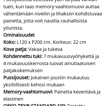
tuen, kun taas memory-vaahtomuovi auttaa
vähentämään niveliin ja lihaksiin kohdistuvaa
painetta, jotta voit nauttia rauhallisista
yöunista.
Ominaisuudet
Koko:
L120 x P200 cm. Korkeus: 22 cm
Kova patja:
Vakaa ja tukeva
Kohdennettu tuki:
7 mukavuusvyöhykettä ja
4 mukavuuskerrosta luovat ainutlaatuisen
patjakokemuksen
Pussijouset:
Jokainen joustin mukautuu
yksilöllisesti kehosi mukaan
Memory-vaahtomuovi:
Painetta keventävä ja
elastinen
OEKO-TEX® STANDARD 100:
Testattu