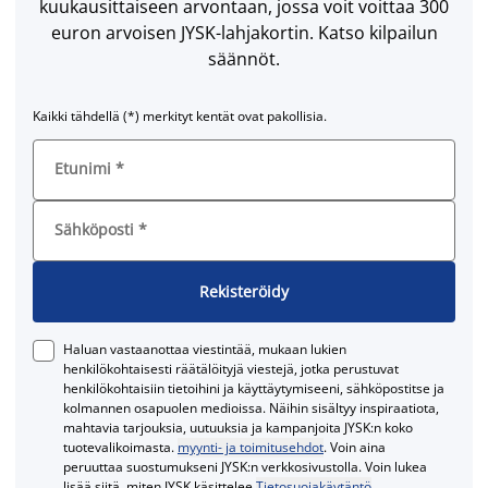
kuukausittaiseen arvontaan, jossa voit voittaa 300
euron arvoisen JYSK-lahjakortin. Katso kilpailun
säännöt.
Kaikki tähdellä (*) merkityt kentät ovat pakollisia.
Etunimi
*
Sähköposti
*
Rekisteröidy
Haluan vastaanottaa viestintää, mukaan lukien
henkilökohtaisesti räätälöityjä viestejä, jotka perustuvat
henkilökohtaisiin tietoihini ja käyttäytymiseeni, sähköpostitse ja
kolmannen osapuolen medioissa. Näihin sisältyy inspiraatiota,
mahtavia tarjouksia, uutuuksia ja kampanjoita JYSK:n koko
tuotevalikoimasta.
myynti- ja toimitusehdot
. Voin aina
peruuttaa suostumukseni JYSK:n verkkosivustolla. Voin lukea
lisää siitä, miten JYSK käsittelee
Tietosuojakäytäntö
.