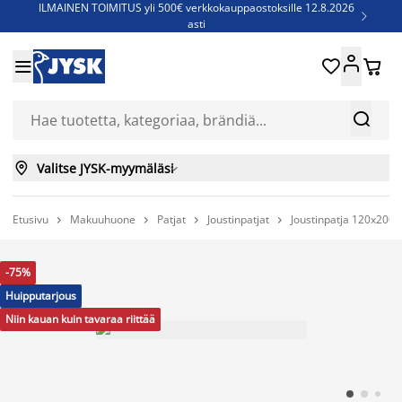
ILMAINEN TOIMITUS yli 500€ verkkokauppaostoksille 12.8.2026

asti
Parempiin uniin - Säästä jopa 60%





Sijauspatjoja - Säästä jopa 60%

Jenkkisänkyjä - Säästä jopa 60%



Valitse JYSK-myymäläsi

Etusivu
Makuuhuone
Patjat
Joustinpatjat
Joustinpatja 120x200 




-75%
Huipputarjous
Niin kauan kuin tavaraa riittää