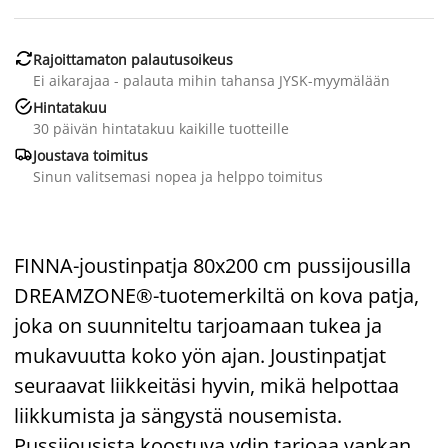

Rajoittamaton palautusoikeus
Ei aikarajaa - palauta mihin tahansa JYSK-myymälään

Hintatakuu
30 päivän hintatakuu kaikille tuotteille

Joustava toimitus
Sinun valitsemasi nopea ja helppo toimitus
FINNA-joustinpatja 80x200 cm pussijousilla
DREAMZONE®-tuotemerkiltä on kova patja,
joka on suunniteltu tarjoamaan tukea ja
mukavuutta koko yön ajan. Joustinpatjat
seuraavat liikkeitäsi hyvin, mikä helpottaa
liikkumista ja sängystä nousemista.
Pussijousista koostuva ydin tarjoaa vankan