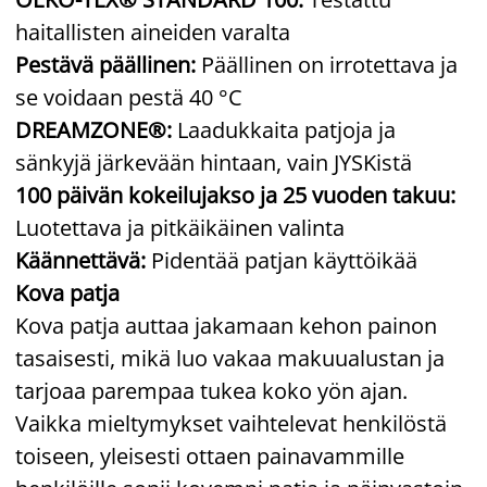
haitallisten aineiden varalta
Pestävä päällinen:
Päällinen on irrotettava ja
se voidaan pestä 40 °C
DREAMZONE®:
Laadukkaita patjoja ja
sänkyjä järkevään hintaan, vain JYSKistä
100 päivän kokeilujakso ja 25 vuoden takuu:
Luotettava ja pitkäikäinen valinta
Käännettävä:
Pidentää patjan käyttöikää
Kova patja
Kova patja auttaa jakamaan kehon painon
tasaisesti, mikä luo vakaa makuualustan ja
tarjoaa parempaa tukea koko yön ajan.
Vaikka mieltymykset vaihtelevat henkilöstä
toiseen, yleisesti ottaen painavammille