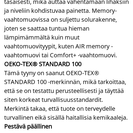
tasaisesti, mikä auttaa vähentämään lihaksiin
ja niveliin kohdistuvaa painetta. Memory-
vaahtomuovissa on suljettu solurakenne,
joten se saattaa tuntua hieman
lämpimämmältä kuin muut
vaahtomuovityypit, kuten AIR memory -
vaahtomuovi tai Comfort+ -vaahtomuovi.
OEKO-TEX® STANDARD 100
Tämä tyyny on saanut OEKO-TEX®
STANDARD 100 -merkinnän, mikä tarkoittaa,
että se on testattu perusteellisesti ja täyttää
siten korkeat turvallisuusstandardit.
Merkintä takaa, että tuote on terveydelle
turvallinen eikä sisällä haitallisia kemikaaleja.
Pestävä päällinen