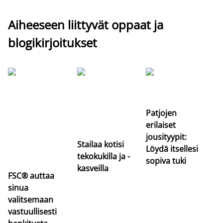
Aiheeseen liittyvät oppaat ja
blogikirjoitukset
Si
uu
va
Patjojen
erilaiset
jousityypit:
Stailaa kotisi
Löydä itsellesi
tekokukilla ja -
sopiva tuki
kasveilla
FSC® auttaa
sinua
valitsemaan
vastuullisesti