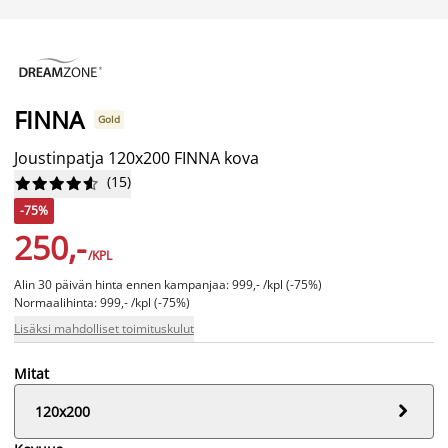
FINNA
Gold
Joustinpatja 120x200 FINNA kova
(
15
)










-75%
250,-
/KPL
Alin 30 päivän hinta ennen kampanjaa: 999,- /kpl (-75%)
Normaalihinta: 999,- /kpl (-75%)
Lisäksi mahdolliset toimituskulut
Mitat

120x200