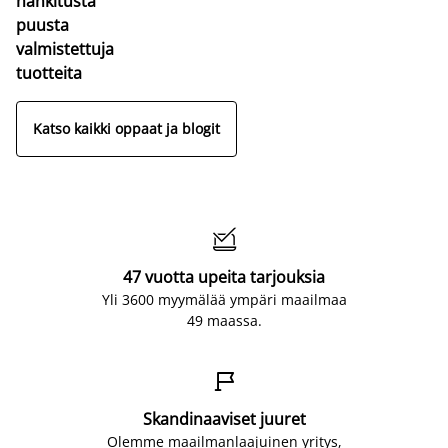
hankitusta
puusta
valmistettuja
tuotteita
Katso kaikki oppaat ja blogit

47 vuotta upeita tarjouksia
Yli 3600 myymälää ympäri maailmaa
49 maassa.

Skandinaaviset juuret
Olemme maailmanlaajuinen yritys,