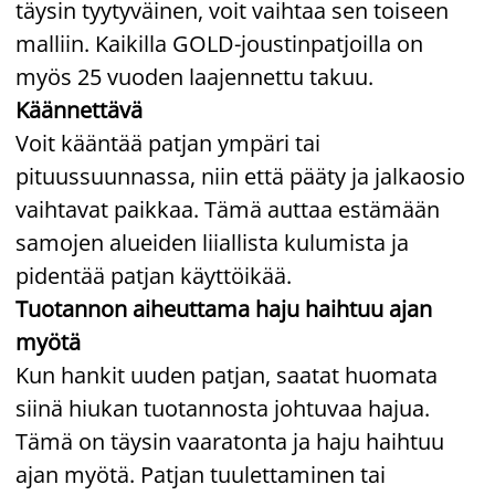
täysin tyytyväinen, voit vaihtaa sen toiseen
malliin. Kaikilla GOLD-joustinpatjoilla on
myös 25 vuoden laajennettu takuu.
Käännettävä
Voit kääntää patjan ympäri tai
pituussuunnassa, niin että pääty ja jalkaosio
vaihtavat paikkaa. Tämä auttaa estämään
samojen alueiden liiallista kulumista ja
pidentää patjan käyttöikää.
Tuotannon aiheuttama haju haihtuu ajan
myötä
Kun hankit uuden patjan, saatat huomata
siinä hiukan tuotannosta johtuvaa hajua.
Tämä on täysin vaaratonta ja haju haihtuu
ajan myötä. Patjan tuulettaminen tai