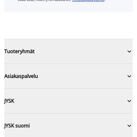

Tuoteryhmät

Asiakaspalvelu

JYSK

JYSK suomi