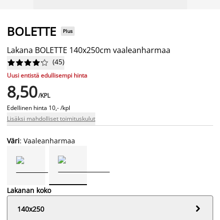
BOLETTE
Plus
Lakana BOLETTE 140x250cm vaaleanharmaa
(
45
)










Uusi entistä edullisempi hinta
8,50
/KPL
Edellinen hinta
10,- /kpl
Lisäksi mahdolliset toimituskulut
Väri
: Vaaleanharmaa
Lakanan koko

140x250