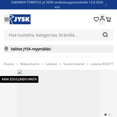
ILMAINEN TOIMITUS yli 500€ verkkokauppaostoksille 12.8.2026

asti
Parempiin uniin - Säästä jopa 60%





Sijauspatjoja - Säästä jopa 60%

Jenkkisänkyjä - Säästä jopa 60%



Valitse JYSK-myymäläsi

Etusivu
Makuuhuone
Lakanat
Suorat lakanat
Lakana BOLETTE 




AINA EDULLINEN HINTA