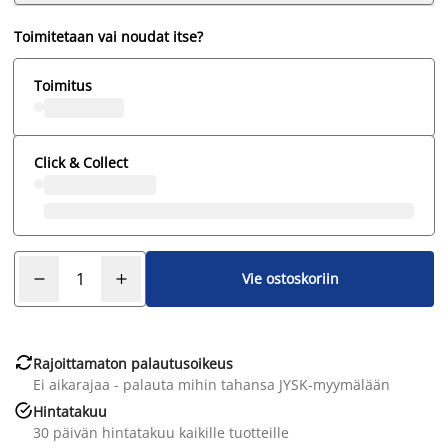
Toimitetaan vai noudat itse?
Toimitus
Click & Collect
Vie ostoskoriin

Rajoittamaton palautusoikeus
Ei aikarajaa - palauta mihin tahansa JYSK-myymälään

Hintatakuu
30 päivän hintatakuu kaikille tuotteille