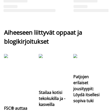
Aiheeseen liittyvät oppaat ja
blogikirjoitukset
Si
uu
va
Patjojen
erilaiset
jousityypit:
Stailaa kotisi
Löydä itsellesi
tekokukilla ja -
sopiva tuki
kasveilla
FSC® auttaa