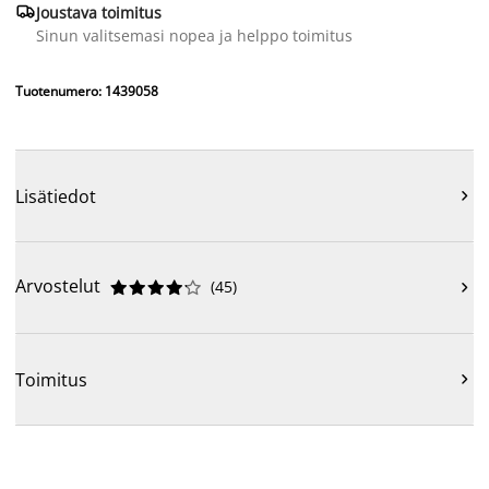

Joustava toimitus
Sinun valitsemasi nopea ja helppo toimitus
Tuotenumero: 1439058
Lisätiedot

Arvostelut
(
45
)











Toimitus
