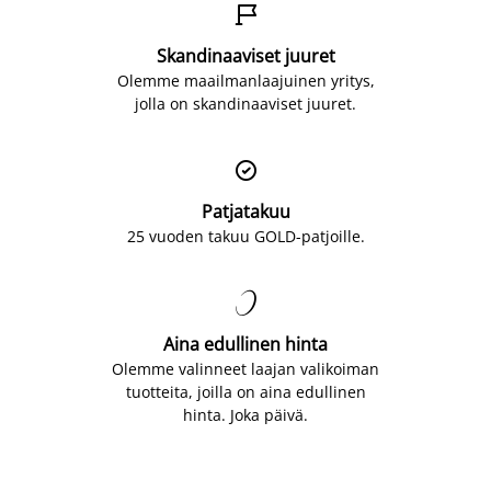

Skandinaaviset juuret
Olemme maailmanlaajuinen yritys,
jolla on skandinaaviset juuret.

Patjatakuu
25 vuoden takuu GOLD-patjoille.

Aina edullinen hinta
Olemme valinneet laajan valikoiman
tuotteita, joilla on aina edullinen
hinta. Joka päivä.