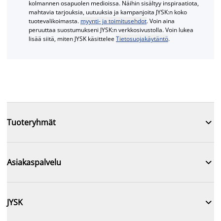
kolmannen osapuolen medioissa. Näihin sisältyy inspiraatiota,
mahtavia tarjouksia, uutuuksia ja kampanjoita JYSK:n koko
tuotevalikoimasta.
myynti- ja toimitusehdot
. Voin aina
peruuttaa suostumukseni JYSK:n verkkosivustolla. Voin lukea
lisää siitä, miten JYSK käsittelee
Tietosuojakäytäntö
.

Tuoteryhmät

Asiakaspalvelu

JYSK