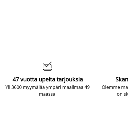

47 vuotta upeita tarjouksia
Skan
Yli 3600 myymälää ympäri maailmaa 49
Olemme maai
maassa.
on sk