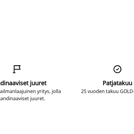


dinaaviset juuret
Patjatakuu
lmanlaajuinen yritys, jolla
25 vuoden takuu GOLD-p
andinaaviset juuret.