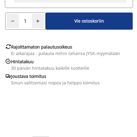
Vie ostoskoriin

Rajoittamaton palautusoikeus
Ei aikarajaa - palauta mihin tahansa JYSK-myymälään

Hintatakuu
30 päivän hintatakuu kaikille tuotteille

Joustava toimitus
Sinun valitsemasi nopea ja helppo toimitus