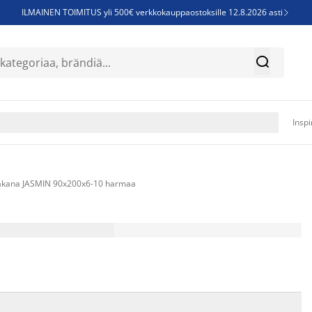
ILMAINEN TOIMITUS yli 500€ verkkokauppaostoksille 12.8.2026 asti

Parempiin uniin - Säästä jopa 60%


Sijauspatjoja - Säästä jopa 60%

Jenkkisänkyjä - Säästä jopa 60%

Inspi
lakana JASMIN 90x200x6-10 harmaa