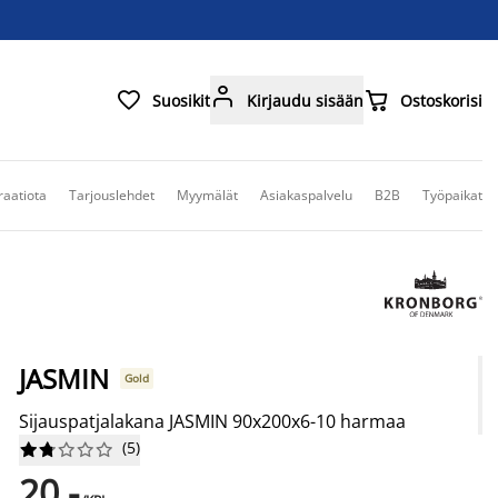



Suosikit
Kirjaudu sisään
Ostoskorisi
raatiota
Tarjouslehdet
Myymälät
Asiakaspalvelu
B2B
Työpaikat
JASMIN
Gold
Sijauspatjalakana JASMIN 90x200x6-10 harmaa
(
5
)










20,-