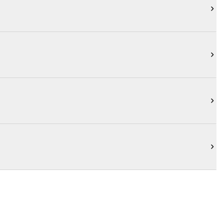



