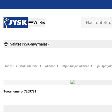

Valikko

Valitse JYSK-myymäläsi

Etusivu
Makuuhuone
Lakanat
Patjansuojuslakanat
Sijauspatja




AINA EDULLINEN HINTA
Tuotenumero: 7209731