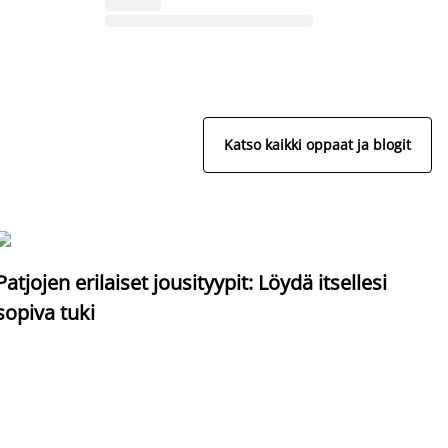
Katso kaikki oppaat ja blogit
S
Patjojen erilaiset jousityypit: Löydä itsellesi
sopiva tuki