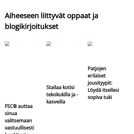
Aiheeseen liittyvät oppaat ja
blogikirjoitukset
Si
uu
va
Patjojen
erilaiset
jousityypit:
Stailaa kotisi
Löydä itsellesi
tekokukilla ja -
sopiva tuki
kasveilla
FSC® auttaa
sinua
valitsemaan
vastuullisesti