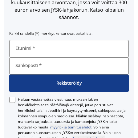
kuukausittaiseen arvontaan, jossa voit voittaa 300
euron arvoisen JYSK-lahjakortin. Katso kilpailun
säännöt.
Kaikki tähdellä (*) merkityt kentät ovat pakollisia.
Etunimi
*
Sähköposti
*
Rekisteröidy
Haluan vastaanottaa viestintää, mukaan lukien
henkilökohtaisesti räätälöityjä viestejä, jotka perustuvat
henkilökohtaisiin tietoihini ja käyttäytymiseeni, sähköpostitse ja
kolmannen osapuolen medioissa. Näihin sisältyy inspiraatiota,
mahtavia tarjouksia, uutuuksia ja kampanjoita JYSK:n koko
tuotevalikoimasta.
myynti- ja toimitusehdot
. Voin aina
peruuttaa suostumukseni JYSK:n verkkosivustolla. Voin lukea