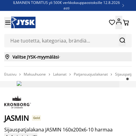
ILMAINEN TOIMITUS yli 500€ verkkokauppaostoksille 12.8.2026

asti
Parempiin uniin - Säästä jopa 60%





Sijauspatjoja - Säästä jopa 60%

Jenkkisänkyjä - Säästä jopa 60%



Valitse JYSK-myymäläsi

Etusivu
Makuuhuone
Lakanat
Patjansuojuslakanat
Sijauspatja




AINA EDULLINEN HINTA
JASMIN
Gold
Sijauspatjalakana JASMIN 160x200x6-10 harmaa