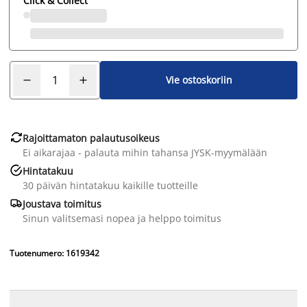
Click & Collect
Vie ostoskoriin

Rajoittamaton palautusoikeus
Ei aikarajaa - palauta mihin tahansa JYSK-myymälään

Hintatakuu
30 päivän hintatakuu kaikille tuotteille

Joustava toimitus
Sinun valitsemasi nopea ja helppo toimitus
Tuotenumero: 1619342