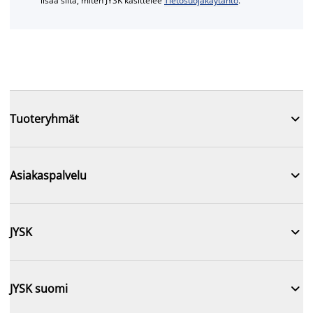
lisää siitä, miten JYSK käsittelee
Tietosuojakäytäntö
.

Tuoteryhmät

Asiakaspalvelu

JYSK

JYSK suomi