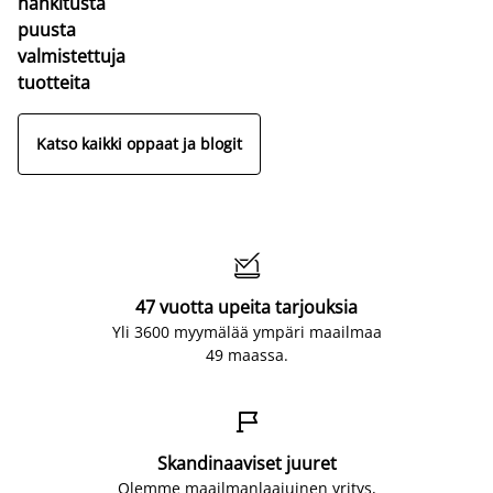
hankitusta
puusta
valmistettuja
tuotteita
Katso kaikki oppaat ja blogit

47 vuotta upeita tarjouksia
Yli 3600 myymälää ympäri maailmaa
49 maassa.

Skandinaaviset juuret
Olemme maailmanlaajuinen yritys,