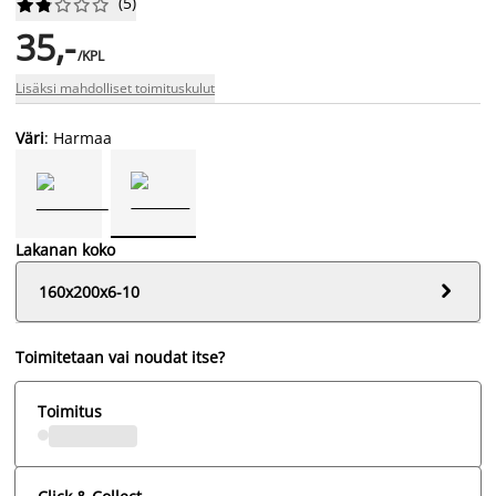
(
5
)










35,-
/KPL
Lisäksi mahdolliset toimituskulut
Väri
: Harmaa
Lakanan koko

160x200x6-10
Toimitetaan vai noudat itse?
Toimitus