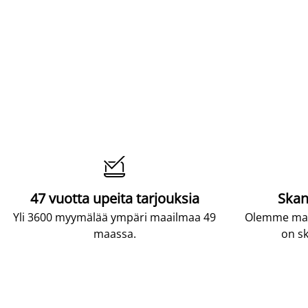

47 vuotta upeita tarjouksia
Skan
Yli 3600 myymälää ympäri maailmaa 49
Olemme maai
maassa.
on sk