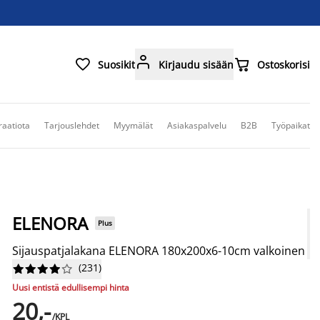



Suosikit
Kirjaudu sisään
Ostoskorisi
raatiota
Tarjouslehdet
Myymälät
Asiakaspalvelu
B2B
Työpaikat
ELENORA
Plus
Sijauspatjalakana ELENORA 180x200x6-10cm valkoinen
(
231
)










Uusi entistä edullisempi hinta
20,-
/KPL