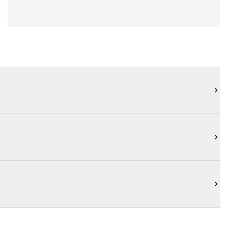


