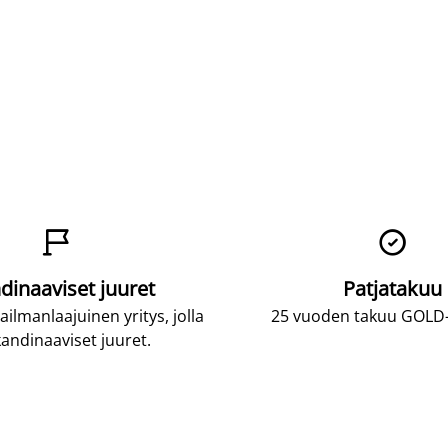


dinaaviset juuret
Patjatakuu
lmanlaajuinen yritys, jolla
25 vuoden takuu GOLD-p
andinaaviset juuret.