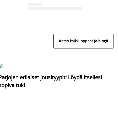
Katso kaikki oppaat ja blogit
S
Patjojen erilaiset jousityypit: Löydä itsellesi
sopiva tuki