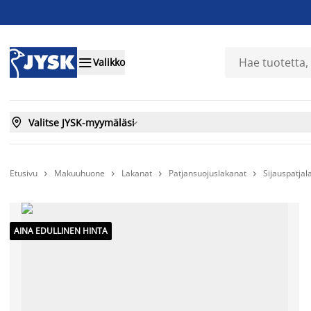

Valikko

Valitse JYSK-myymäläsi

Etusivu
Makuuhuone
Lakanat
Patjansuojuslakanat
Sijauspatja




AINA EDULLINEN HINTA