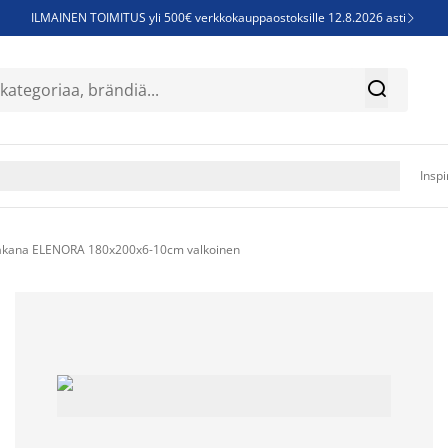
ILMAINEN TOIMITUS yli 500€ verkkokauppaostoksille 12.8.2026 asti

Parempiin uniin - Säästä jopa 60%


Sijauspatjoja - Säästä jopa 60%

Jenkkisänkyjä - Säästä jopa 60%

Inspi
lakana ELENORA 180x200x6-10cm valkoinen