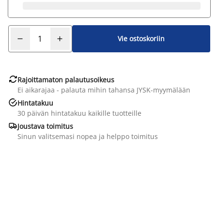
Vie ostoskoriin

Rajoittamaton palautusoikeus
Ei aikarajaa - palauta mihin tahansa JYSK-myymälään

Hintatakuu
30 päivän hintatakuu kaikille tuotteille

Joustava toimitus
Sinun valitsemasi nopea ja helppo toimitus