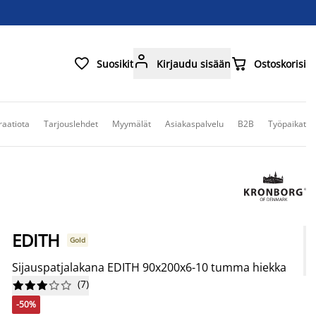



Suosikit
Kirjaudu sisään
Ostoskorisi
raatiota
Tarjouslehdet
Myymälät
Asiakaspalvelu
B2B
Työpaikat
EDITH
Gold
Sijauspatjalakana EDITH 90x200x6-10 tumma hiekka
(
7
)










-50%