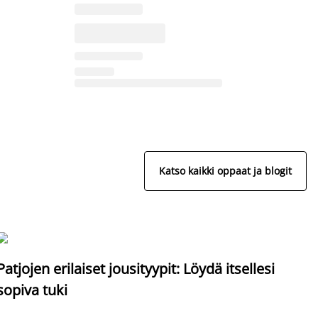
Katso kaikki oppaat ja blogit
S
Patjojen erilaiset jousityypit: Löydä itsellesi
sopiva tuki