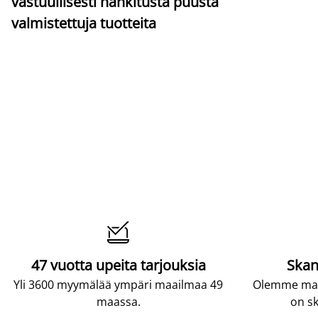
vastuullisesti hankitusta puusta
valmistettuja tuotteita

47 vuotta upeita tarjouksia
Skan
Yli 3600 myymälää ympäri maailmaa 49
Olemme maai
maassa.
on sk