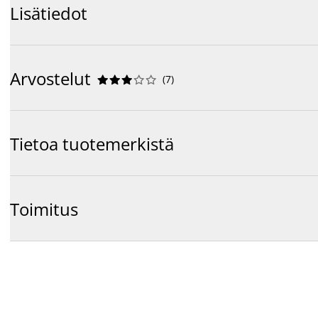
Lisätiedot
Arvostelut
(
7
)










Tietoa tuotemerkistä
Toimitus