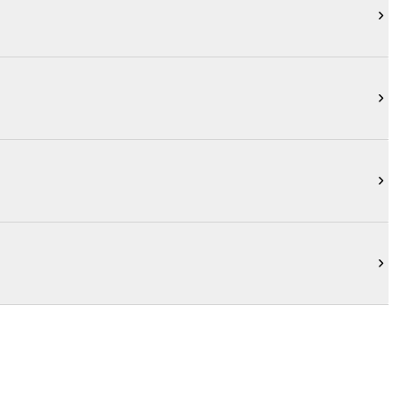



