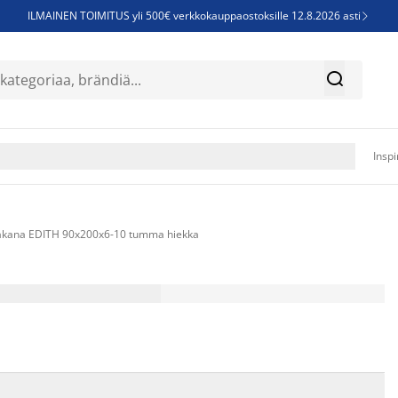
ILMAINEN TOIMITUS yli 500€ verkkokauppaostoksille 12.8.2026 asti

Parempiin uniin - Säästä jopa 60%


Sijauspatjoja - Säästä jopa 60%

Jenkkisänkyjä - Säästä jopa 60%

Inspi
lakana EDITH 90x200x6-10 tumma hiekka