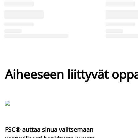
Aiheeseen liittyvät oppa
FSC® auttaa sinua valitsemaan