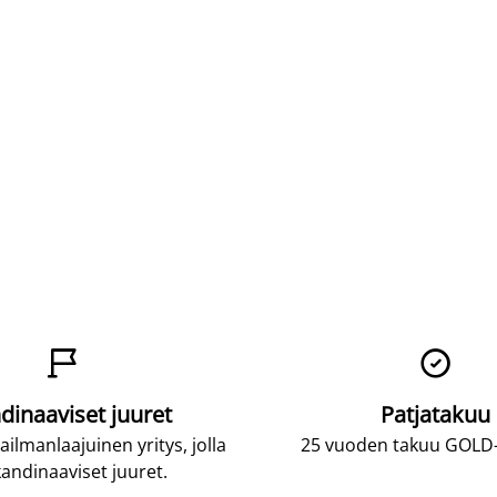


dinaaviset juuret
Patjatakuu
lmanlaajuinen yritys, jolla
25 vuoden takuu GOLD-p
andinaaviset juuret.