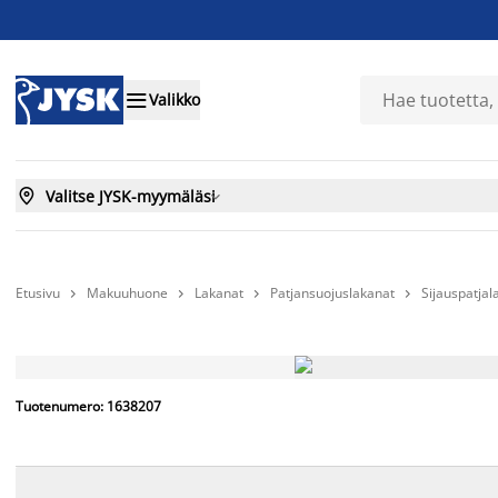

Valikko

Valitse JYSK-myymäläsi

Etusivu
Makuuhuone
Lakanat
Patjansuojuslakanat
Sijauspatja




Tuotenumero: 1638207