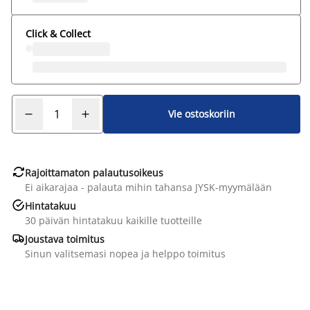
Click & Collect
Vie ostoskoriin

Rajoittamaton palautusoikeus
Ei aikarajaa - palauta mihin tahansa JYSK-myymälään

Hintatakuu
30 päivän hintatakuu kaikille tuotteille

Joustava toimitus
Sinun valitsemasi nopea ja helppo toimitus