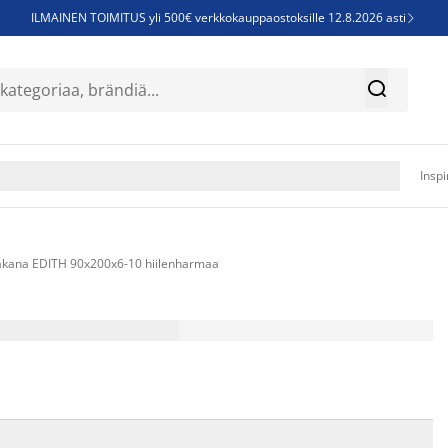
ILMAINEN TOIMITUS yli 500€ verkkokauppaostoksille 12.8.2026 asti

Parempiin uniin - Säästä jopa 60%


Sijauspatjoja - Säästä jopa 60%

Jenkkisänkyjä - Säästä jopa 60%

Inspi
lakana EDITH 90x200x6-10 hiilenharmaa