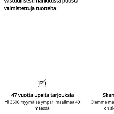
vastuullisesti hankitusta puusta
valmistettuja tuotteita

47 vuotta upeita tarjouksia
Skan
Yli 3600 myymälää ympäri maailmaa 49
Olemme maai
maassa.
on sk