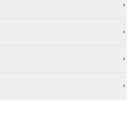



