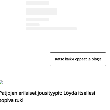
Katso kaikki oppaat ja blogit
S
Patjojen erilaiset jousityypit: Löydä itsellesi
sopiva tuki