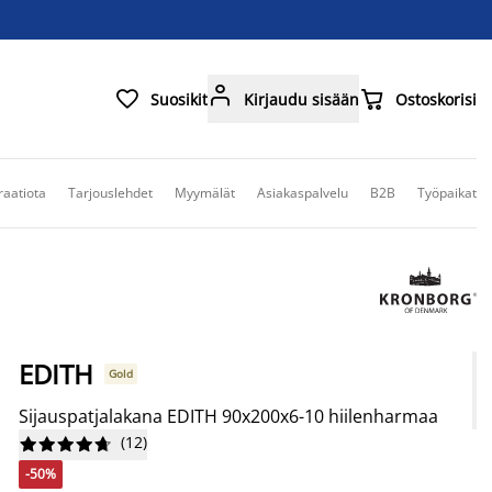



Suosikit
Kirjaudu sisään
Ostoskorisi
raatiota
Tarjouslehdet
Myymälät
Asiakaspalvelu
B2B
Työpaikat
EDITH
Gold
Sijauspatjalakana EDITH 90x200x6-10 hiilenharmaa
(
12
)










-50%