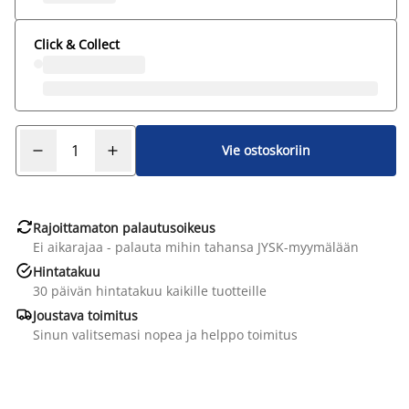
Click & Collect
Vie ostoskoriin

Rajoittamaton palautusoikeus
Ei aikarajaa - palauta mihin tahansa JYSK-myymälään

Hintatakuu
30 päivän hintatakuu kaikille tuotteille

Joustava toimitus
Sinun valitsemasi nopea ja helppo toimitus