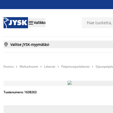

Valikko

Valitse JYSK-myymäläsi

Etusivu
Makuuhuone
Lakanat
Patjansuojuslakanat
Sijauspatja




Tuotenumero: 1638263