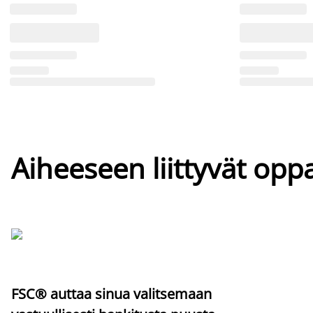
Aiheeseen liittyvät oppa
FSC® auttaa sinua valitsemaan