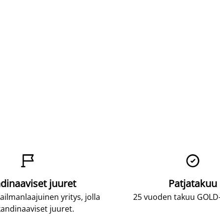


dinaaviset juuret
Patjatakuu
lmanlaajuinen yritys, jolla
25 vuoden takuu GOLD-p
andinaaviset juuret.