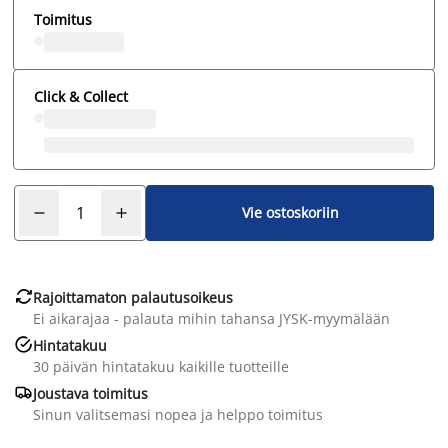
Toimitus
Click & Collect
Vie ostoskoriin

Rajoittamaton palautusoikeus
Ei aikarajaa - palauta mihin tahansa JYSK-myymälään

Hintatakuu
30 päivän hintatakuu kaikille tuotteille

Joustava toimitus
Sinun valitsemasi nopea ja helppo toimitus