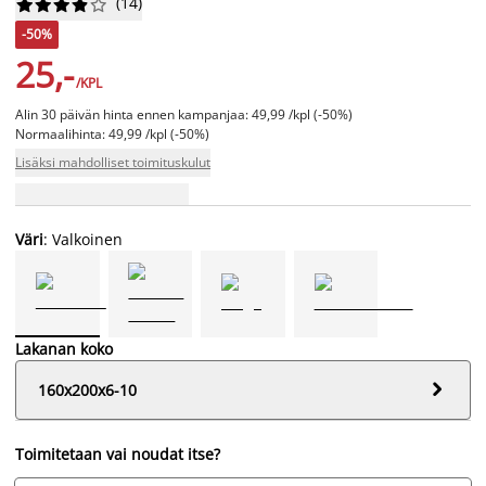
(
14
)










-50%
25,-
/KPL
Alin 30 päivän hinta ennen kampanjaa: 49,99 /kpl (-50%)
Normaalihinta: 49,99 /kpl (-50%)
Lisäksi mahdolliset toimituskulut
Väri
: Valkoinen
Lakanan koko

160x200x6-10
Toimitetaan vai noudat itse?