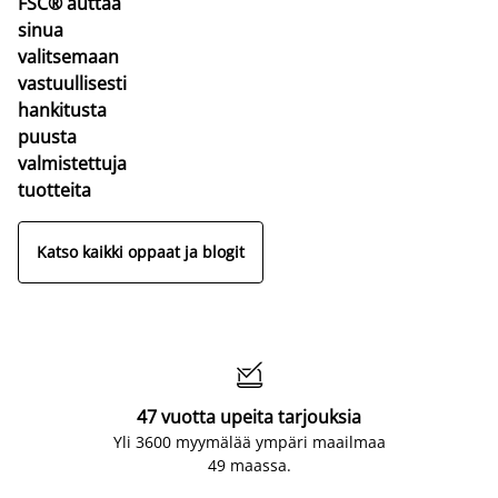
FSC® auttaa
sinua
valitsemaan
vastuullisesti
hankitusta
puusta
valmistettuja
tuotteita
Katso kaikki oppaat ja blogit

47 vuotta upeita tarjouksia
Yli 3600 myymälää ympäri maailmaa
49 maassa.