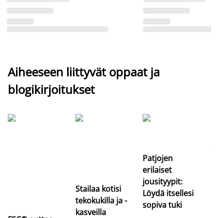
Aiheeseen liittyvät oppaat ja
blogikirjoitukset
Si
uu
va
Patjojen
erilaiset
jousityypit:
Stailaa kotisi
Löydä itsellesi
tekokukilla ja -
sopiva tuki
kasveilla