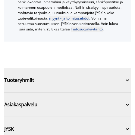
henkilökohtaisiin tietoihini ja käyttäytymiseeni, sähköpostitse ja
kolmannen osapuolen medioissa. Näihin sisältyy inspiraatiota,
mahtavia tarjouksia, uutuuksia ja kampanjoita JYSK:n koko
tuotevalikoimasta.
myynti- ja toimitusehdot
. Voin aina
peruuttaa suostumukseni JYSK:n verkkosivustolla. Voin lukea
lisää siitä, miten JYSK käsittelee
Tietosuojakäytäntö
.

Tuoteryhmät

Asiakaspalvelu

JYSK