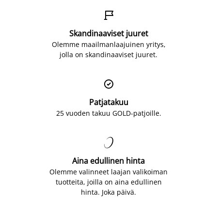

Skandinaaviset juuret
Olemme maailmanlaajuinen yritys,
jolla on skandinaaviset juuret.

Patjatakuu
25 vuoden takuu GOLD-patjoille.

Aina edullinen hinta
Olemme valinneet laajan valikoiman
tuotteita, joilla on aina edullinen
hinta. Joka päivä.