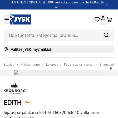
ILMAINEN TOIMITUS yli 500€ verkkokauppaostoksille 12.8.2026

asti
Parempiin uniin - Säästä jopa 60%





Sijauspatjoja - Säästä jopa 60%

Jenkkisänkyjä - Säästä jopa 60%



Valitse JYSK-myymäläsi

Etusivu
Makuuhuone
Lakanat
Patjansuojuslakanat
Sijauspatja




-50%
EDITH
Gold
Sijauspatjalakana EDITH 160x200x6-10 valkoinen