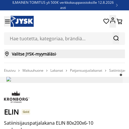
ILMAINEN TOIMITUS yli 500€ verkkokauppaostoksille 12.8.2026

asti
Parempiin uniin - Säästä jopa 60%





Sijauspatjoja - Säästä jopa 60%

Jenkkisänkyjä - Säästä jopa 60%



Valitse JYSK-myymäläsi

Etusivu
Makuuhuone
Lakanat
Patjansuojuslakanat
Satiinisija




-50%
ELIN
Gold
Satiinisijauspatjalakana ELIN 80x200x6-10