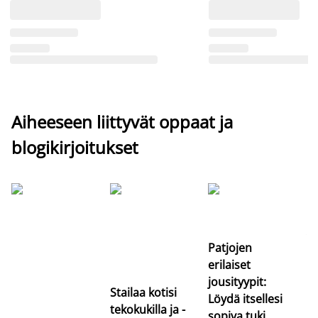
Aiheeseen liittyvät oppaat ja
blogikirjoitukset
Si
uu
va
Patjojen
erilaiset
jousityypit:
Stailaa kotisi
Löydä itsellesi
tekokukilla ja -
sopiva tuki