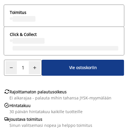
Toimitus
Click & Collect
Vie ostoskoriin

Rajoittamaton palautusoikeus
Ei aikarajaa - palauta mihin tahansa JYSK-myymälään

Hintatakuu
30 päivän hintatakuu kaikille tuotteille

Joustava toimitus
Sinun valitsemasi nopea ja helppo toimitus