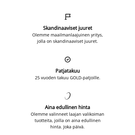

Skandinaaviset juuret
Olemme maailmanlaajuinen yritys,
jolla on skandinaaviset juuret.

Patjatakuu
25 vuoden takuu GOLD-patjoille.

Aina edullinen hinta
Olemme valinneet laajan valikoiman
tuotteita, joilla on aina edullinen
hinta. Joka päivä.