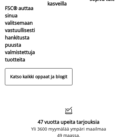
kasveilla
FSC® auttaa
sinua
valitsemaan
vastuullisesti
hankitusta
puusta
valmistettuja
tuotteita
Katso kaikki oppaat ja blogit

47 vuotta upeita tarjouksia
Yli 3600 myymälää ympäri maailmaa
49 maassa.