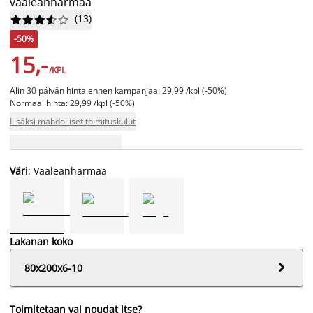
vaaleanharmaa
(
13
)










-50%
15,-
/KPL
Alin 30 päivän hinta ennen kampanjaa: 29,99 /kpl (-50%)
Normaalihinta: 29,99 /kpl (-50%)
Lisäksi mahdolliset toimituskulut
Väri
: Vaaleanharmaa
Lakanan koko

80x200x6-10
Toimitetaan vai noudat itse?