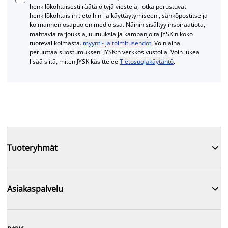
henkilökohtaisesti räätälöityjä viestejä, jotka perustuvat
henkilökohtaisiin tietoihini ja käyttäytymiseeni, sähköpostitse ja
kolmannen osapuolen medioissa. Näihin sisältyy inspiraatiota,
mahtavia tarjouksia, uutuuksia ja kampanjoita JYSK:n koko
tuotevalikoimasta.
myynti- ja toimitusehdot
. Voin aina
peruuttaa suostumukseni JYSK:n verkkosivustolla. Voin lukea
lisää siitä, miten JYSK käsittelee
Tietosuojakäytäntö
.

Tuoteryhmät

Asiakaspalvelu