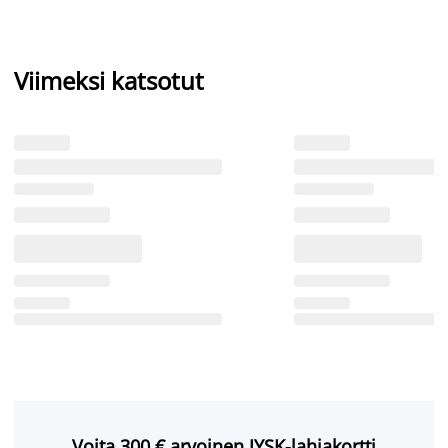
Viimeksi katsotut
Voita 300 € arvoinen JYSK-lahjakortti