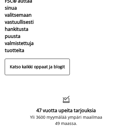
FSC® auttaa
sinua
valitsemaan
vastuullisesti
hankitusta
puusta
valmistettuja
tuotteita
Katso kaikki oppaat ja blogit

47 vuotta upeita tarjouksia
Yli 3600 myymälää ympäri maailmaa
49 maassa.