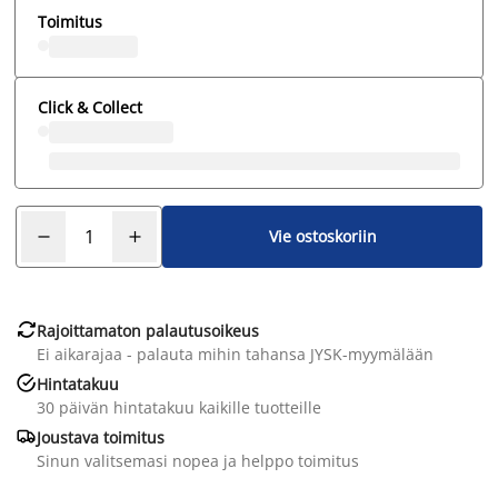
Toimitus
Click & Collect
Vie ostoskoriin

Rajoittamaton palautusoikeus
Ei aikarajaa - palauta mihin tahansa JYSK-myymälään

Hintatakuu
30 päivän hintatakuu kaikille tuotteille

Joustava toimitus
Sinun valitsemasi nopea ja helppo toimitus