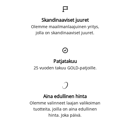

Skandinaaviset juuret
Olemme maailmanlaajuinen yritys,
jolla on skandinaaviset juuret.

Patjatakuu
25 vuoden takuu GOLD-patjoille.

Aina edullinen hinta
Olemme valinneet laajan valikoiman
tuotteita, joilla on aina edullinen
hinta. Joka päivä.