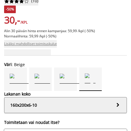
(
10
)










-50%
30,-
/KPL
Alin 30 päivän hinta ennen kampanjaa: 59,99 /kpl (-50%)
Normaalihinta: 59,99 /kpl (-50%)
Lisäksi mahdolliset toimituskulut
Väri
: Beige
Lakanan koko

160x200x6-10
Toimitetaan vai noudat itse?