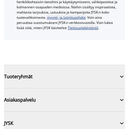
henkilökohtaisiin tietoihini ja käyttäytymiseeni, sähköpostitse ja
kolmannen osapuolen medioissa. Näihin sisältyy inspiraatiota,
mahtavia tarjouksia, uutuuksia ja kampanjoita JYSK:n koko
tuotevalikoimasta.
myynti- ja toimitusehdot
. Voin aina
peruuttaa suostumukseni JYSK:n verkkosivustolla. Voin lukea
lisää siitä, miten JYSK käsittelee
Tietosuojakäytäntö
.

Tuoteryhmät

Asiakaspalvelu

JYSK