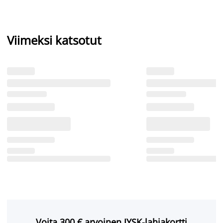
Viimeksi katsotut
Voita 300 € arvoinen JYSK-lahjakortti