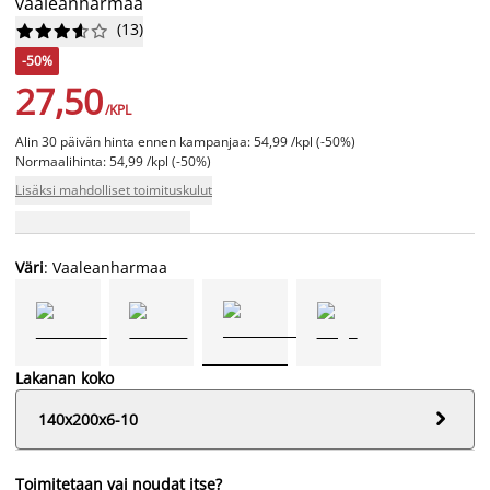
vaaleanharmaa
(
13
)










-50%
27,50
/KPL
Alin 30 päivän hinta ennen kampanjaa: 54,99 /kpl (-50%)
Normaalihinta: 54,99 /kpl (-50%)
Lisäksi mahdolliset toimituskulut
Väri
: Vaaleanharmaa
Lakanan koko

140x200x6-10
Toimitetaan vai noudat itse?