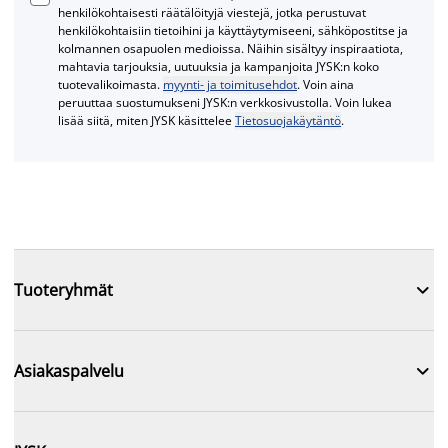
henkilökohtaisesti räätälöityjä viestejä, jotka perustuvat
henkilökohtaisiin tietoihini ja käyttäytymiseeni, sähköpostitse ja
kolmannen osapuolen medioissa. Näihin sisältyy inspiraatiota,
mahtavia tarjouksia, uutuuksia ja kampanjoita JYSK:n koko
tuotevalikoimasta.
myynti- ja toimitusehdot
. Voin aina
peruuttaa suostumukseni JYSK:n verkkosivustolla. Voin lukea
lisää siitä, miten JYSK käsittelee
Tietosuojakäytäntö
.

Tuoteryhmät

Asiakaspalvelu