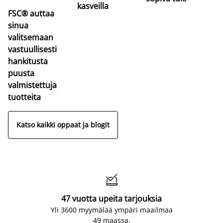
kasveilla
FSC® auttaa
sinua
valitsemaan
vastuullisesti
hankitusta
puusta
valmistettuja
tuotteita
Katso kaikki oppaat ja blogit

47 vuotta upeita tarjouksia
Yli 3600 myymälää ympäri maailmaa
49 maassa.