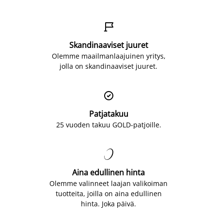

Skandinaaviset juuret
Olemme maailmanlaajuinen yritys,
jolla on skandinaaviset juuret.

Patjatakuu
25 vuoden takuu GOLD-patjoille.

Aina edullinen hinta
Olemme valinneet laajan valikoiman
tuotteita, joilla on aina edullinen
hinta. Joka päivä.