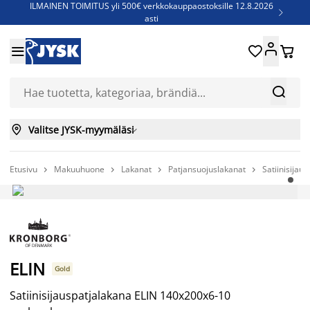
ILMAINEN TOIMITUS yli 500€ verkkokauppaostoksille 12.8.2026

asti
Parempiin uniin - Säästä jopa 60%





Sijauspatjoja - Säästä jopa 60%

Jenkkisänkyjä - Säästä jopa 60%



Valitse JYSK-myymäläsi

Etusivu
Makuuhuone
Lakanat
Patjansuojuslakanat
Satiinisija




-50%
ELIN
Gold
Satiinisijauspatjalakana ELIN 140x200x6-10