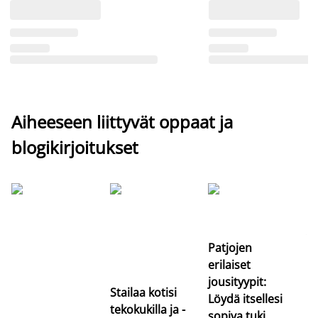
Aiheeseen liittyvät oppaat ja
blogikirjoitukset
Si
uu
va
Patjojen
erilaiset
jousityypit:
Stailaa kotisi
Löydä itsellesi
tekokukilla ja -
sopiva tuki