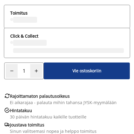
Toimitus
Click & Collect
Vie ostoskoriin

Rajoittamaton palautusoikeus
Ei aikarajaa - palauta mihin tahansa JYSK-myymälään

Hintatakuu
30 päivän hintatakuu kaikille tuotteille

Joustava toimitus
Sinun valitsemasi nopea ja helppo toimitus