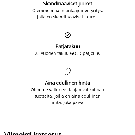
Skandinaaviset juuret
Olemme maailmanlaajuinen yritys,
jolla on skandinaaviset juuret.

Patjatakuu
25 vuoden takuu GOLD-patjoille.

Aina edullinen hinta
Olemme valinneet laajan valikoiman
tuotteita, joilla on aina edullinen
hinta. Joka päivä.
Viimeksi katsotut