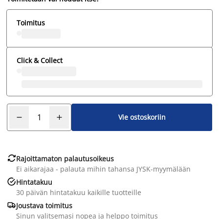
Toimitus
Click & Collect
Vie ostoskoriin

Rajoittamaton palautusoikeus
Ei aikarajaa - palauta mihin tahansa JYSK-myymälään

Hintatakuu
30 päivän hintatakuu kaikille tuotteille

Joustava toimitus
Sinun valitsemasi nopea ja helppo toimitus