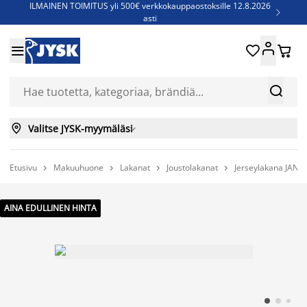
ILMAINEN TOIMITUS yli 500€ verkkokauppaostoksille 12.8.2026

asti
Parempiin uniin - Säästä jopa 60%





Sijauspatjoja - Säästä jopa 60%

Jenkkisänkyjä - Säästä jopa 60%



Valitse JYSK-myymäläsi

Etusivu
Makuuhuone
Lakanat
Joustolakanat
Jerseylakana JANN




AINA EDULLINEN HINTA