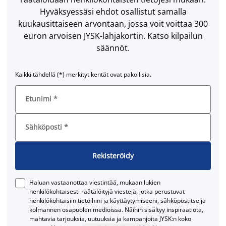
Hyväksyessäsi ehdot osallistut samalla
kuukausittaiseen arvontaan, jossa voit voittaa 300
euron arvoisen JYSK-lahjakortin. Katso kilpailun
säännöt.
Kaikki tähdellä (*) merkityt kentät ovat pakollisia.
Etunimi
*
Sähköposti
*
Rekisteröidy
Haluan vastaanottaa viestintää, mukaan lukien
henkilökohtaisesti räätälöityjä viestejä, jotka perustuvat
henkilökohtaisiin tietoihini ja käyttäytymiseeni, sähköpostitse ja
kolmannen osapuolen medioissa. Näihin sisältyy inspiraatiota,
mahtavia tarjouksia, uutuuksia ja kampanjoita JYSK:n koko