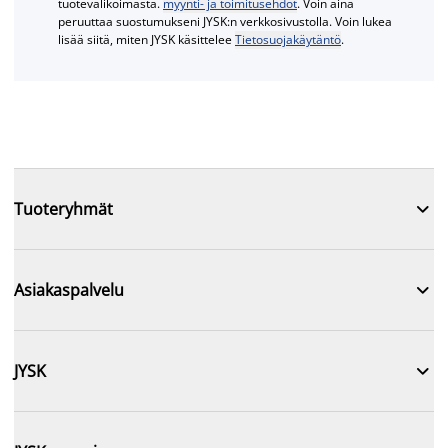
tuotevalikoimasta.
myynti- ja toimitusehdot
. Voin aina
peruuttaa suostumukseni JYSK:n verkkosivustolla. Voin lukea
lisää siitä, miten JYSK käsittelee
Tietosuojakäytäntö
.

Tuoteryhmät

Asiakaspalvelu

JYSK