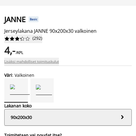
JANNE
Basic
Jerseylakana JANNE 90x200x30 valkoinen
(
292
)










4,-
/KPL
Lisäksi mahdolliset toimituskulut
Väri
: Valkoinen
Lakanan koko

90x200x30
Toimitetaan vai noudat itse?