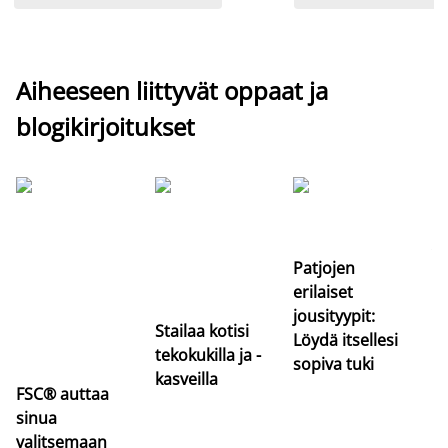
Aiheeseen liittyvät oppaat ja
blogikirjoitukset
Si
uu
va
Patjojen
erilaiset
jousityypit:
Stailaa kotisi
Löydä itsellesi
tekokukilla ja -
sopiva tuki
kasveilla
FSC® auttaa
sinua
valitsemaan