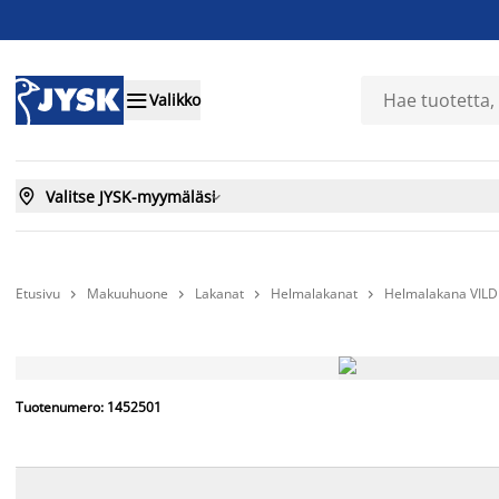

Valikko

Valitse JYSK-myymäläsi

Etusivu
Makuuhuone
Lakanat
Helmalakanat
Helmalakana VILD




Huipputarjous
Tuotenumero: 1452501