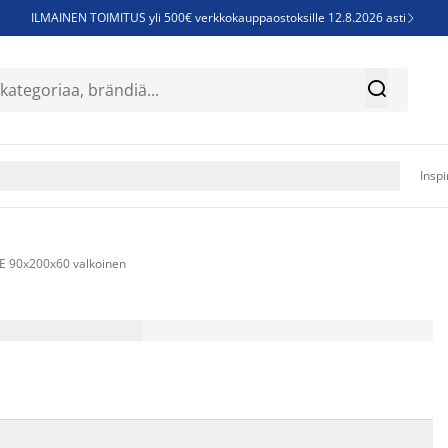
ILMAINEN TOIMITUS yli 500€ verkkokauppaostoksille 12.8.2026 asti

Parempiin uniin - Säästä jopa 60%


Sijauspatjoja - Säästä jopa 60%

Jenkkisänkyjä - Säästä jopa 60%

Inspi
E 90x200x60 valkoinen