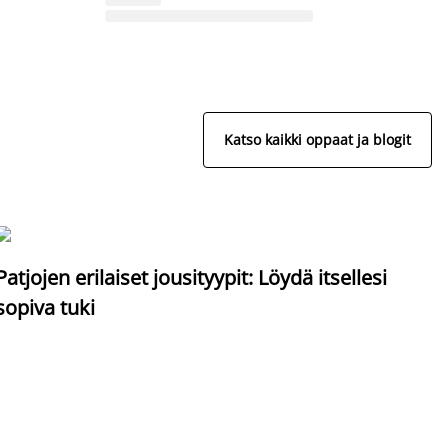
Katso kaikki oppaat ja blogit
S
Patjojen erilaiset jousityypit: Löydä itsellesi
sopiva tuki