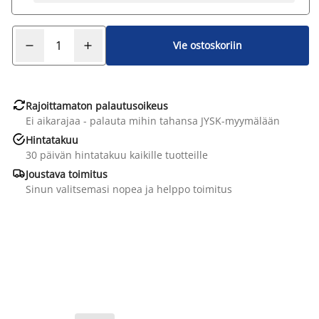
Vie ostoskoriin

Rajoittamaton palautusoikeus
Ei aikarajaa - palauta mihin tahansa JYSK-myymälään

Hintatakuu
30 päivän hintatakuu kaikille tuotteille

Joustava toimitus
Sinun valitsemasi nopea ja helppo toimitus