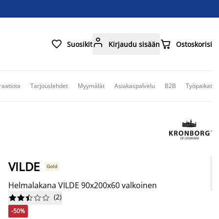



Suosikit
Kirjaudu sisään
Ostoskorisi
raatiota
Tarjouslehdet
Myymälät
Asiakaspalvelu
B2B
Työpaikat
VILDE
Gold
Helmalakana VILDE 90x200x60 valkoinen
(
2
)










-50%