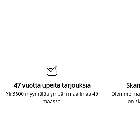

47 vuotta upeita tarjouksia
Skan
Yli 3600 myymälää ympäri maailmaa 49
Olemme maai
maassa.
on sk