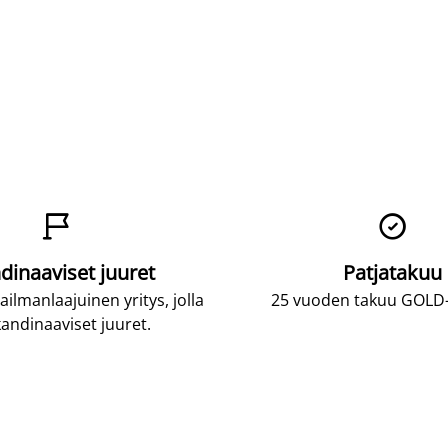


dinaaviset juuret
Patjatakuu
lmanlaajuinen yritys, jolla
25 vuoden takuu GOLD-p
andinaaviset juuret.