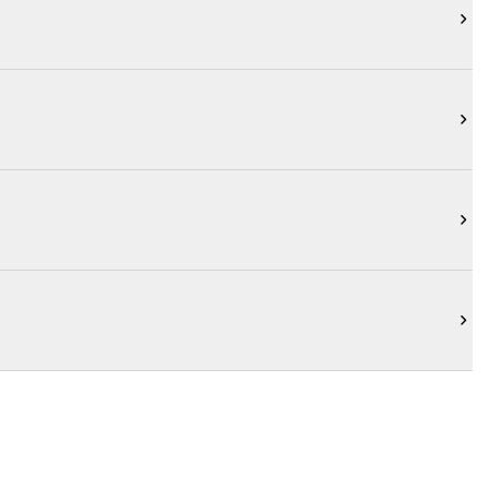



