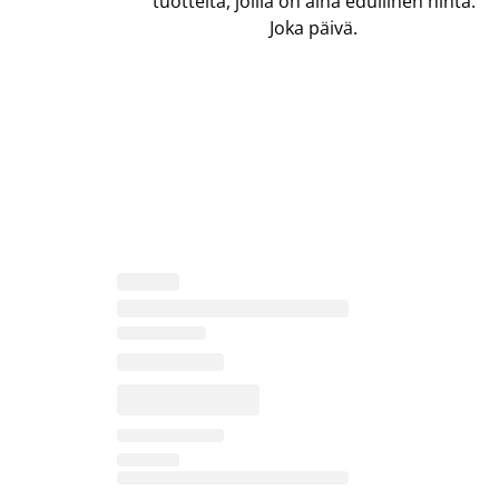
tuotteita, joilla on aina edullinen hinta.
Joka päivä.