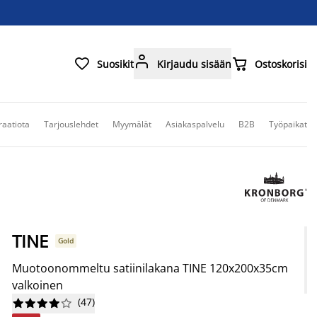



Suosikit
Kirjaudu sisään
Ostoskorisi
raatiota
Tarjouslehdet
Myymälät
Asiakaspalvelu
B2B
Työpaikat
TINE
Gold
Muotoonommeltu satiinilakana TINE 120x200x35cm
valkoinen
(
47
)









