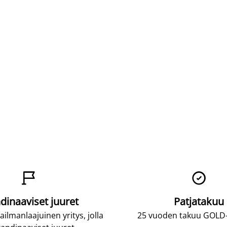


dinaaviset juuret
Patjatakuu
lmanlaajuinen yritys, jolla
25 vuoden takuu GOLD-p