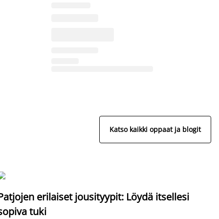
Katso kaikki oppaat ja blogit
S
Patjojen erilaiset jousityypit: Löydä itsellesi
sopiva tuki