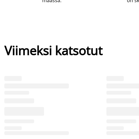
maassa.
on sk
Viimeksi katsotut