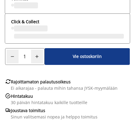
Click & Collect
Vie ostoskoriin

Rajoittamaton palautusoikeus
Ei aikarajaa - palauta mihin tahansa JYSK-myymälään

Hintatakuu
30 päivän hintatakuu kaikille tuotteille

Joustava toimitus
Sinun valitsemasi nopea ja helppo toimitus