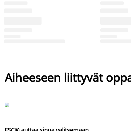
Aiheeseen liittyvät oppa
FSC® auttaa sinua valitsemaan