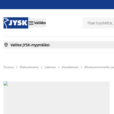

Valikko

Valitse JYSK-myymäläsi

Etusivu
Makuuhuone
Lakanat
Aluslakanat
Muotoonommeltu sat



