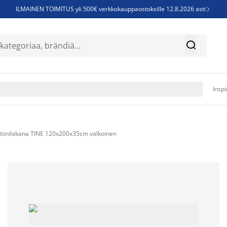
ILMAINEN TOIMITUS yli 500€ verkkokauppaostoksille 12.8.2026 asti

Parempiin uniin - Säästä jopa 60%


Sijauspatjoja - Säästä jopa 60%

Jenkkisänkyjä - Säästä jopa 60%

Inspi
iinilakana TINE 120x200x35cm valkoinen