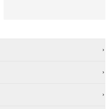


