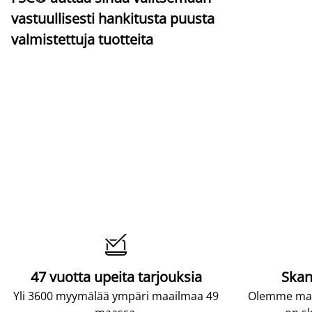
vastuullisesti hankitusta puusta
valmistettuja tuotteita

47 vuotta upeita tarjouksia
Skan
Yli 3600 myymälää ympäri maailmaa 49
Olemme maai