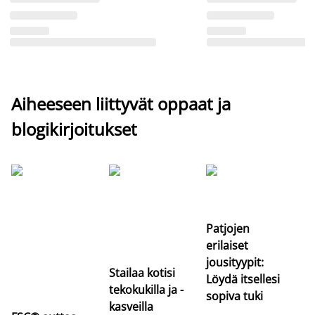
Aiheeseen liittyvät oppaat ja
blogikirjoitukset
Si
uu
va
Patjojen
erilaiset
jousityypit:
Stailaa kotisi
Löydä itsellesi
tekokukilla ja -
sopiva tuki
kasveilla