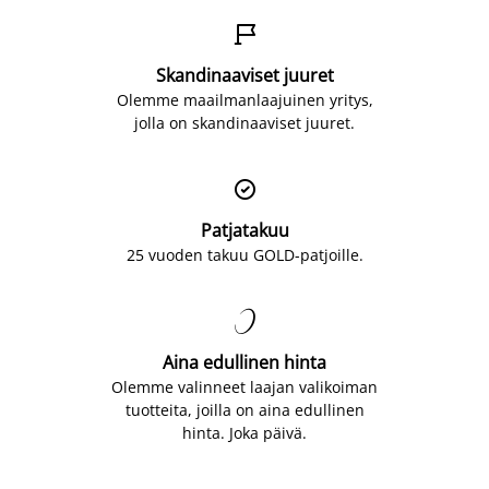

Skandinaaviset juuret
Olemme maailmanlaajuinen yritys,
jolla on skandinaaviset juuret.

Patjatakuu
25 vuoden takuu GOLD-patjoille.

Aina edullinen hinta
Olemme valinneet laajan valikoiman
tuotteita, joilla on aina edullinen
hinta. Joka päivä.