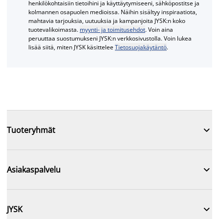
henkilökohtaisiin tietoihini ja käyttäytymiseeni, sähköpostitse ja
kolmannen osapuolen medioissa. Näihin sisältyy inspiraatiota,
mahtavia tarjouksia, uutuuksia ja kampanjoita JYSK:n koko
tuotevalikoimasta.
myynti- ja toimitusehdot
. Voin aina
peruuttaa suostumukseni JYSK:n verkkosivustolla. Voin lukea
lisää siitä, miten JYSK käsittelee
Tietosuojakäytäntö
.

Tuoteryhmät

Asiakaspalvelu

JYSK