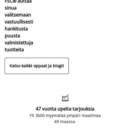
FSC® auttaa
sinua
valitsemaan
vastuullisesti
hankitusta
puusta
valmistettuja
tuotteita
Katso kaikki oppaat ja blogit

47 vuotta upeita tarjouksia
Yli 3600 myymälää ympäri maailmaa
49 maassa.