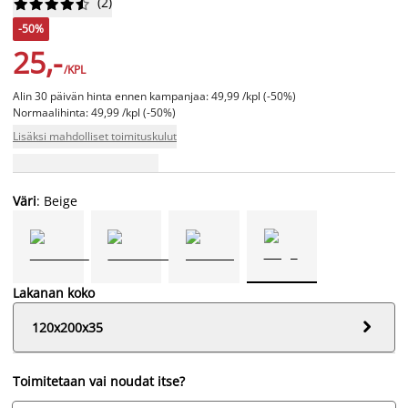
(
2
)










-50%
25,-
/KPL
Alin 30 päivän hinta ennen kampanjaa: 49,99 /kpl (-50%)
Normaalihinta: 49,99 /kpl (-50%)
Lisäksi mahdolliset toimituskulut
Väri
: Beige
Lakanan koko

120x200x35
Toimitetaan vai noudat itse?