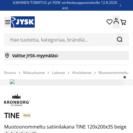
ILMAINEN TOIMITUS yli 500€ verkkokauppaostoksille 12.8.2026

asti
Parempiin uniin - Säästä jopa 60%





Sijauspatjoja - Säästä jopa 60%

Jenkkisänkyjä - Säästä jopa 60%



Valitse JYSK-myymäläsi

Etusivu
Makuuhuone
Lakanat
Aluslakanat
Muotoonommeltu sat




-50%
TINE
Gold
Muotoonommeltu satiinilakana TINE 120x200x35 beige