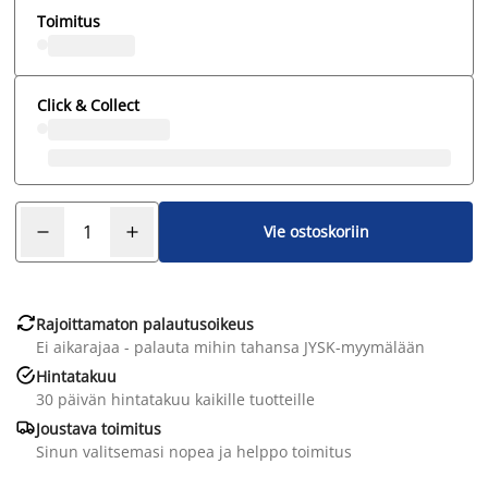
Toimitus
Click & Collect
Vie ostoskoriin

Rajoittamaton palautusoikeus
Ei aikarajaa - palauta mihin tahansa JYSK-myymälään

Hintatakuu
30 päivän hintatakuu kaikille tuotteille

Joustava toimitus
Sinun valitsemasi nopea ja helppo toimitus