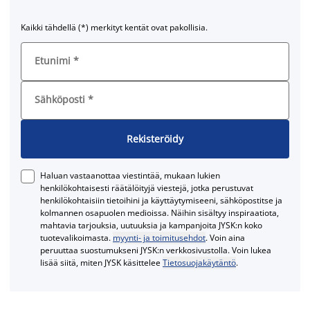
Kaikki tähdellä (*) merkityt kentät ovat pakollisia.
Etunimi
*
Sähköposti
*
Rekisteröidy
Haluan vastaanottaa viestintää, mukaan lukien
henkilökohtaisesti räätälöityjä viestejä, jotka perustuvat
henkilökohtaisiin tietoihini ja käyttäytymiseeni, sähköpostitse ja
kolmannen osapuolen medioissa. Näihin sisältyy inspiraatiota,
mahtavia tarjouksia, uutuuksia ja kampanjoita JYSK:n koko
tuotevalikoimasta.
myynti- ja toimitusehdot
. Voin aina
peruuttaa suostumukseni JYSK:n verkkosivustolla. Voin lukea
lisää siitä, miten JYSK käsittelee
Tietosuojakäytäntö
.