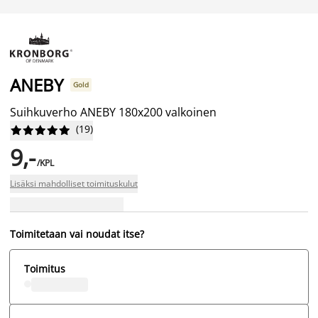
ANEBY
Gold
Suihkuverho ANEBY 180x200 valkoinen
(
19
)










9,-
/KPL
Lisäksi mahdolliset toimituskulut
Toimitetaan vai noudat itse?
Toimitus