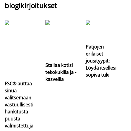
blogikirjoitukset
Si
uu
va
Patjojen
erilaiset
jousityypit:
Stailaa kotisi
Löydä itsellesi
tekokukilla ja -
sopiva tuki
kasveilla
FSC® auttaa
sinua
valitsemaan
vastuullisesti
hankitusta
puusta
valmistettuja