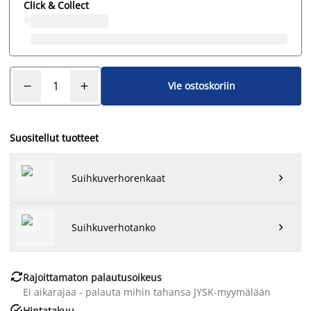
Click & Collect
Vie ostoskoriin
Suositellut tuotteet
Suihkuverhorenkaat

Suihkuverhotanko


Rajoittamaton palautusoikeus
Ei aikarajaa - palauta mihin tahansa JYSK-myymälään

Hintatakuu