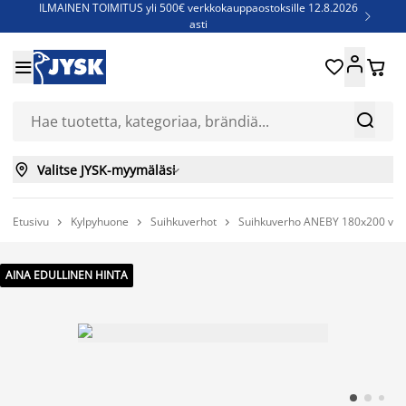
ILMAINEN TOIMITUS yli 500€ verkkokauppaostoksille 12.8.2026

asti
Parempiin uniin - Säästä jopa 60%





Sijauspatjoja - Säästä jopa 60%

Jenkkisänkyjä - Säästä jopa 60%



Valitse JYSK-myymäläsi

Etusivu
Kylpyhuone
Suihkuverhot
Suihkuverho ANEBY 180x200 val



AINA EDULLINEN HINTA