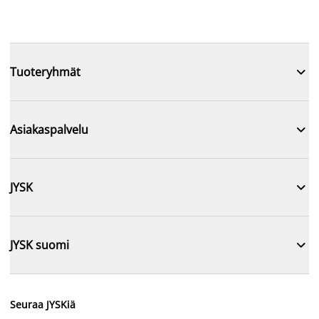

Tuoteryhmät

Asiakaspalvelu

JYSK

JYSK suomi
Seuraa JYSKiä