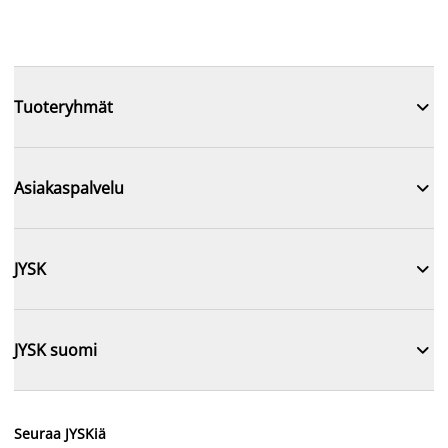

Tuoteryhmät

Asiakaspalvelu

JYSK

JYSK suomi
Seuraa JYSKiä