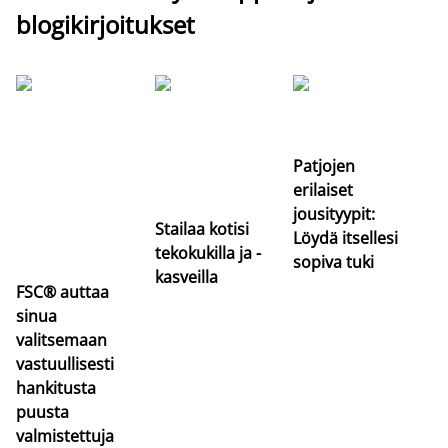
blogikirjoitukset
Si
uu
va
Patjojen
erilaiset
jousityypit:
Stailaa kotisi
Löydä itsellesi
tekokukilla ja -
sopiva tuki
kasveilla
FSC® auttaa
sinua
valitsemaan
vastuullisesti
hankitusta
puusta
valmistettuja