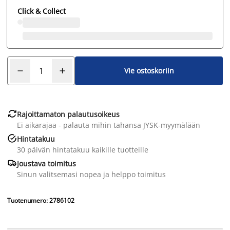
Click & Collect
Vie ostoskoriin

Rajoittamaton palautusoikeus
Ei aikarajaa - palauta mihin tahansa JYSK-myymälään

Hintatakuu
30 päivän hintatakuu kaikille tuotteille

Joustava toimitus
Sinun valitsemasi nopea ja helppo toimitus
Tuotenumero: 2786102