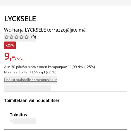
LYCKSELE
Wc-harja LYCKSELE terrazzojäljitelmä
(
0
)










-25%
9,-
/KPL
Alin 30 päivän hinta ennen kampanjaa: 11,99 /kpl (-25%)
Normaalihinta: 11,99 /kpl (-25%)
Lisäksi mahdolliset toimituskulut
Toimitetaan vai noudat itse?
Toimitus