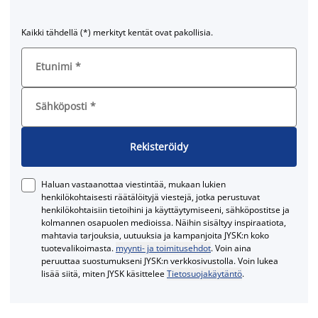
Kaikki tähdellä (*) merkityt kentät ovat pakollisia.
Etunimi
*
Sähköposti
*
Rekisteröidy
Haluan vastaanottaa viestintää, mukaan lukien
henkilökohtaisesti räätälöityjä viestejä, jotka perustuvat
henkilökohtaisiin tietoihini ja käyttäytymiseeni, sähköpostitse ja
kolmannen osapuolen medioissa. Näihin sisältyy inspiraatiota,
mahtavia tarjouksia, uutuuksia ja kampanjoita JYSK:n koko
tuotevalikoimasta.
myynti- ja toimitusehdot
. Voin aina
peruuttaa suostumukseni JYSK:n verkkosivustolla. Voin lukea
lisää siitä, miten JYSK käsittelee
Tietosuojakäytäntö
.