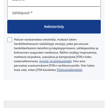
Sähköposti
*
Rekisteröidy
Haluan vastaanottaa viestintää, mukaan lukien
henkilökohtaisesti räätälöityjä viestejä, jotka perustuvat
henkilökohtaisiin tietoihini ja käyttäytymiseeni, sähköpostitse ja
kolmannen osapuolen medioissa. Näihin sisältyy inspiraatiota,
mahtavia tarjouksia, uutuuksia ja kampanjoita JYSK:n koko
tuotevalikoimasta.
myynti- ja toimitusehdot
. Voin aina
peruuttaa suostumukseni JYSK:n verkkosivustolla. Voin lukea
lisää siitä, miten JYSK käsittelee
Tietosuojakäytäntö
.