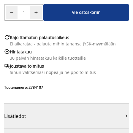
Vie ostoskoriin

Rajoittamaton palautusoikeus
Ei aikarajaa - palauta mihin tahansa JYSK-myymälään

Hintatakuu
30 päivän hintatakuu kaikille tuotteille

Joustava toimitus
Sinun valitsemasi nopea ja helppo toimitus
Tuotenumero: 2784107
Lisätiedot
