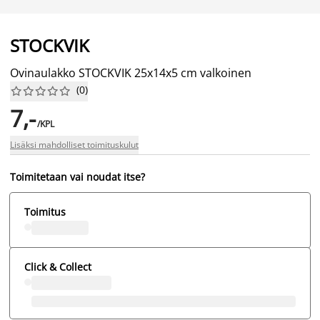
STOCKVIK
Ovinaulakko STOCKVIK 25x14x5 cm valkoinen
(
0
)










7,-
/KPL
Lisäksi mahdolliset toimituskulut
Toimitetaan vai noudat itse?
Toimitus
Click & Collect