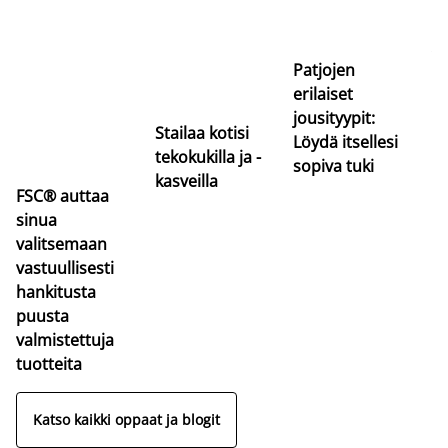
Si
uu
va
Patjojen
erilaiset
jousityypit:
Stailaa kotisi
Löydä itsellesi
tekokukilla ja -
sopiva tuki
kasveilla
FSC® auttaa
sinua
valitsemaan
vastuullisesti
hankitusta
puusta
valmistettuja
tuotteita
Katso kaikki oppaat ja blogit