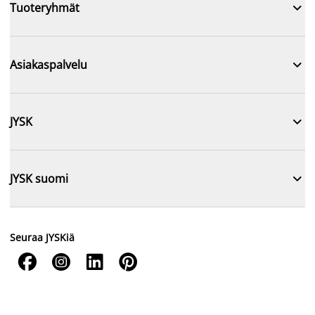

Tuoteryhmät

Asiakaspalvelu

JYSK

JYSK suomi
Seuraa JYSKiä



