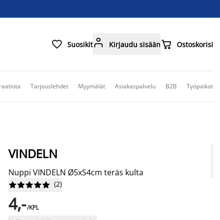



Suosikit
Kirjaudu sisään
Ostoskorisi
raatiota
Tarjouslehdet
Myymälät
Asiakaspalvelu
B2B
Työpaikat
VINDELN
Nuppi VINDELN Ø5xS4cm teräs kulta
(
2
)










4,-
/KPL