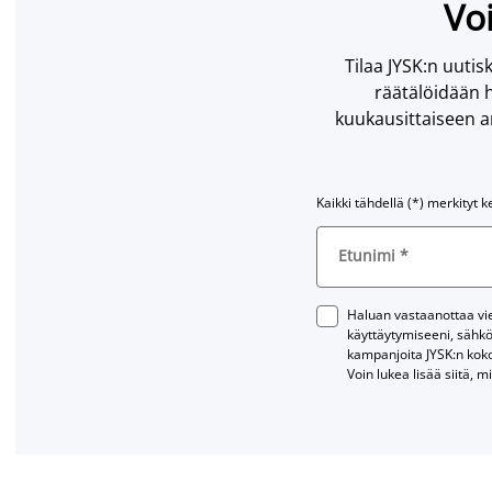
Voi
Tilaa JYSK:n uutisk
räätälöidään h
kuukausittaiseen ar
Kaikki tähdellä (*) merkityt k
Etunimi
*
Haluan vastaanottaa vies
käyttäytymiseeni, sähkö
kampanjoita JYSK:n kok
Voin lukea lisää siitä, m