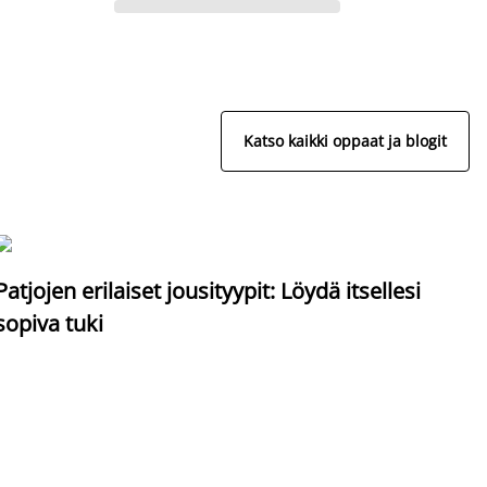
Katso kaikki oppaat ja blogit
S
Patjojen erilaiset jousityypit: Löydä itsellesi
sopiva tuki