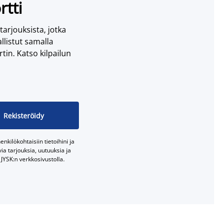
rtti
 tarjouksista, jotka
llistut samalla
tin. Katso kilpailun
Rekisteröidy
nkilökohtaisiin tietoihini ja
a tarjouksia, uutuuksia ja
JYSK:n verkkosivustolla.