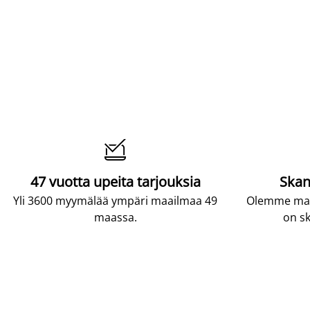

47 vuotta upeita tarjouksia
Skan
Yli 3600 myymälää ympäri maailmaa 49
Olemme maai
maassa.
on sk