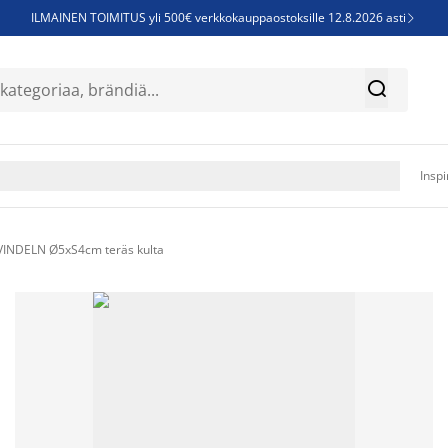
ILMAINEN TOIMITUS yli 500€ verkkokauppaostoksille 12.8.2026 asti

Parempiin uniin - Säästä jopa 60%


Sijauspatjoja - Säästä jopa 60%

Jenkkisänkyjä - Säästä jopa 60%

Inspi
VINDELN Ø5xS4cm teräs kulta