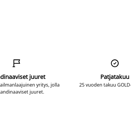


dinaaviset juuret
Patjatakuu
lmanlaajuinen yritys, jolla
25 vuoden takuu GOLD-p
andinaaviset juuret.