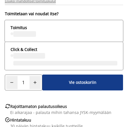
Lisäksi mahdolliset toimituskulut
Toimitetaan vai noudat itse?
Toimitus
Click & Collect
Vie ostoskoriin

Rajoittamaton palautusoikeus
Ei aikarajaa - palauta mihin tahansa JYSK-myymälään

Hintatakuu
30 päivän hintatakuu kaikille tuotteille