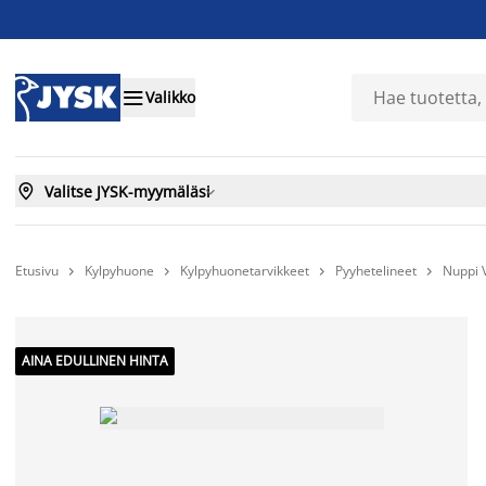

Valikko

Valitse JYSK-myymäläsi

Etusivu
Kylpyhuone
Kylpyhuonetarvikkeet
Pyyhetelineet
Nuppi 




AINA EDULLINEN HINTA