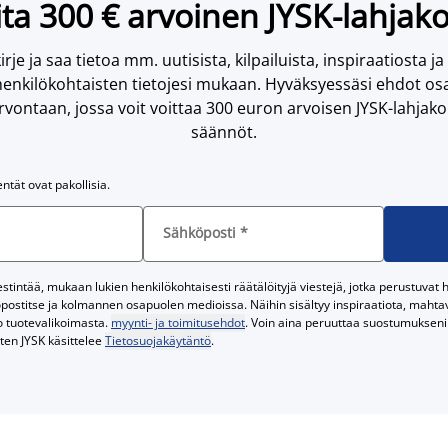
ta 300 € arvoinen JYSK-lahjako
irje ja saa tietoa mm. uutisista, kilpailuista, inspiraatiosta ja
enkilökohtaisten tietojesi mukaan. Hyväksyessäsi ehdot osa
vontaan, jossa voit voittaa 300 euron arvoisen JYSK-lahjakor
säännöt.
entät ovat pakollisia.
Sähköposti
*
tintää, mukaan lukien henkilökohtaisesti räätälöityjä viestejä, jotka perustuvat he
postitse ja kolmannen osapuolen medioissa. Näihin sisältyy inspiraatiota, mahtavi
o tuotevalikoimasta.
myynti- ja toimitusehdot
. Voin aina peruuttaa suostumukseni 
iten JYSK käsittelee
Tietosuojakäytäntö
.