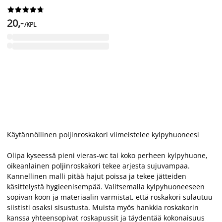










20,-
/KPL
Käytännöllinen poljinroskakori viimeistelee kylpyhuoneesi
Olipa kyseessä pieni vieras-wc tai koko perheen kylpyhuone,
oikeanlainen poljinroskakori tekee arjesta sujuvampaa.
Kannellinen malli pitää hajut poissa ja tekee jätteiden
käsittelystä hygieenisempää. Valitsemalla kylpyhuoneeseen
sopivan koon ja materiaalin varmistat, että roskakori sulautuu
siististi osaksi sisustusta. Muista myös hankkia roskakorin
kanssa yhteensopivat roskapussit ja täydentää kokonaisuus