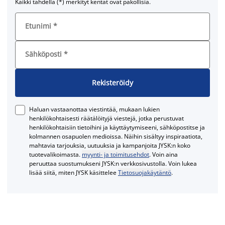
Kaikki tähdellä (*) merkityt kentät ovat pakollisia.
Etunimi
*
Sähköposti
*
Rekisteröidy
Haluan vastaanottaa viestintää, mukaan lukien
henkilökohtaisesti räätälöityjä viestejä, jotka perustuvat
henkilökohtaisiin tietoihini ja käyttäytymiseeni, sähköpostitse ja
kolmannen osapuolen medioissa. Näihin sisältyy inspiraatiota,
mahtavia tarjouksia, uutuuksia ja kampanjoita JYSK:n koko
tuotevalikoimasta.
myynti- ja toimitusehdot
. Voin aina
peruuttaa suostumukseni JYSK:n verkkosivustolla. Voin lukea
lisää siitä, miten JYSK käsittelee
Tietosuojakäytäntö
.