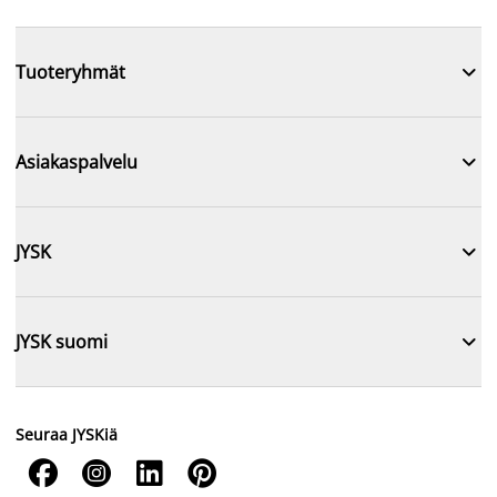

Tuoteryhmät

Asiakaspalvelu

JYSK

JYSK suomi
Seuraa JYSKiä



