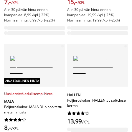
7,-
15,-
/KPL
/KPL
Alin 30 päivän hinta ennen
Alin 30 päivän hinta ennen
kampanjaa: 8,99 /kpl (-22%)
kampanjaa: 19,99 /kpl (-25%)
Normaalihinta: 8,99 /kpl (-22%)
Normaalihinta: 19,99 /kpl (-25%)
AINA EDULLINEN HINTA
Uusi entistä edullisempi hinta
HALLEN
Poljinroskakori HALLEN 5L softclose
MALA
kerma
Poljinroskakori MALA 3L pinnoitettu
metalli musta




















13,99
/KPL
8,-
/KPL