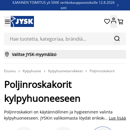
ILMAINEN TOIMITUS yli 500€ verkkokauppaostoksille 12.8.2026

asti
Parempiin uniin - Säästä jopa 60%





Sijauspatjoja - Säästä jopa 60%

Jenkkisänkyjä - Säästä jopa 60%



Valitse JYSK-myymäläsi

Etusivu
Kylpyhuone
Kylpyhuonetarvikkeet
Poljinroskakorit



Poljinroskakorit
kylpyhuoneeseen
Poljinroskakori on käytännöllinen ja hygieeninen valinta
kylpyhuoneeseen. JYSKin valikoimasta löydät erikokoiset
...
Lue lisää
poljinroskakorit, esimerkiksi 3 litran, 5 litran ja 12 litran