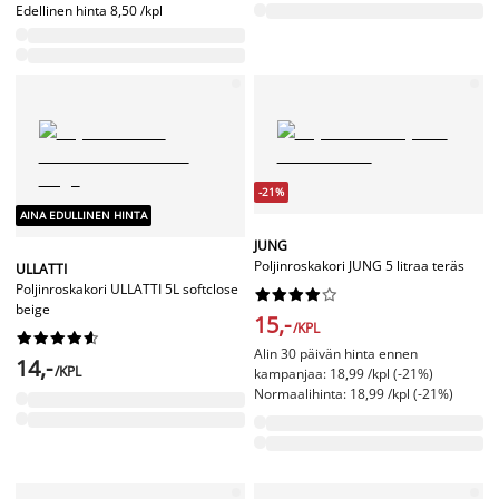
Edellinen hinta
8,50 /kpl
-21%
AINA EDULLINEN HINTA
JUNG
Poljinroskakori JUNG 5 litraa teräs
ULLATTI
Poljinroskakori ULLATTI 5L softclose










beige
15,-
/KPL










Alin 30 päivän hinta ennen
14,-
/KPL
kampanjaa: 18,99 /kpl (-21%)
Normaalihinta: 18,99 /kpl (-21%)