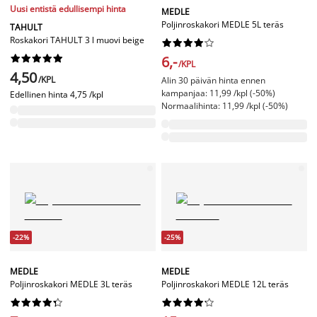
Uusi entistä edullisempi hinta
MEDLE
Poljinroskakori MEDLE 5L teräs
TAHULT
Roskakori TAHULT 3 l muovi beige




















6,-
/KPL
4,50
/KPL
Alin 30 päivän hinta ennen
kampanjaa: 11,99 /kpl (-50%)
Edellinen hinta
4,75 /kpl
Normaalihinta: 11,99 /kpl (-50%)
-22%
-25%
MEDLE
MEDLE
Poljinroskakori MEDLE 3L teräs
Poljinroskakori MEDLE 12L teräs



















