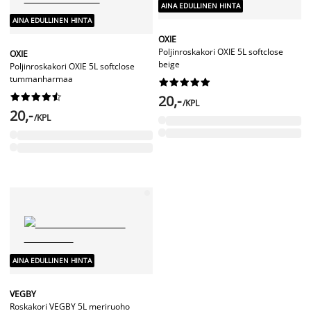
AINA EDULLINEN HINTA
AINA EDULLINEN HINTA
OXIE
Poljinroskakori OXIE 5L softclose
OXIE
beige
Poljinroskakori OXIE 5L softclose
tummanharmaa




















20,-
/KPL
20,-
/KPL
AINA EDULLINEN HINTA
VEGBY
Roskakori VEGBY 5L meriruoho