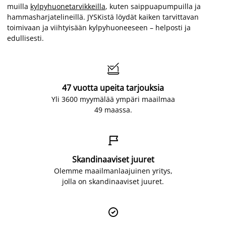
muilla
kylpyhuonetarvikkeilla
, kuten saippuapumpuilla ja
hammasharjatelineillä. JYSKistä löydät kaiken tarvittavan
toimivaan ja viihtyisään kylpyhuoneeseen – helposti ja
edullisesti.

47 vuotta upeita tarjouksia
Yli 3600 myymälää ympäri maailmaa
49 maassa.

Skandinaaviset juuret
Olemme maailmanlaajuinen yritys,
jolla on skandinaaviset juuret.
