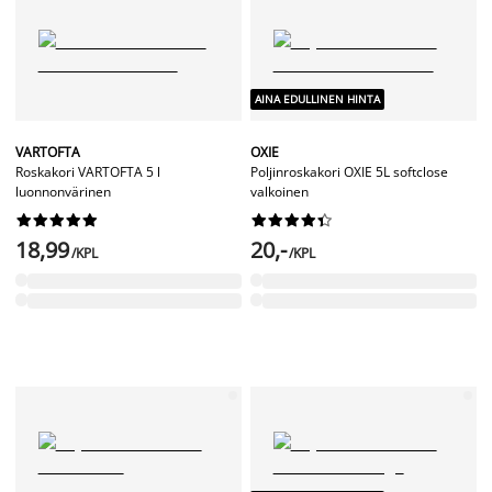
AINA EDULLINEN HINTA
VARTOFTA
OXIE
Roskakori VARTOFTA 5 l
Poljinroskakori OXIE 5L softclose
luonnonvärinen
valkoinen




















18,99
20,-
/KPL
/KPL