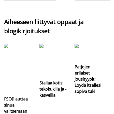
Aiheeseen liittyvät oppaat ja
blogikirjoitukset
Si
uu
va
Patjojen
erilaiset
jousityypit:
Stailaa kotisi
Löydä itsellesi
tekokukilla ja -
sopiva tuki
kasveilla
FSC® auttaa
sinua
valitsemaan