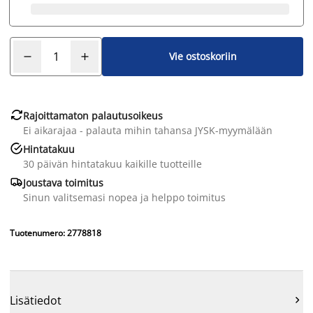
Vie ostoskoriin

Rajoittamaton palautusoikeus
Ei aikarajaa - palauta mihin tahansa JYSK-myymälään

Hintatakuu
30 päivän hintatakuu kaikille tuotteille

Joustava toimitus
Sinun valitsemasi nopea ja helppo toimitus
Tuotenumero: 2778818
Lisätiedot
