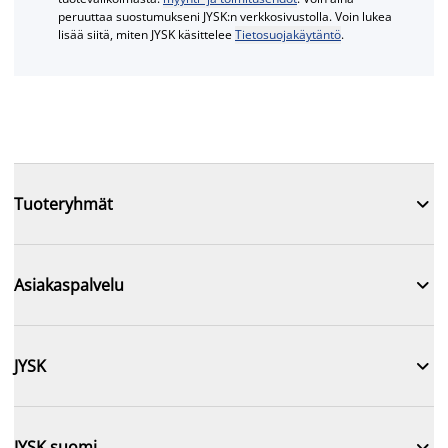
peruuttaa suostumukseni JYSK:n verkkosivustolla. Voin lukea
lisää siitä, miten JYSK käsittelee
Tietosuojakäytäntö
.

Tuoteryhmät

Asiakaspalvelu

JYSK

JYSK suomi