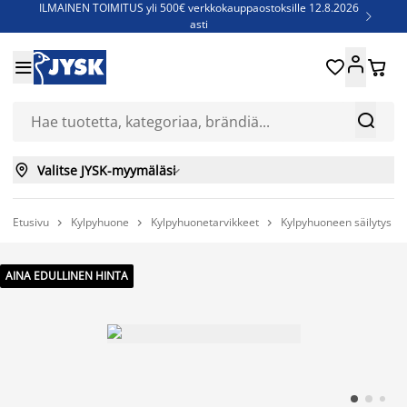
ILMAINEN TOIMITUS yli 500€ verkkokauppaostoksille 12.8.2026

asti
Parempiin uniin - Säästä jopa 60%





Sijauspatjoja - Säästä jopa 60%

Jenkkisänkyjä - Säästä jopa 60%



Valitse JYSK-myymäläsi

Etusivu
Kylpyhuone
Kylpyhuonetarvikkeet
Kylpyhuoneen säilytys



AINA EDULLINEN HINTA