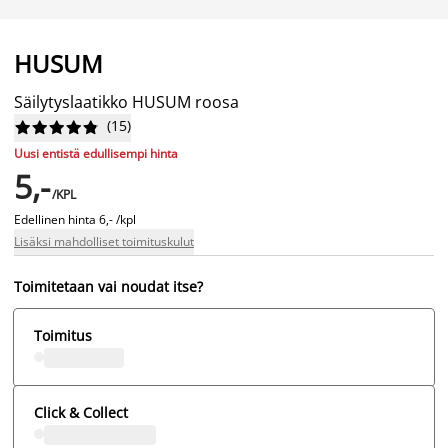
HUSUM
Säilytyslaatikko HUSUM roosa
(
15
)










Uusi entistä edullisempi hinta
5,-
/KPL
Edellinen hinta
6,- /kpl
Lisäksi mahdolliset toimituskulut
Toimitetaan vai noudat itse?
Toimitus
Click & Collect