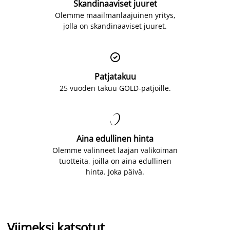
Skandinaaviset juuret
Olemme maailmanlaajuinen yritys,
jolla on skandinaaviset juuret.

Patjatakuu
25 vuoden takuu GOLD-patjoille.

Aina edullinen hinta
Olemme valinneet laajan valikoiman
tuotteita, joilla on aina edullinen
hinta. Joka päivä.
Viimeksi katsotut