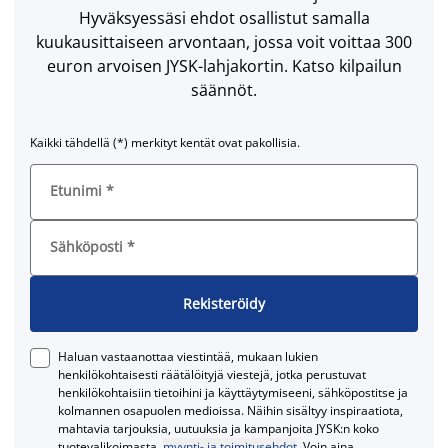
Hyväksyessäsi ehdot osallistut samalla
kuukausittaiseen arvontaan, jossa voit voittaa 300
euron arvoisen JYSK-lahjakortin. Katso kilpailun
säännöt.
Kaikki tähdellä (*) merkityt kentät ovat pakollisia.
Etunimi
*
Sähköposti
*
Rekisteröidy
Haluan vastaanottaa viestintää, mukaan lukien
henkilökohtaisesti räätälöityjä viestejä, jotka perustuvat
henkilökohtaisiin tietoihini ja käyttäytymiseeni, sähköpostitse ja
kolmannen osapuolen medioissa. Näihin sisältyy inspiraatiota,
mahtavia tarjouksia, uutuuksia ja kampanjoita JYSK:n koko
tuotevalikoimasta.
myynti- ja toimitusehdot
. Voin aina