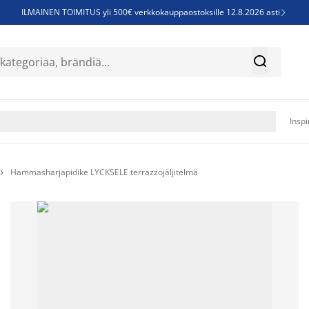
ILMAINEN TOIMITUS yli 500€ verkkokauppaostoksille 12.8.2026 asti

Parempiin uniin - Säästä jopa 60%


Sijauspatjoja - Säästä jopa 60%

Jenkkisänkyjä - Säästä jopa 60%

Inspi
Hammasharjapidike LYCKSELE terrazzojäljitelmä
