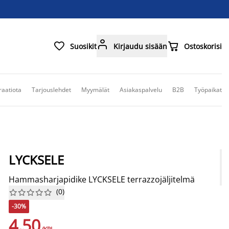



Suosikit
Kirjaudu sisään
Ostoskorisi
raatiota
Tarjouslehdet
Myymälät
Asiakaspalvelu
B2B
Työpaikat
LYCKSELE
Hammasharjapidike LYCKSELE terrazzojäljitelmä
(
0
)










-30%
4,50