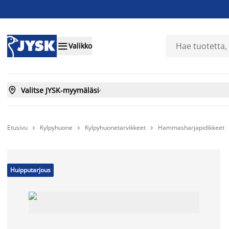

Valikko

Valitse JYSK-myymäläsi

Etusivu
Kylpyhuone
Kylpyhuonetarvikkeet
Hammasharjapidikkeet



Huipputarjous