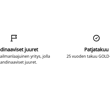


dinaaviset juuret
Patjatakuu
lmanlaajuinen yritys, jolla
25 vuoden takuu GOLD-p
andinaaviset juuret.