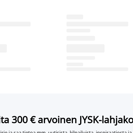
ta 300 € arvoinen JYSK-lahjako
irje ja saa tietoa mm. uutisista, kilpailuista, inspiraatiosta ja