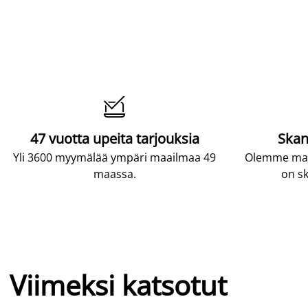

47 vuotta upeita tarjouksia
Skan
Yli 3600 myymälää ympäri maailmaa 49
Olemme maai
maassa.
on sk
Viimeksi katsotut