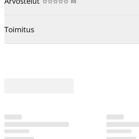
Arvostelut
(
0
)










Toimitus