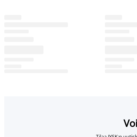
Voi
Tilaa JYSK:n uutisk