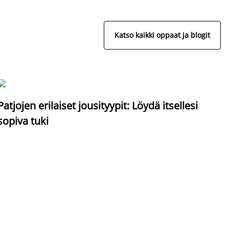
Katso kaikki oppaat ja blogit
S
Patjojen erilaiset jousityypit: Löydä itsellesi
sopiva tuki