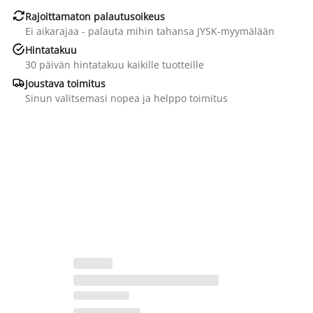

Rajoittamaton palautusoikeus
Ei aikarajaa - palauta mihin tahansa JYSK-myymälään

Hintatakuu
30 päivän hintatakuu kaikille tuotteille

Joustava toimitus
Sinun valitsemasi nopea ja helppo toimitus