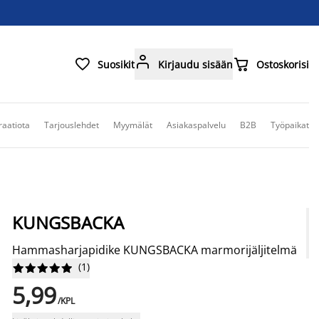



Suosikit
Kirjaudu sisään
Ostoskorisi
raatiota
Tarjouslehdet
Myymälät
Asiakaspalvelu
B2B
Työpaikat
KUNGSBACKA
Hammasharjapidike KUNGSBACKA marmorijäljitelmä
(
1
)










5,99
/KPL