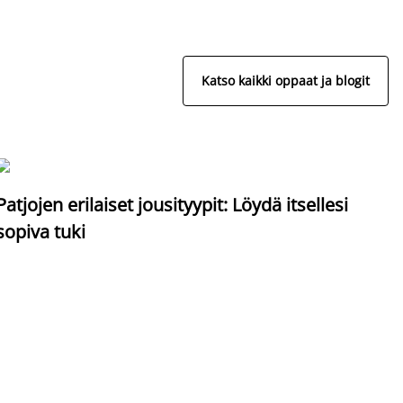
Katso kaikki oppaat ja blogit
S
Patjojen erilaiset jousityypit: Löydä itsellesi
sopiva tuki