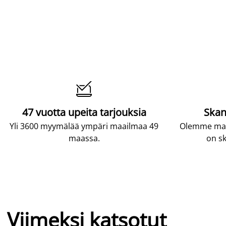

47 vuotta upeita tarjouksia
Skan
Yli 3600 myymälää ympäri maailmaa 49
Olemme maai
maassa.
on sk
Viimeksi katsotut