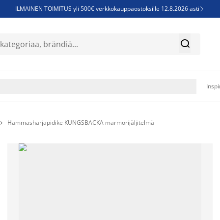
ILMAINEN TOIMITUS yli 500€ verkkokauppaostoksille 12.8.2026 asti

Parempiin uniin - Säästä jopa 60%


Sijauspatjoja - Säästä jopa 60%

Jenkkisänkyjä - Säästä jopa 60%

Inspi
Hammasharjapidike KUNGSBACKA marmorijäljitelmä
