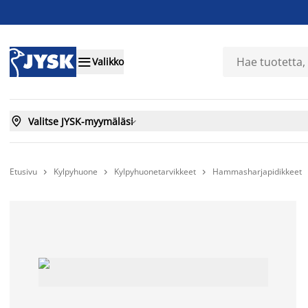

Valikko

Valitse JYSK-myymäläsi

Etusivu
Kylpyhuone
Kylpyhuonetarvikkeet
Hammasharjapidikkeet


