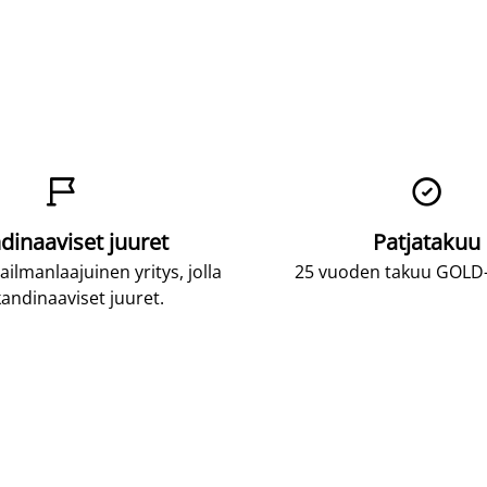


dinaaviset juuret
Patjatakuu
lmanlaajuinen yritys, jolla
25 vuoden takuu GOLD-p
andinaaviset juuret.