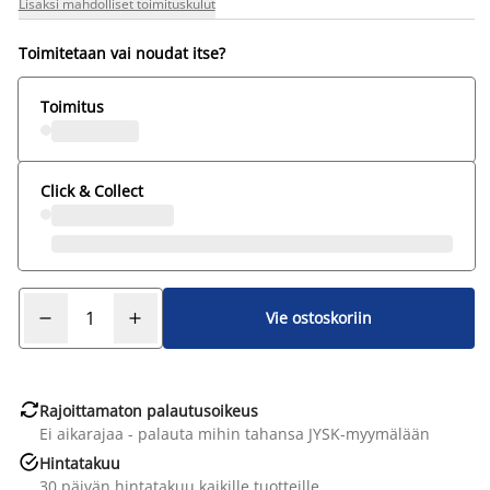
Lisäksi mahdolliset toimituskulut
Toimitetaan vai noudat itse?
Toimitus
Click & Collect
Vie ostoskoriin

Rajoittamaton palautusoikeus
Ei aikarajaa - palauta mihin tahansa JYSK-myymälään

Hintatakuu
30 päivän hintatakuu kaikille tuotteille