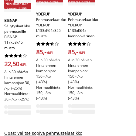
-25%
tavaraa riittää
tavaraa riittää
Niin kauan kuin
tavaraa riittää
YDERUP
YDERUP
Pehmustelaatikko
Pehmustelaatikko
BISNAP
YDERUP
YDERUP
Säilytyslaatikko
L133xK64xS55
L133xK64x
pehmusteille
musta
luonnonvärinen
BISNAP
117x58x45




















musta
85,-
85,-
/KPL
/KPL










Alin 30 päivän
Alin 30 päivän
22,50
/KPL
hinta ennen
hinta ennen
kampanjaa:
kampanjaa:
Alin 30 päivän
150,- /kpl
150,- /kpl
hinta ennen
(-43%)
(-43%)
kampanjaa: 30,-
Normaalihinta:
Normaalihinta:
/kpl (-25%)
150,- /kpl
150,- /kpl
Normaalihinta:
(-43%)
(-43%)
30,- /kpl (-25%)
Opas: Valitse sopiva pehmustelaatikko