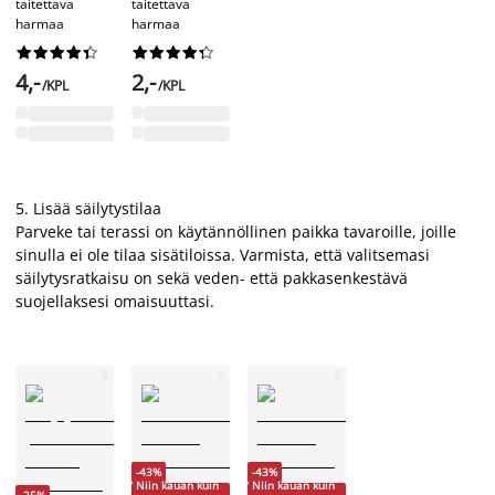
taitettava
taitettava
harmaa
harmaa




















4,-
2,-
/KPL
/KPL
5. Lisää säilytystilaa
Parveke tai terassi on käytännöllinen paikka tavaroille, joille
sinulla ei ole tilaa sisätiloissa. Varmista, että valitsemasi
säilytysratkaisu on sekä veden- että pakkasenkestävä
suojellaksesi omaisuuttasi.
-43%
-43%
Niin kauan kuin
Niin kauan kuin