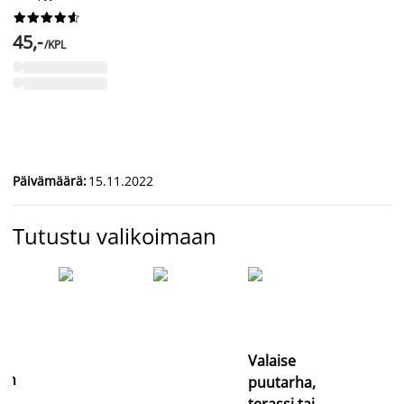










45,-
/KPL
Päivämäärä
:
15.11.2022
Tutustu valikoimaan
Valaise
jan
puutarha,