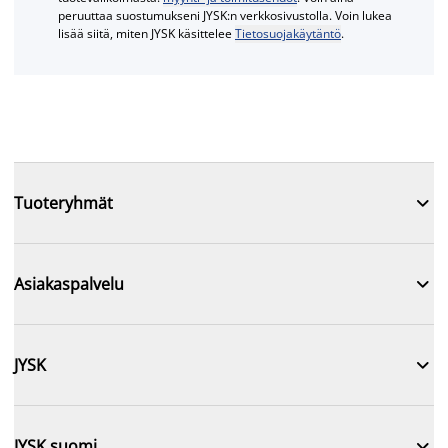
peruuttaa suostumukseni JYSK:n verkkosivustolla. Voin lukea
lisää siitä, miten JYSK käsittelee
Tietosuojakäytäntö
.

Tuoteryhmät

Asiakaspalvelu

JYSK

JYSK suomi