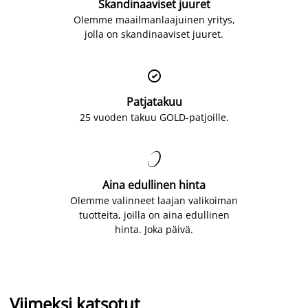
Skandinaaviset juuret
Olemme maailmanlaajuinen yritys,
jolla on skandinaaviset juuret.

Patjatakuu
25 vuoden takuu GOLD-patjoille.

Aina edullinen hinta
Olemme valinneet laajan valikoiman
tuotteita, joilla on aina edullinen
hinta. Joka päivä.
Viimeksi katsotut