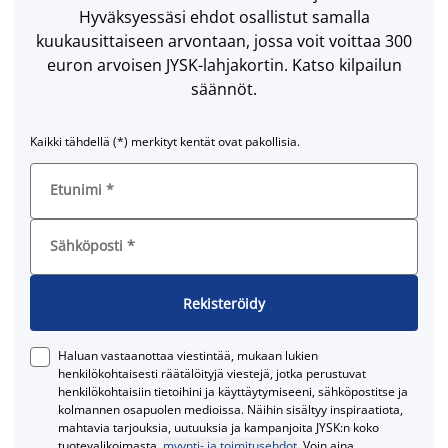
Hyväksyessäsi ehdot osallistut samalla
kuukausittaiseen arvontaan, jossa voit voittaa 300
euron arvoisen JYSK-lahjakortin. Katso kilpailun
säännöt.
Kaikki tähdellä (*) merkityt kentät ovat pakollisia.
Etunimi
*
Sähköposti
*
Rekisteröidy
Haluan vastaanottaa viestintää, mukaan lukien
henkilökohtaisesti räätälöityjä viestejä, jotka perustuvat
henkilökohtaisiin tietoihini ja käyttäytymiseeni, sähköpostitse ja
kolmannen osapuolen medioissa. Näihin sisältyy inspiraatiota,
mahtavia tarjouksia, uutuuksia ja kampanjoita JYSK:n koko
tuotevalikoimasta.
myynti- ja toimitusehdot
. Voin aina