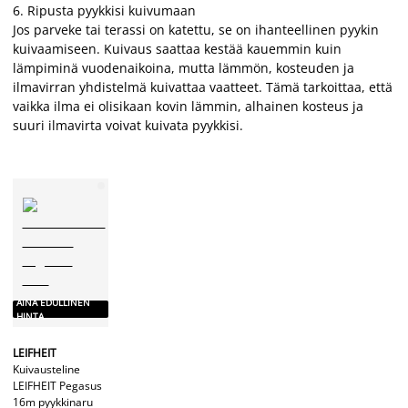
6. Ripusta pyykkisi kuivumaan
Jos parveke tai terassi on katettu, se on ihanteellinen pyykin
kuivaamiseen. Kuivaus saattaa kestää kauemmin kuin
lämpiminä vuodenaikoina, mutta lämmön, kosteuden ja
ilmavirran yhdistelmä kuivattaa vaatteet. Tämä tarkoittaa, että
vaikka ilma ei olisikaan kovin lämmin, alhainen kosteus ja
suuri ilmavirta voivat kuivata pyykkisi.
AINA EDULLINEN
HINTA
LEIFHEIT
Kuivausteline
LEIFHEIT Pegasus
16m pyykkinaru