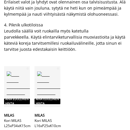
Erilaiset valot ja lyhdyt ovat olennainen osa talvisisustusta. Älä
käytä niitä vain jouluna, sytytä ne heti kun on pimeämpää ja
kylmempää ja nauti viihtyisästä näkymistä olohuoneessasi.
4. Piknik ulkotiloissa
Leudolla säällä voit ruokailla myös katetulla
parvekkeella. Käytä elintarviketurvallisia muoviastioita ja käytä
käteviä koreja tarvitsemillesi ruokailuvälineille, jotta sinun ei
tarvitse juosta edestakaisin keittiöön.
AINA EDULLINEN
AINA EDULLINEN
HINTA
HINTA
MILAS
MILAS
Kori MILAS
Kori MILAS
L25xP34xK15cm
L16xP25xK10cm