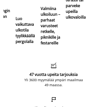
terassi tai
an
parveke
Valmiina
jongin
upeilla
ulkoiluun –
taan
ulkovaloilla
Luo
parhaat
vaikuttava
varusteet
ulkotila
retkelle,
tyylikkäällä
piknikille ja
pergolalla
festareille

47 vuotta upeita tarjouksia
Yli 3600 myymälää ympäri maailmaa
49 maassa.
