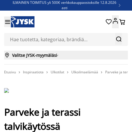
ILMAINEN TOIMITUS yli 500€ verkkokauppaostoksille 12.8.2026

asti
Parempiin uniin - Säästä jopa 60%





Sijauspatjoja - Säästä jopa 60%

Jenkkisänkyjä - Säästä jopa 60%



Valitse JYSK-myymäläsi

Etusivu
Inspiraatiota
Ulkotilat
Ulkoilmaelämää
Parveke ja teras




Parveke ja terassi
talvikäytössä