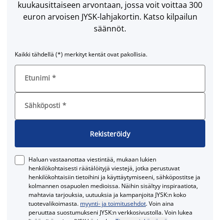
kuukausittaiseen arvontaan, jossa voit voittaa 300
euron arvoisen JYSK-lahjakortin. Katso kilpailun
säännöt.
Kaikki tähdellä (*) merkityt kentät ovat pakollisia.
Etunimi
*
Sähköposti
*
Rekisteröidy
Haluan vastaanottaa viestintää, mukaan lukien
henkilökohtaisesti räätälöityjä viestejä, jotka perustuvat
henkilökohtaisiin tietoihini ja käyttäytymiseeni, sähköpostitse ja
kolmannen osapuolen medioissa. Näihin sisältyy inspiraatiota,
mahtavia tarjouksia, uutuuksia ja kampanjoita JYSK:n koko
tuotevalikoimasta.
myynti- ja toimitusehdot
. Voin aina
peruuttaa suostumukseni JYSK:n verkkosivustolla. Voin lukea