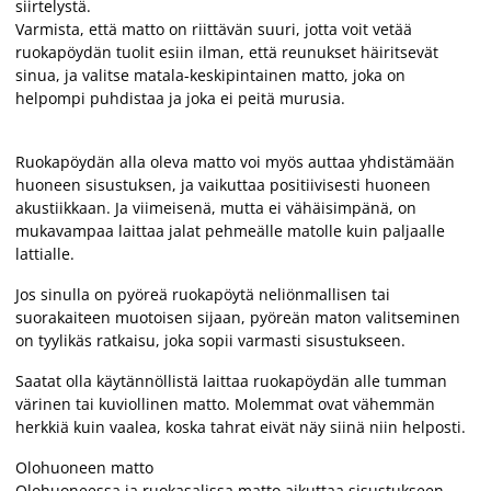
siirtelystä.
Varmista, että matto on riittävän suuri, jotta voit vetää
ruokapöydän tuolit esiin ilman, että reunukset häiritsevät
sinua, ja valitse matala-keskipintainen matto, joka on
helpompi puhdistaa ja joka ei peitä murusia.
Ruokapöydän alla oleva matto voi myös auttaa yhdistämään
huoneen sisustuksen, ja vaikuttaa positiivisesti huoneen
akustiikkaan. Ja viimeisenä, mutta ei vähäisimpänä, on
mukavampaa laittaa jalat pehmeälle matolle kuin paljaalle
lattialle.
Jos sinulla on pyöreä ruokapöytä neliönmallisen tai
suorakaiteen muotoisen sijaan, pyöreän maton valitseminen
on tyylikäs ratkaisu, joka sopii varmasti sisustukseen.
Saatat olla käytännöllistä laittaa ruokapöydän alle tumman
värinen tai kuviollinen matto. Molemmat ovat vähemmän
herkkiä kuin vaalea, koska tahrat eivät näy siinä niin helposti.
Olohuoneen matto
Olohuoneessa ja ruokasalissa matto aikuttaa sisustukseen,