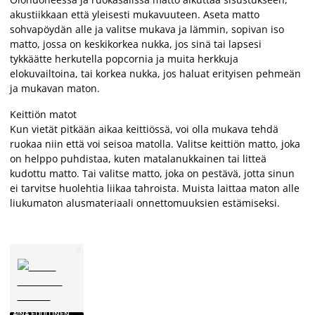
akustiikkaan että yleisesti mukavuuteen. Aseta matto
sohvapöydän alle ja valitse mukava ja lämmin, sopivan iso
matto, jossa on keskikorkea nukka, jos sinä tai lapsesi
tykkäätte herkutella popcornia ja muita herkkuja
elokuvailtoina, tai korkea nukka, jos haluat erityisen pehmeän
ja mukavan maton.
Keittiön matot
Kun vietät pitkään aikaa keittiössä, voi olla mukava tehdä
ruokaa niin että voi seisoa matolla. Valitse keittiön matto, joka
on helppo puhdistaa, kuten matalanukkainen tai litteä
kudottu matto. Tai valitse matto, joka on pestävä, jotta sinun
ei tarvitse huolehtia liikaa tahroista. Muista laittaa maton alle
liukumaton alusmateriaali onnettomuuksien estämiseksi.
AINA EDULLINEN