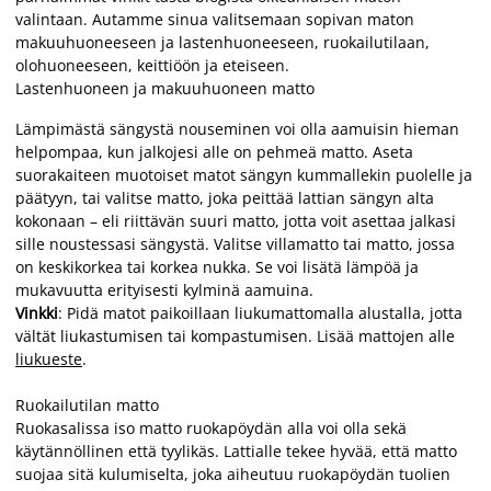
valintaan. Autamme sinua valitsemaan sopivan maton
makuuhuoneeseen ja lastenhuoneeseen, ruokailutilaan,
olohuoneeseen, keittiöön ja eteiseen.
Lastenhuoneen ja makuuhuoneen matto
Lämpimästä sängystä nouseminen voi olla aamuisin hieman
helpompaa, kun jalkojesi alle on pehmeä matto. Aseta
suorakaiteen muotoiset matot sängyn kummallekin puolelle ja
päätyyn, tai valitse matto, joka peittää lattian sängyn alta
kokonaan – eli riittävän suuri matto, jotta voit asettaa jalkasi
sille noustessasi sängystä. Valitse villamatto tai matto, jossa
on keskikorkea tai korkea nukka. Se voi lisätä lämpöä ja
mukavuutta erityisesti kylminä aamuina.
Vinkki
: Pidä matot paikoillaan liukumattomalla alustalla, jotta
vältät liukastumisen tai kompastumisen. Lisää mattojen alle
liukueste
.
Ruokailutilan matto
Ruokasalissa iso matto ruokapöydän alla voi olla sekä
käytännöllinen että tyylikäs. Lattialle tekee hyvää, että matto
suojaa sitä kulumiselta, joka aiheutuu ruokapöydän tuolien