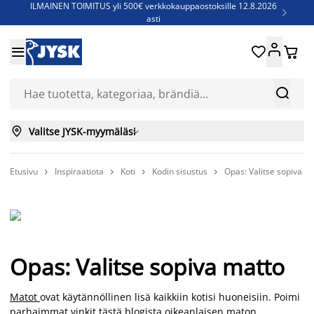
ILMAINEN TOIMITUS yli 500€ verkkokauppaostoksille 12.8.2026

asti
Parempiin uniin - Säästä jopa 60%





Sijauspatjoja - Säästä jopa 60%

Jenkkisänkyjä - Säästä jopa 60%



Valitse JYSK-myymäläsi

Etusivu
Inspiraatiota
Koti
Kodin sisustus
Opas: Valitse sopiva m




Opas: Valitse sopiva matto
Matot
ovat käytännöllinen lisä kaikkiin kotisi huoneisiin. Poimi
parhaimmat vinkit tästä blogista oikeanlaisen maton