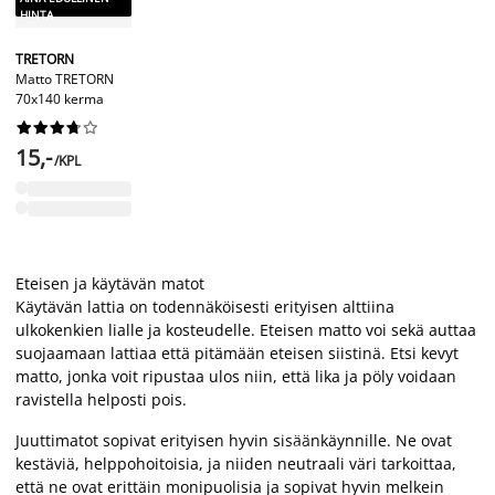
HINTA
TRETORN
Matto TRETORN
70x140 kerma










15,-
/KPL
Eteisen ja käytävän matot
Käytävän lattia on todennäköisesti erityisen alttiina
ulkokenkien lialle ja kosteudelle. Eteisen matto voi sekä auttaa
suojaamaan lattiaa että pitämään eteisen siistinä. Etsi kevyt
matto, jonka voit ripustaa ulos niin, että lika ja pöly voidaan
ravistella helposti pois.
Juuttimatot sopivat erityisen hyvin sisäänkäynnille. Ne ovat
kestäviä, helppohoitoisia, ja niiden neutraali väri tarkoittaa,
että ne ovat erittäin monipuolisia ja sopivat hyvin melkein