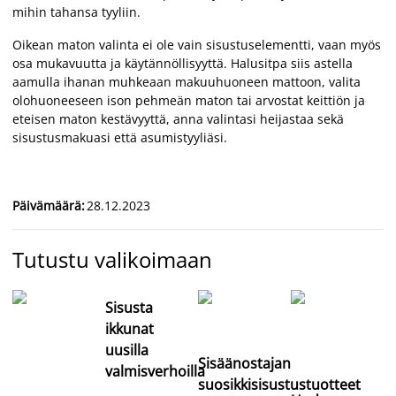
mihin tahansa tyyliin.
Oikean maton valinta ei ole vain sisustuselementti, vaan myös
osa mukavuutta ja käytännöllisyyttä. Halusitpa siis astella
aamulla ihanan muhkeaan makuuhuoneen mattoon, valita
olohuoneeseen ison pehmeän maton tai arvostat keittiön ja
eteisen maton kestävyyttä, anna valintasi heijastaa sekä
sisustusmakuasi että asumistyyliäsi.
Päivämäärä
:
28.12.2023
Tutustu valikoimaan
Sisusta
ikkunat
uusilla
Sisäänostajan
valmisverhoilla
suosikkisisustustuotteet