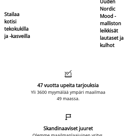
Uuden
Nordic
Stailaa
Mood -
kotisi
malliston
tekokukilla
leikkisät
ja -kasveilla
lautaset ja
kulhot

47 vuotta upeita tarjouksia
Yli 3600 myymälää ympäri maailmaa
49 maassa.

Skandinaaviset juuret
Olemme maailmanlaajuinen yritys,