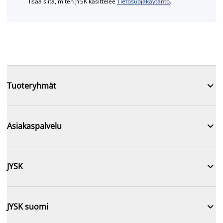
lisää siitä, miten JYSK käsittelee
Tietosuojakäytäntö
.

Tuoteryhmät

Asiakaspalvelu

JYSK

JYSK suomi