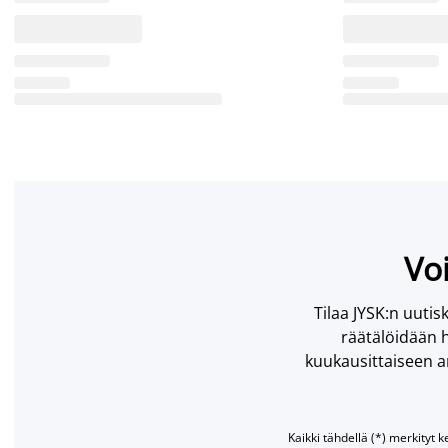
Voi
Tilaa JYSK:n uutisk
räätälöidään h
kuukausittaiseen ar
Kaikki tähdellä (*) merkityt k