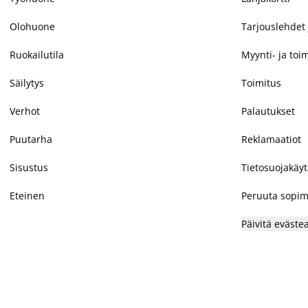
Olohuone
Tarjouslehdet 
Ruokailutila
Myynti- ja toi
Säilytys
Toimitus
Verhot
Palautukset
Puutarha
Reklamaatiot
Sisustus
Tietosuojakäy
Eteinen
Peruuta sopim
Päivitä eväste