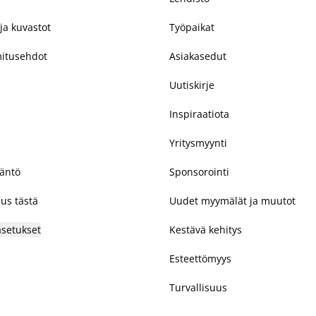
ja kuvastot
Työpaikat
mitusehdot
Asiakasedut
Uutiskirje
Inspiraatiota
Yritysmyynti
täntö
Sponsorointi
us tästä
Uudet myymälät ja muutot
asetukset
Kestävä kehitys
Esteettömyys
Turvallisuus