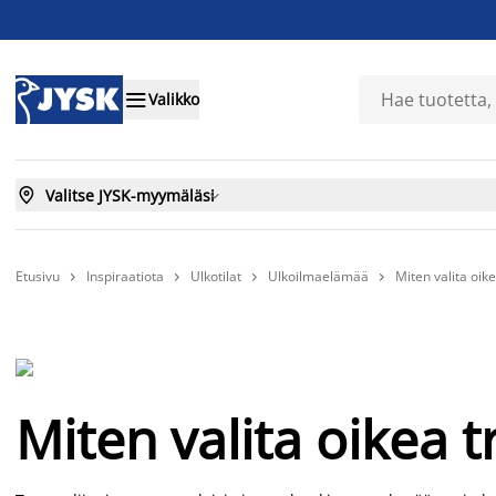

Valikko

Valitse JYSK-myymäläsi

Etusivu
Inspiraatiota
Ulkotilat
Ulkoilmaelämää
Miten valita oik




Miten valita oikea t