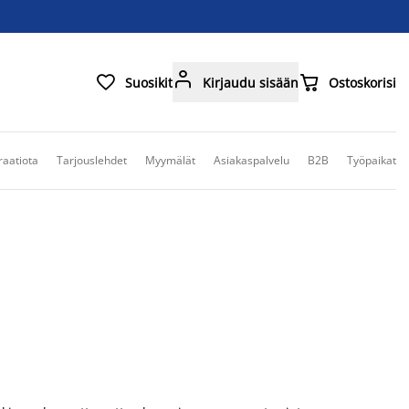



Suosikit
Kirjaudu sisään
Ostoskorisi
raatiota
Tarjouslehdet
Myymälät
Asiakaspalvelu
B2B
Työpaikat