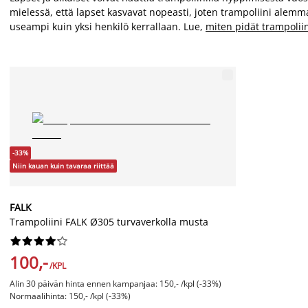
mielessä, että lapset kasvavat nopeasti, joten trampoliini alemma
useampi kuin yksi henkilö kerrallaan. Lue,
miten pidät trampoliin
-33%
Niin kauan kuin tavaraa riittää
FALK
Trampoliini FALK Ø305 turvaverkolla musta










100,-
/KPL
Alin 30 päivän hinta ennen kampanjaa: 150,- /kpl (-33%)
Normaalihinta: 150,- /kpl (-33%)