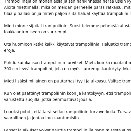
Trampoliineja on monenlaisia ja sen hankinnassa herää usein k
Aloita miettimällä, mikä on meidän perheelle paras ratkaisu, mit
tilaa pihallasi on ja miten paljon siitä haluat käyttää trampoliinill
Mieti minne sijoitat trampoliinin. Suosittelemme pehmeää alustaa,
loukkaantumiseen on suurempi.
Ota huomioon ketkä kaikki käyttävät trampoliinia. Haluatko trampol
eroja.
Pohdi, kuinka ison trampoliinin tarvitset. Mieti, kuinka monta i
300 cm leveä trampoliini, jolla on myös suurempi kantokyky. Muist
Mieti lisäksi millainen on puutarhasi tyyli ja ulkoasu. Valitse tram
Kun olet päättänyt trampoliinin koon ja kantokyvyn, etsi trampolii
varustettu suojilla, jotka pehmustavat jousia.
Lopuksi pohdi, että tarvitsetko trampoliinin turvaverkolla. Turva
vaarallinen ja johtaa loukkaantumisiin.
Lapset ja aikuiset voivat nauttia trampoliinilla hyppimisestä vu