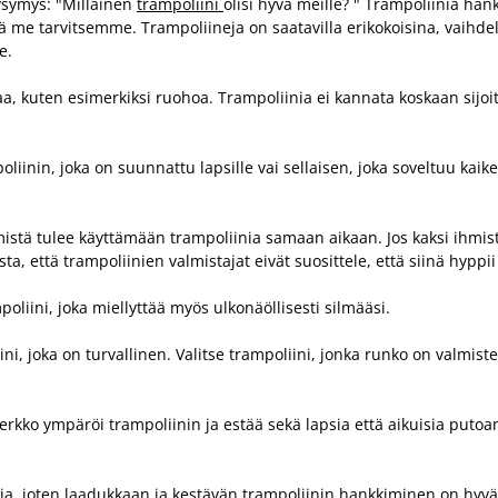
ysymys: "Millainen
trampoliini
olisi hyvä meille? " Trampoliinia ha
ä me tarvitsemme. Trampoliineja on saatavilla erikokoisina, vaihde
e.
 kuten esimerkiksi ruohoa. Trampoliinia ei kannata koskaan sijoittaa
iinin, joka on suunnattu lapsille vai sellaisen, joka soveltuu kaike
hmistä tulee käyttämään trampoliinia samaan aikaan. Jos kaksi ihmis
a, että trampoliinien valmistajat eivät suosittele, että siinä hyppi
poliini, joka miellyttää myös ulkonäöllisesti silmääsi.
ni, joka on turvallinen. Valitse trampoliini, jonka runko on valmiste
verkko ympäröi trampoliinin ja estää sekä lapsia että aikuisia putoam
osia, joten laadukkaan ja kestävän trampoliinin hankkiminen on hyvä