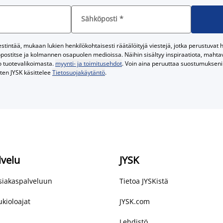
Sähköposti
*
tintää, mukaan lukien henkilökohtaisesti räätälöityjä viestejä, jotka perustuvat he
postitse ja kolmannen osapuolen medioissa. Näihin sisältyy inspiraatiota, mahtavi
o tuotevalikoimasta.
myynti- ja toimitusehdot
. Voin aina peruuttaa suostumukseni 
iten JYSK käsittelee
Tietosuojakäytäntö
.
lvelu
JYSK
asiakaspalveluun
Tietoa JYSKistä
kioloajat
JYSK.com
Lehdistö