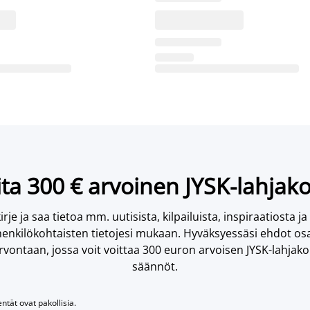
ta 300 € arvoinen JYSK-lahjako
irje ja saa tietoa mm. uutisista, kilpailuista, inspiraatiosta ja
enkilökohtaisten tietojesi mukaan. Hyväksyessäsi ehdot osa
vontaan, jossa voit voittaa 300 euron arvoisen JYSK-lahjakor
säännöt.
entät ovat pakollisia.