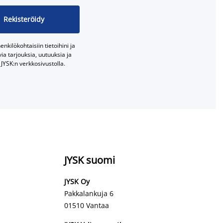
Rekisteröidy
nkilökohtaisiin tietoihini ja
a tarjouksia, uutuuksia ja
JYSK:n verkkosivustolla.
JYSK suomi
JYSK Oy
Pakkalankuja 6
01510 Vantaa