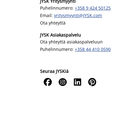
JYSK Yritysmyynti
Puhelinnumero:
+358 9 424 50125
Email:
yritysmyynti@JYSK.com
Ota yhteyttä
JYSK Asiakaspalvelu
Ota yhteyttä asiakaspalveluun
Puhelinnumero:
+358 44 410 0590
Seuraa JYSKiä



