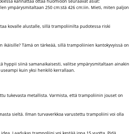
nkkiessa kannattaa ottaa huomioon seuraavat asiat:
llen ympärysmitaltaan 250 cm:stä 426 cm:iin. Mieti, miten paljon
 kovalle alustalle, sillä trampoliinilta pudotessa riski
n ikäisille? Tämä on tärkeää, sillä trampoliinien kantokyvyissä on
tä hyppii siinä samanaikaisesti, valitse ympärysmitaltaan ainakin
i useampi kuin yksi henkilö kerrallaan.
ttu tukevasta metallista. Varmista, että trampoliinin jouset on
asta sieltä. Ilman turvaverkkoa varustettu trampoliini voi olla
 idea. Laadukas trampoliini voi kestää jopa 15 vuotta. Pidä