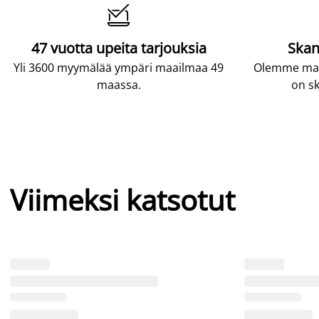

47 vuotta upeita tarjouksia
Skan
Yli 3600 myymälää ympäri maailmaa 49
Olemme maai
maassa.
on sk
Viimeksi katsotut