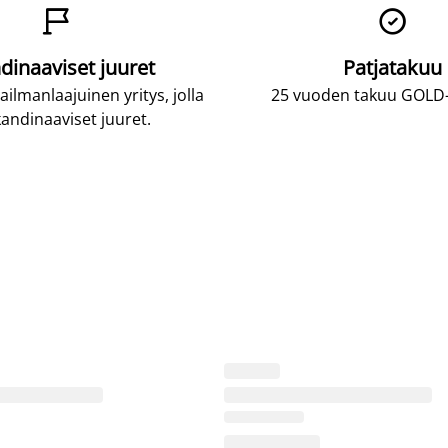


dinaaviset juuret
Patjatakuu
lmanlaajuinen yritys, jolla
25 vuoden takuu GOLD-p
andinaaviset juuret.