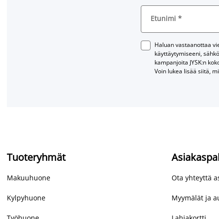
Etunimi
*
Haluan vastaanottaa vies
käyttäytymiseeni, sähkö
kampanjoita JYSK:n kok
Voin lukea lisää siitä, m
Tuoteryhmät
Asiakaspa
Makuuhuone
Ota yhteyttä 
Kylpyhuone
Myymälät ja au
Työhuone
Lahjakortti