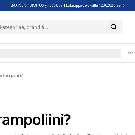
ILMAINEN TOIMITUS yli 500€ verkkokauppaostoksille 12.8.2026 asti

Parempiin uniin - Säästä jopa 60%


Sijauspatjoja - Säästä jopa 60%

Jenkkisänkyjä - Säästä jopa 60%

Inspi
ea trampoliini?
rampoliini?