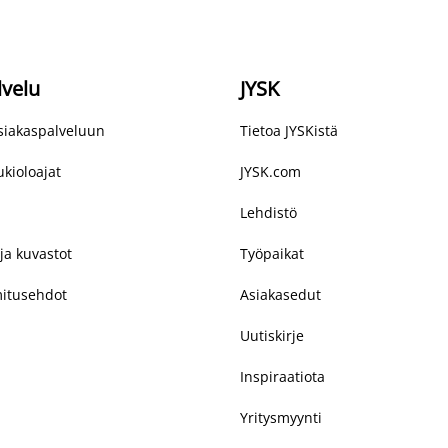
lvelu
JYSK
asiakaspalveluun
Tietoa JYSKistä
kioloajat
JYSK.com
Lehdistö
ja kuvastot
Työpaikat
mitusehdot
Asiakasedut
Uutiskirje
Inspiraatiota
Yritysmyynti