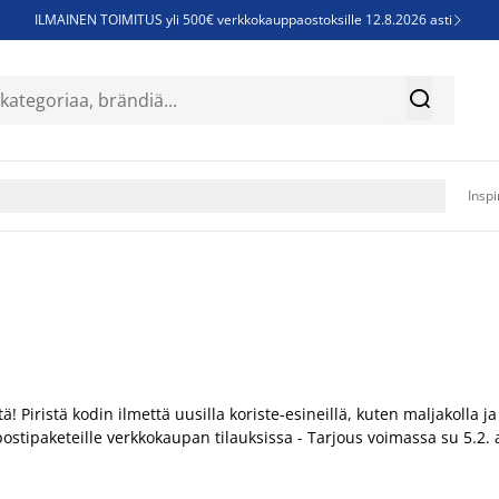
ILMAINEN TOIMITUS yli 500€ verkkokauppaostoksille 12.8.2026 asti

Parempiin uniin - Säästä jopa 60%


Sijauspatjoja - Säästä jopa 60%

Jenkkisänkyjä - Säästä jopa 60%

Inspi
! Piristä kodin ilmettä uusilla koriste-esineillä, kuten maljakolla ja
stipaketeille verkkokaupan tilauksissa - Tarjous voimassa su 5.2. as