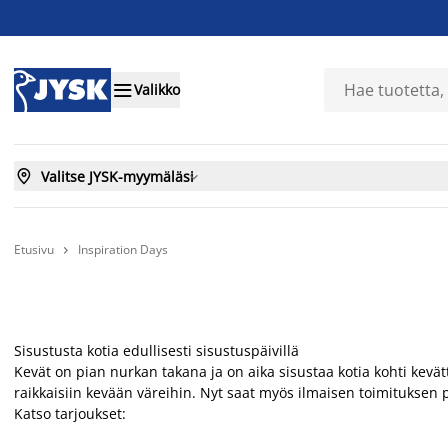

Valikko

Valitse JYSK-myymäläsi

Etusivu
Inspiration Days

Sisustusta kotia edullisesti sisustuspäivillä
Kevät on pian nurkan takana ja on aika sisustaa kotia kohti kevättä
raikkaisiin kevään väreihin. Nyt saat myös ilmaisen toimituksen po
Katso tarjoukset: