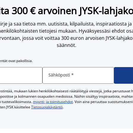
ta 300 € arvoinen JYSK-lahjako
irje ja saa tietoa mm. uutisista, kilpailuista, inspiraatiosta ja
enkilökohtaisten tietojesi mukaan. Hyväksyessäsi ehdot osa
vontaan, jossa voit voittaa 300 euron arvoisen JYSK-lahjakor
säännöt.
entät ovat pakollisia.
Sähköposti
*
tintää, mukaan lukien henkilökohtaisesti räätälöityjä viestejä, jotka perustuvat he
postitse ja kolmannen osapuolen medioissa. Näihin sisältyy inspiraatiota, mahtavi
o tuotevalikoimasta.
myynti- ja toimitusehdot
. Voin aina peruuttaa suostumukseni 
iten JYSK käsittelee
Tietosuojakäytäntö
.