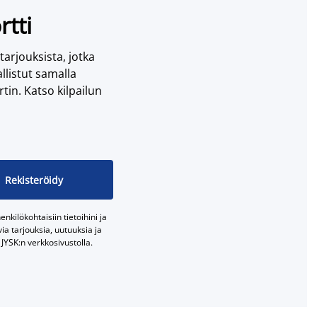
rtti
 tarjouksista, jotka
llistut samalla
tin. Katso kilpailun
Rekisteröidy
nkilökohtaisiin tietoihini ja
a tarjouksia, uutuuksia ja
JYSK:n verkkosivustolla.