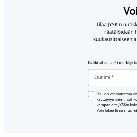
Voi
Tilaa JYSK:n uutisk
räätälöidään h
kuukausittaiseen ar
Kaikki tähdellä (*) merkityt k
Etunimi
*
Haluan vastaanottaa vies
käyttäytymiseeni, sähkö
kampanjoita JYSK:n kok
Voin lukea lisää siitä, m