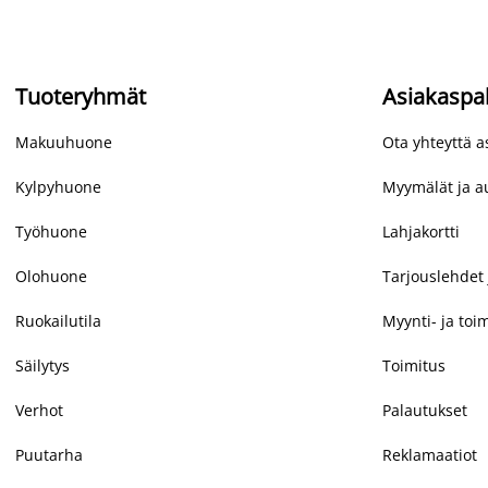
Tuoteryhmät
Asiakaspa
Makuuhuone
Ota yhteyttä 
Kylpyhuone
Myymälät ja au
Työhuone
Lahjakortti
Olohuone
Tarjouslehdet 
Ruokailutila
Myynti- ja toi
Säilytys
Toimitus
Verhot
Palautukset
Puutarha
Reklamaatiot