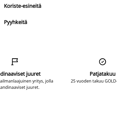
Koriste-esineitä
Pyyhkeitä


dinaaviset juuret
Patjatakuu
lmanlaajuinen yritys, jolla
25 vuoden takuu GOLD-p
andinaaviset juuret.