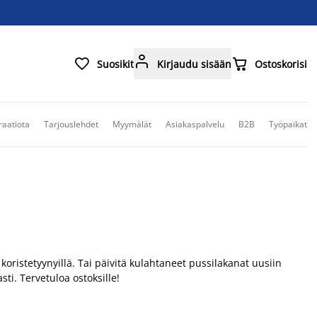



Suosikit
Kirjaudu sisään
Ostoskorisi
raatiota
Tarjouslehdet
Myymälät
Asiakaspalvelu
B2B
Työpaikat
 koristetyynyillä. Tai päivitä kulahtaneet pussilakanat uusiin
ti. Tervetuloa ostoksille!