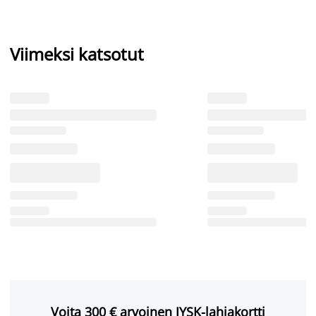
Viimeksi katsotut
Voita 300 € arvoinen JYSK-lahjakortti