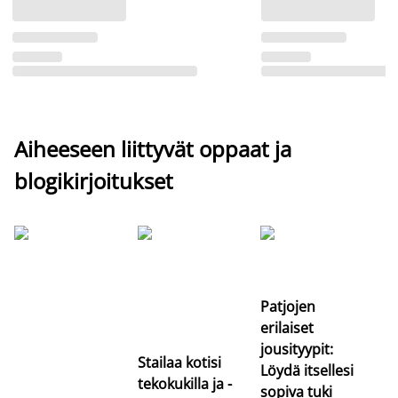
Aiheeseen liittyvät oppaat ja
blogikirjoitukset
Si
uu
va
Patjojen
erilaiset
jousityypit:
Stailaa kotisi
Löydä itsellesi
tekokukilla ja -
sopiva tuki