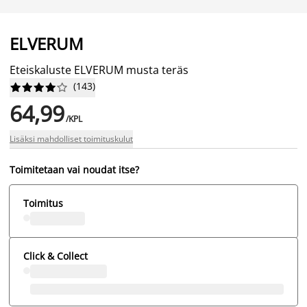
ELVERUM
Eteiskaluste ELVERUM musta teräs
(
143
)










64,99
/KPL
Lisäksi mahdolliset toimituskulut
Toimitetaan vai noudat itse?
Toimitus
Click & Collect