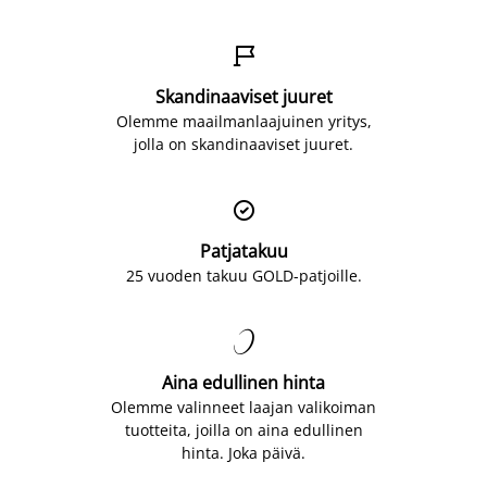

Skandinaaviset juuret
Olemme maailmanlaajuinen yritys,
jolla on skandinaaviset juuret.

Patjatakuu
25 vuoden takuu GOLD-patjoille.

Aina edullinen hinta
Olemme valinneet laajan valikoiman
tuotteita, joilla on aina edullinen
hinta. Joka päivä.