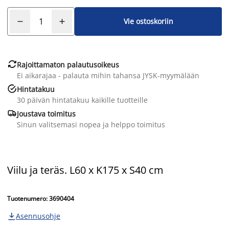
Vie ostoskoriin

Rajoittamaton palautusoikeus
Ei aikarajaa - palauta mihin tahansa JYSK-myymälään

Hintatakuu
30 päivän hintatakuu kaikille tuotteille

Joustava toimitus
Sinun valitsemasi nopea ja helppo toimitus
Viilu ja teräs. L60 x K175 x S40 cm
Tuotenumero: 3690404
Asennusohje
