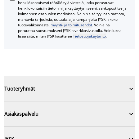
henkilökohtaisesti räätälöityjä viestejä, jotka perustuvat
henkilökohtaisiin tietoihini ja käyttäytymiseeni, sähköpostitse ja
kolmannen osapuolen medioissa. Näihin sisältyy inspiraatiota,
mahtavia tarjouksia, uutuuksia ja kampanjoita JYSK:n koko
tuotevalikoimasta.
myynti- ja toimitusehdot
. Voin aina
peruuttaa suostumukseni JYSK:n verkkosivustolla. Voin lukea
lisää siitä, miten JYSK käsittelee
Tietosuojakäytäntö
.

Tuoteryhmät

Asiakaspalvelu

JYSK