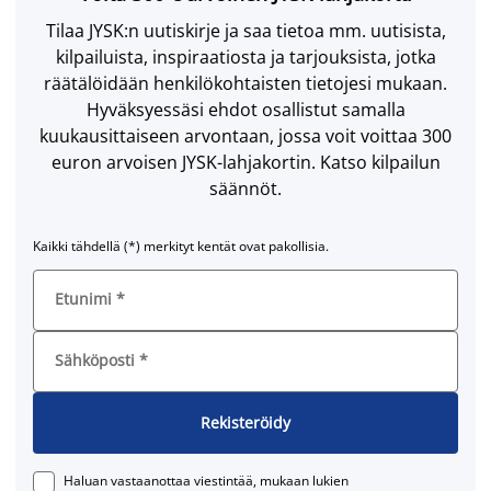
Tilaa JYSK:n uutiskirje ja saa tietoa mm. uutisista,
kilpailuista, inspiraatiosta ja tarjouksista, jotka
räätälöidään henkilökohtaisten tietojesi mukaan.
Hyväksyessäsi ehdot osallistut samalla
kuukausittaiseen arvontaan, jossa voit voittaa 300
euron arvoisen JYSK-lahjakortin. Katso kilpailun
säännöt.
Kaikki tähdellä (*) merkityt kentät ovat pakollisia.
Etunimi
*
Sähköposti
*
Rekisteröidy
Haluan vastaanottaa viestintää, mukaan lukien