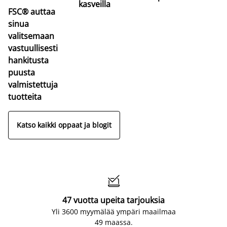
kasveilla
FSC® auttaa
sinua
valitsemaan
vastuullisesti
hankitusta
puusta
valmistettuja
tuotteita
Katso kaikki oppaat ja blogit

47 vuotta upeita tarjouksia
Yli 3600 myymälää ympäri maailmaa
49 maassa.