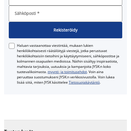
Sähköposti
*
Rekisteröidy
Haluan vastaanottaa viestintää, mukaan lukien
henkilökohtaisesti räätälöityjä viestejä, jotka perustuvat
henkilökohtaisiin tietoihini ja käyttäytymiseeni, sähköpostitse ja
kolmannen osapuolen medioissa. Näihin sisältyy inspiraatiota,
mahtavia tarjouksia, uutuuksia ja kampanjoita JYSK:n koko
tuotevalikoimasta.
myynti- ja toimitusehdot
. Voin aina
peruuttaa suostumukseni JYSK:n verkkosivustolla. Voin lukea
lisää siitä, miten JYSK käsittelee
Tietosuojakäytäntö
.