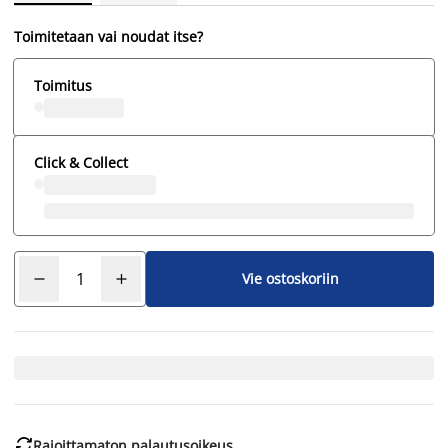
Toimitetaan vai noudat itse?
Toimitus
Click & Collect
Vie ostoskoriin

Rajoittamaton palautusoikeus