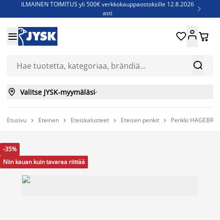
ILMAINEN TOIMITUS yli 500€ verkkokauppaostoksille 12.8.2026

asti
Parempiin uniin - Säästä jopa 60%





Sijauspatjoja - Säästä jopa 60%

Jenkkisänkyjä - Säästä jopa 60%



Valitse JYSK-myymäläsi

Etusivu
Eteinen
Eteiskalusteet
Eteisen penkit
Penkki HAGEBRO 




-35%
Niin kauan kuin tavaraa riittää