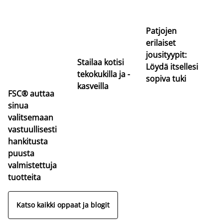
uu
va
Patjojen
erilaiset
jousityypit:
Stailaa kotisi
Löydä itsellesi
tekokukilla ja -
sopiva tuki
kasveilla
FSC® auttaa
sinua
valitsemaan
vastuullisesti
hankitusta
puusta
valmistettuja
tuotteita
Katso kaikki oppaat ja blogit