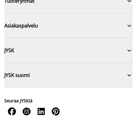

Tuoteryhmät

Asiakaspalvelu

JYSK

JYSK suomi
Seuraa JYSKiä



