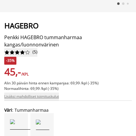
HAGEBRO
Penkki HAGEBRO tummanharmaa
kangas/luonnonvärinen
(
5
)










-35%
45,-
/KPL
Alin 30 päivän hinta ennen kampanjaa: 69,99 /kpl (-35%)
Normaalihinta: 69,99 /kpl (-35%)
Lisäksi mahdolliset toimituskulut
Väri
: Tummanharmaa